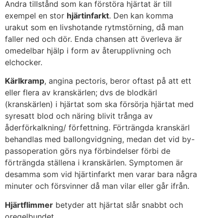
Andra tillstånd som kan förstöra hjärtat är till
exempel en stor
hjärtinfarkt
. Den kan komma
urakut som en livshotande rytmstörning, då man
faller ned och dör. Enda chansen att överleva är
omedelbar hjälp i form av återupplivning och
elchocker.
Kärlkramp
, angina pectoris, beror oftast på att ett
eller flera av kranskärlen; dvs de blodkärl
(kranskärlen) i hjärtat som ska försörja hjärtat med
syresatt blod och näring blivit trånga av
åderförkalkning/ förfettning. Förträngda kranskärl
behandlas med ballongvidgning, medan det vid by-
passoperation görs nya förbindelser förbi de
förträngda ställena i kranskärlen. Symptomen är
desamma som vid hjärtinfarkt men varar bara några
minuter och försvinner då man vilar eller går ifrån.
Hjärtflimmer
betyder att hjärtat slår snabbt och
oregelbundet.