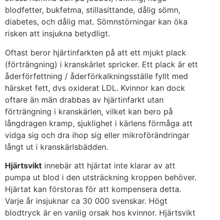
blodfetter, bukfetma, stillasittande, dålig sömn,
diabetes, och dålig mat. Sömnstörningar kan öka
risken att insjukna betydligt.
Oftast beror hjärtinfarkten på att ett mjukt plack
(förträngning) i kranskärlet spricker. Ett plack är ett
åderförfettning / åderförkalkningsställe fyllt med
härsket fett, dvs oxiderat LDL. Kvinnor kan dock
oftare än män drabbas av hjärtinfarkt utan
förträngning i kranskärlen, vilket kan bero på
långdragen kramp, sjuklighet i kärlens förmåga att
vidga sig och dra ihop sig eller mikroförändringar
långt ut i kranskärlsbädden.
Hjärtsvikt
innebär att hjärtat inte klarar av att
pumpa ut blod i den utsträckning kroppen behöver.
Hjärtat kan förstoras för att kompensera detta.
Varje år insjuknar ca 30 000 svenskar. Högt
blodtryck är en vanlig orsak hos kvinnor. Hjärtsvikt