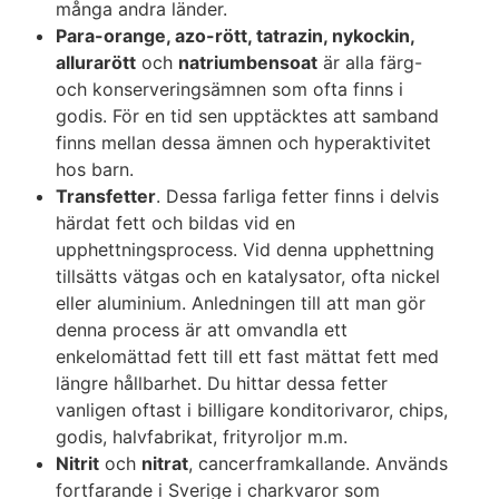
många andra länder.
Para-orange, azo-rött, tatrazin, nykockin,
allurarött
och
natriumbensoat
är alla färg-
och konserveringsämnen som ofta finns i
godis. För en tid sen upptäcktes att samband
finns mellan dessa ämnen och hyperaktivitet
hos barn.
Transfetter
. Dessa farliga fetter finns i delvis
härdat fett och bildas vid en
upphettningsprocess. Vid denna upphettning
tillsätts vätgas och en katalysator, ofta nickel
eller aluminium. Anledningen till att man gör
denna process är att omvandla ett
enkelomättad fett till ett fast mättat fett med
längre hållbarhet. Du hittar dessa fetter
vanligen oftast i billigare konditorivaror, chips,
godis, halvfabrikat, frityroljor m.m.
Nitrit
och
nitrat
, cancerframkallande. Används
fortfarande i Sverige i charkvaror som