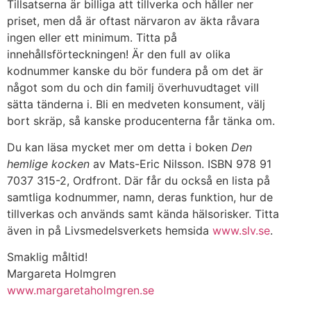
Tillsatserna är billiga att tillverka och håller ner
priset, men då är oftast närvaron av äkta råvara
ingen eller ett minimum. Titta på
innehållsförteckningen! Är den full av olika
kodnummer kanske du bör fundera på om det är
något som du och din familj överhuvudtaget vill
sätta tänderna i. Bli en medveten konsument, välj
bort skräp, så kanske producenterna får tänka om.
Du kan läsa mycket mer om detta i boken
Den
hemlige kocken
av Mats-Eric Nilsson. ISBN 978 91
7037 315-2, Ordfront. Där får du också en lista på
samtliga kodnummer, namn, deras funktion, hur de
tillverkas och används samt kända hälsorisker. Titta
även in på Livsmedelsverkets hemsida
www.slv.se
.
Smaklig måltid!
Margareta Holmgren
www.margaretaholmgren.se