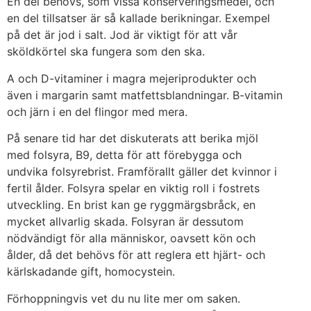
En del behövs, som vissa konserveringsmedel, och
en del tillsatser är så kallade berikningar. Exempel
på det är jod i salt. Jod är viktigt för att vår
sköldkörtel ska fungera som den ska.
A och D-vitaminer i magra mejeriprodukter och
även i margarin samt matfettsblandningar. B-vitamin
och järn i en del flingor med mera.
På senare tid har det diskuterats att berika mjöl
med folsyra, B9, detta för att förebygga och
undvika folsyrebrist. Framförallt gäller det kvinnor i
fertil ålder. Folsyra spelar en viktig roll i fostrets
utveckling. En brist kan ge ryggmärgsbråck, en
mycket allvarlig skada. Folsyran är dessutom
nödvändigt för alla människor, oavsett kön och
ålder, då det behövs för att reglera ett hjärt- och
kärlskadande gift, homocystein.
Förhoppningvis vet du nu lite mer om saken.