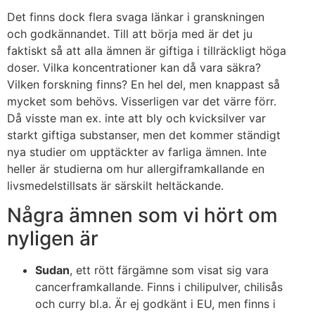
Det finns dock flera svaga länkar i granskningen
och godkännandet. Till att börja med är det ju
faktiskt så att alla ämnen är giftiga i tillräckligt höga
doser. Vilka koncentrationer kan då vara säkra?
Vilken forskning finns? En hel del, men knappast så
mycket som behövs. Visserligen var det värre förr.
Då visste man ex. inte att bly och kvicksilver var
starkt giftiga substanser, men det kommer ständigt
nya studier om upptäckter av farliga ämnen. Inte
heller är studierna om hur allergiframkallande en
livsmedelstillsats är särskilt heltäckande.
Några ämnen som vi hört om
nyligen är
Sudan
, ett rött färgämne som visat sig vara
cancerframkallande. Finns i chilipulver, chilisås
och curry bl.a. Är ej godkänt i EU, men finns i