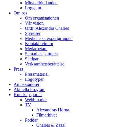
Mina erbjudanden
Logga ut
Om oss
Om organisationen
Vår vision
Ordf. Alexandra Charles
Styrelser
Medicinska expertgruppen
Kontaktkvinnor
Medarbetare
Samarbetspartners
Stadgar
Verksamhetsberättelse
Press
Pressmaterial
Logotyper
Ambassadörer
Aktuella Program
Kunskapsportal
Webbinarier
TV
Alexandras Hörna
Filmarkivet
Poddar
Charles & Zazzi