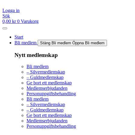
Hoppa
till
Logga in
innehåll
Sök
0,00
kr
0
Varukorg
Start
Bli medlem
Stäng Bli medlem
Öppna Bli medlem
Nytt medlemskap
Bli medlem
– Silvermedlemskap
– Guldmedlemskap
Ge bort ett medlemskap
Medlemserbjudanden
Personuppgiftsbehandling
Bli medlem
– Silvermedlemskap
– Guldmedlemskap
Ge bort ett medlemskap
Medlemserbjudanden
Personuppgiftsbehandling