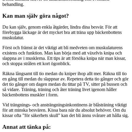
behandling.
Kan man själv göra något?
Du kan själv, genom enkla åtgärder, lindra dina besvär. För att
förebygga läckage är det mycket bra att träna upp bäckenbottens
muskulatur.
Först och främst är det viktigt att bli medveten om muskulaturens
existens och funktion. Man kan börja med att växelvis knipa och
slappna av i musklerna. Ett tips är att försöka knipa när man kissar,
och stoppa strålen ett kort ögonblick.
Räkna långsamt till tio medan du kniper ihop allt mer. Räkna till tio
en gång till medan du slappnar av. Repetera detta tio gånger och gör
det tio gånger om dagen medan du tittar på TV, sitter på bussen och
så vidare. Träning, träning och åter träning livet igenom håller
bäckenbottens muskler i form.
Vid trängnings- och ansträngningsinkontinens är blåsträning viktigt
för att minska besvären. Kissa bara när du absolut behöver. Om du
kissar ofta ”för säkerhets skull” kan det bli ännu svårare att hålla sig.
Annat att tänka på: