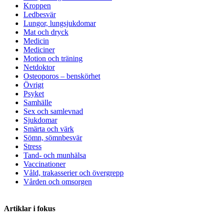
Kroppen
Ledbesvär
Lungor, lungsjukdomar
Mat och dryck
Medicin
Mediciner
Motion och träning
Netdoktor
Osteoporos – benskörhet
Övrigt
Psyket
Samhälle
Sex och samlevnad
Sjukdomar
Smärta och värk
Sömn, sömnbesvär
Stress
Tand- och munhälsa
Vaccinationer
Våld, trakasserier och övergrepp
Vården och omsorgen
Artiklar i fokus