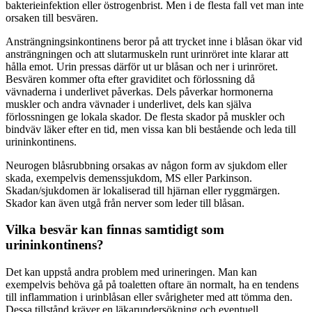
bakterieinfektion eller östrogenbrist. Men i de flesta fall vet man inte
orsaken till besvären.
Ansträngningsinkontinens beror på att trycket inne i blåsan ökar vid
ansträngningen och att slutarmuskeln runt urinröret inte klarar att
hålla emot. Urin pressas därför ut ur blåsan och ner i urinröret.
Besvären kommer ofta efter graviditet och förlossning då
vävnaderna i underlivet påverkas. Dels påverkar hormonerna
muskler och andra vävnader i underlivet, dels kan själva
förlossningen ge lokala skador. De flesta skador på muskler och
bindväv läker efter en tid, men vissa kan bli bestående och leda till
urininkontinens.
Neurogen blåsrubbning orsakas av någon form av sjukdom eller
skada, exempelvis demenssjukdom, MS eller Parkinson.
Skadan/sjukdomen är lokaliserad till hjärnan eller ryggmärgen.
Skador kan även utgå från nerver som leder till blåsan.
Vilka besvär kan finnas samtidigt som
urininkontinens?
Det kan uppstå andra problem med urineringen. Man kan
exempelvis behöva gå på toaletten oftare än normalt, ha en tendens
till inflammation i urinblåsan eller svårigheter med att tömma den.
Dessa tillstånd kräver en läkarundersökning och eventuell