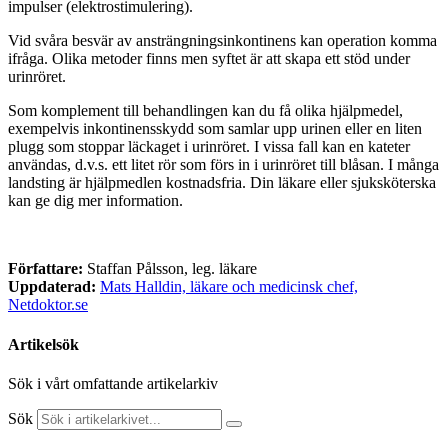
impulser (elektrostimulering).
Vid svåra besvär av ansträngningsinkontinens kan operation komma
ifråga. Olika metoder finns men syftet är att skapa ett stöd under
urinröret.
Som komplement till behandlingen kan du få olika hjälpmedel,
exempelvis inkontinensskydd som samlar upp urinen eller en liten
plugg som stoppar läckaget i urinröret. I vissa fall kan en kateter
användas, d.v.s. ett litet rör som förs in i urinröret till blåsan. I många
landsting är hjälpmedlen kostnadsfria. Din läkare eller sjuksköterska
kan ge dig mer information.
Författare:
Staffan Pålsson, leg. läkare
Uppdaterad:
Mats Halldin, läkare och medicinsk chef,
Netdoktor.se
Artikelsök
Sök i vårt omfattande artikelarkiv
Sök