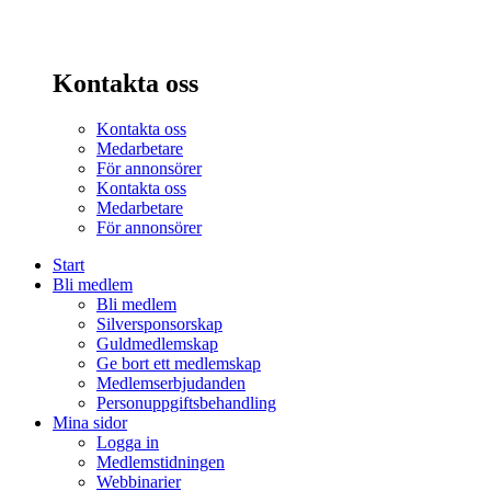
Kontakta oss
Kontakta oss
Medarbetare
För annonsörer
Kontakta oss
Medarbetare
För annonsörer
Start
Bli medlem
Bli medlem
Silversponsorskap
Guldmedlemskap
Ge bort ett medlemskap
Medlemserbjudanden
Personuppgiftsbehandling
Mina sidor
Logga in
Medlemstidningen
Webbinarier