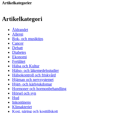
Artikelkategorier
Artikelkategori
Åldrandet
Allergi
Bok- och musiktips
Cancer
Debatt
Diabetes
Ekonomi
Fertilitet
Hälsa och Kultur
Hälso- och läkemedelsstudier
Hälsokontroll och friskvård
Hjärnan och nervsystemet
Hjärt- och kärlsjukdomar
Hormoner och hormonbehandling
Hörsel och syn
Hud
Inkontinens
Klimakteriet
Kost, näring och kosttillskott