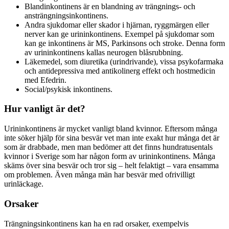
Blandinkontinens är en blandning av trängnings- och
ansträngningsinkontinens.
Andra sjukdomar eller skador i hjärnan, ryggmärgen eller
nerver kan ge urininkontinens. Exempel på sjukdomar som
kan ge inkontinens är MS, Parkinsons och stroke. Denna form
av urininkontinens kallas neurogen blåsrubbning.
Läkemedel, som diuretika (urindrivande), vissa psykofarmaka
och antidepressiva med antikolinerg effekt och hostmedicin
med Efedrin.
Social/psykisk inkontinens.
Hur vanligt är det?
Urininkontinens är mycket vanligt bland kvinnor. Eftersom många
inte söker hjälp för sina besvär vet man inte exakt hur många det är
som är drabbade, men man bedömer att det finns hundratusentals
kvinnor i Sverige som har någon form av urininkontinens. Många
skäms över sina besvär och tror sig – helt felaktigt – vara ensamma
om problemen. Även många män har besvär med ofrivilligt
urinläckage.
Orsaker
Trängningsinkontinens kan ha en rad orsaker, exempelvis