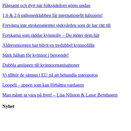
Plågsamt och dyrt när folksjukdom göms undan
1,6 & 2,6 miljonerklubben får internationellt hälsopris!
Förvägra inte strokepatienter sjukvården som de har rätt till
Forskarna som räddar kvinnoliv – Du möter dem här
Äldreomsorgen har blivit en tredubbel kvinnofälla
Stärk hälsan för kvinnor i beroende!
Dubbla anslagen till kvinnoorganisationer
Vi tillhör de sämsta i EU på att behandla osteoporos
Loopeli – appen som kan förbättra vardagen
Man måste ta vara på livet! – Lisa Nilsson & Lasse Berghagen
Nyhet