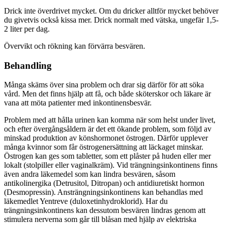
Drick inte överdrivet mycket. Om du dricker alltför mycket behöver
du givetvis också kissa mer. Drick normalt med vätska, ungefär 1,5-
2 liter per dag.
Övervikt och rökning kan förvärra besvären.
Behandling
Många skäms över sina problem och drar sig därför för att söka
vård. Men det finns hjälp att få, och både sköterskor och läkare är
vana att möta patienter med inkontinensbesvär.
Problem med att hålla urinen kan komma när som helst under livet,
och efter övergångsåldern är det ett ökande problem, som följd av
minskad produktion av könshormonet östrogen. Därför upplever
många kvinnor som får östrogenersättning att läckaget minskar.
Östrogen kan ges som tabletter, som ett plåster på huden eller mer
lokalt (stolpiller eller vaginalkräm). Vid trängningsinkontinens finns
även andra läkemedel som kan lindra besvären, såsom
antikolinergika (Detrusitol, Ditropan) och antidiuretiskt hormon
(Desmopressin). Ansträngningsinkontinens kan behandlas med
läkemedlet Yentreve (duloxetinhydroklorid). Har du
trängningsinkontinens kan dessutom besvären lindras genom att
stimulera nerverna som går till blåsan med hjälp av elektriska