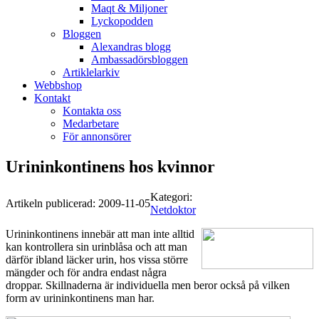
Maqt & Miljoner
Lyckopodden
Bloggen
Alexandras blogg
Ambassadörsbloggen
Artiklelarkiv
Webbshop
Kontakt
Kontakta oss
Medarbetare
För annonsörer
Urininkontinens hos kvinnor
Kategori:
Artikeln publicerad:
2009-11-05
Netdoktor
Urininkontinens innebär att man inte alltid
kan kontrollera sin urinblåsa och att man
därför ibland läcker urin, hos vissa större
mängder och för andra endast några
droppar. Skillnaderna är individuella men beror också på vilken
form av urininkontinens man har.