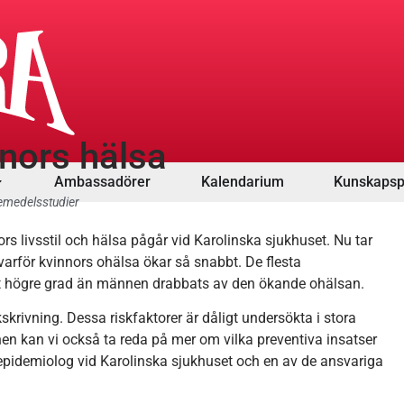
nnors hälsa
Ambassadörer
Kalendarium
Kunskapsp
emedelsstudier
s livsstil och hälsa pågår vid Karolinska sjukhuset. Nu tar
å varför kvinnors ohälsa ökar så snabbt. De flesta
ligt högre grad än männen drabbats av den ökande ohälsan.
skrivning. Dessa riskfaktorer är dåligt undersökta i stora
nen kan vi också ta reda på mer om vilka preventiva insatser
idemiolog vid Karolinska sjukhuset och en av de ansvariga