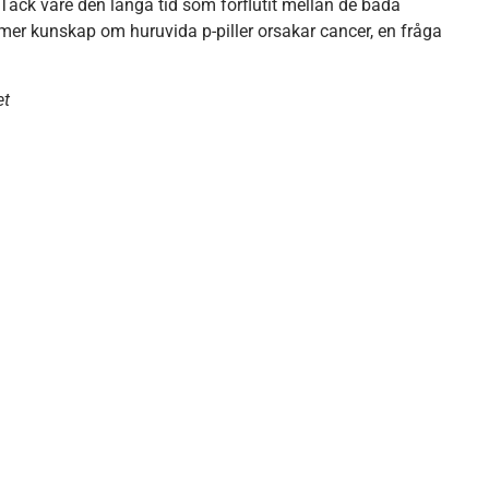
Tack vare den långa tid som förflutit mellan de båda
er kunskap om huruvida p-piller orsakar cancer, en fråga
et