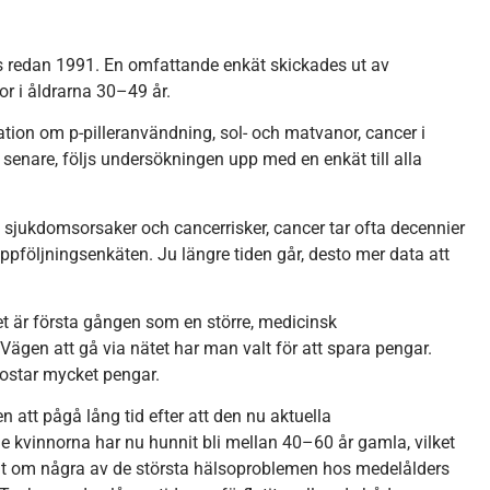
redan 1991. En omfattande enkät skickades ut av
or i åldrarna 30–49 år.
ation om p-pilleranvändning, sol- och matvanor, cancer i
 senare, följs undersökningen upp med en enkät till alla
, sjukdomsorsaker och cancerrisker, cancer tar ofta decennier
ppföljningsenkäten. Ju längre tiden går, desto mer data att
et är första gången som en större, medicinsk
Vägen att gå via nätet har man valt för att spara pengar.
 kostar mycket pengar.
 att pågå lång tid efter att den nu aktuella
e kvinnorna har nu hunnit bli mellan 40–60 år gamla, vilket
ltat om några av de största hälsoproblemen hos medelålders