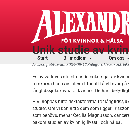
Unik studie av kvi
Start
Bli medlem
Om oss
Artikeln publicerad:
2004-09-12
Kategori:
Hälso- och läk
En av världens största undersökningar av kvinnor
forskarna hjälp av Internet för att få ett svar p
långtidssjukskrivna är kvinnor. De har i betyd
– Vi hoppas hitta riskfaktorerna för långtidssjuk
studier. Om vi kan hitta dem som ligger i riskzo
som behövs, menar Cecilia Magnusson, cancerep
bakom studien av kvinnlig livsstil och hälsa.