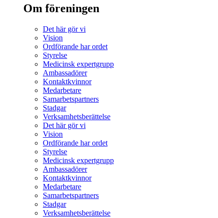
Om föreningen
Det här gör vi
Vision
Ordförande har ordet
Styrelse
Medicinsk expertgrupp
Ambassadörer
Kontaktkvinnor
Medarbetare
Samarbetspartners
Stadgar
Verksamhetsberättelse
Det här gör vi
Vision
Ordförande har ordet
Styrelse
Medicinsk expertgrupp
Ambassadörer
Kontaktkvinnor
Medarbetare
Samarbetspartners
Stadgar
Verksamhetsberättelse