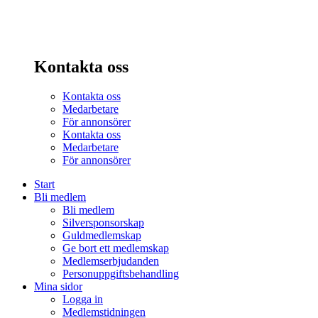
Kontakta oss
Kontakta oss
Medarbetare
För annonsörer
Kontakta oss
Medarbetare
För annonsörer
Start
Bli medlem
Bli medlem
Silversponsorskap
Guldmedlemskap
Ge bort ett medlemskap
Medlemserbjudanden
Personuppgiftsbehandling
Mina sidor
Logga in
Medlemstidningen