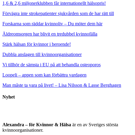
1,6 & 2,6 miljonerklubben får internationellt hälsopris!
Förvägra inte strokepatienter sjukvården som de har rätt till
Forskarna som räddar kvinnoliv – Du möter dem här
Äldreomsorgen har blivit en tredubbel kvinnofälla
Stärk hälsan för kvinnor i beroende!
Dubbla anslagen till kvinnoorganisationer
Vi tillhör de sämsta i EU på att behandla osteoporos
Loopeli – appen som kan förbättra vardagen
Man måste ta vara på livet! – Lisa Nilsson & Lasse Berghagen
Nyhet
Alexandra – för Kvinnor & Hälsa
är en av Sveriges största
kvinnoorganisationer.