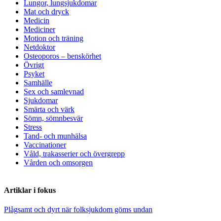
Lungor, lungsjukdomar
Mat och dryck
Medicin
Mediciner
Motion och träning
Netdoktor
Osteoporos – benskörhet
Övrigt
Psyket
Samhälle
Sex och samlevnad
Sjukdomar
Smärta och värk
Sömn, sömnbesvär
Stress
Tand- och munhälsa
Vaccinationer
Våld, trakasserier och övergrepp
Vården och omsorgen
Artiklar i fokus
Plågsamt och dyrt när folksjukdom göms undan