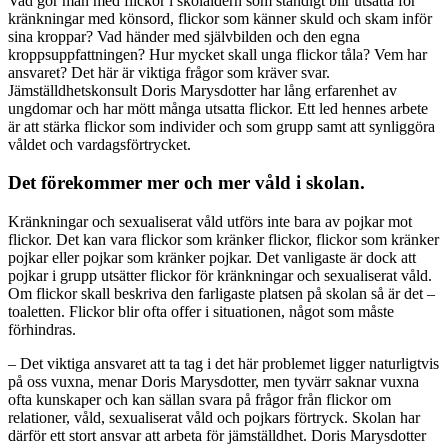
Vad gör man med flickor i skolåldern som ständigt blir utsatta för
kränkningar med könsord, flickor som känner skuld och skam inför
sina kroppar? Vad händer med självbilden och den egna
kroppsuppfattningen? Hur mycket skall unga flickor tåla? Vem har
ansvaret? Det här är viktiga frågor som kräver svar.
Jämställdhetskonsult Doris Marysdotter har lång erfarenhet av
ungdomar och har mött många utsatta flickor. Ett led hennes arbete
är att stärka flickor som individer och som grupp samt att synliggöra
våldet och vardagsförtrycket.
Det förekommer mer och mer våld i skolan.
Kränkningar och sexualiserat våld utförs inte bara av pojkar mot
flickor. Det kan vara flickor som kränker flickor, flickor som kränker
pojkar eller pojkar som kränker pojkar. Det vanligaste är dock att
pojkar i grupp utsätter flickor för kränkningar och sexualiserat våld.
Om flickor skall beskriva den farligaste platsen på skolan så är det –
toaletten. Flickor blir ofta offer i situationen, något som måste
förhindras.
– Det viktiga ansvaret att ta tag i det här problemet ligger naturligtvis
på oss vuxna, menar Doris Marysdotter, men tyvärr saknar vuxna
ofta kunskaper och kan sällan svara på frågor från flickor om
relationer, våld, sexualiserat våld och pojkars förtryck. Skolan har
därför ett stort ansvar att arbeta för jämställdhet. Doris Marysdotter