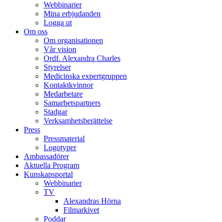
Webbinarier
Mina erbjudanden
Logga ut
Om oss
Om organisationen
Vår vision
Ordf. Alexandra Charles
Styrelser
Medicinska expertgruppen
Kontaktkvinnor
Medarbetare
Samarbetspartners
Stadgar
Verksamhetsberättelse
Press
Pressmaterial
Logotyper
Ambassadörer
Aktuella Program
Kunskapsportal
Webbinarier
TV
Alexandras Hörna
Filmarkivet
Poddar