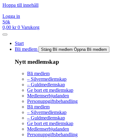
Hoppa till innehåll
Logga in
Sök
0,00
kr
0
Varukorg
Start
Bli medlem
Stäng Bli medlem
Öppna Bli medlem
Nytt medlemskap
Bli medlem
– Silvermedlemskap
– Guldmedlemskap
Ge bort ett medlemskap
Medlemserbjudanden
Personuppgiftsbehandling
Bli medlem
– Silvermedlemskap
– Guldmedlemskap
Ge bort ett medlemskap
Medlemserbjudanden
Personuppgiftsbehandling