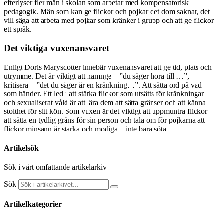
efterlyser fler män i skolan som arbetar med kompensatorisk
pedagogik. Män som kan ge flickor och pojkar det dom saknar, det
vill säga att arbeta med pojkar som kränker i grupp och att ge flickor
ett språk.
Det viktiga vuxenansvaret
Enligt Doris Marysdotter innebär vuxenansvaret att ge tid, plats och
utrymme. Det är viktigt att namnge – ”du säger hora till …”,
kritisera – ”det du säger är en kränkning…”. Att sätta ord på vad
som händer. Ett led i att stärka flickor som utsätts för kränkningar
och sexualiserat våld är att lära dem att sätta gränser och att känna
stolthet för sitt kön. Som vuxen är det viktigt att uppmuntra flickor
att sätta en tydlig gräns för sin person och tala om för pojkarna att
flickor minsann är starka och modiga – inte bara söta.
Artikelsök
Sök i vårt omfattande artikelarkiv
Sök
Artikelkategorier