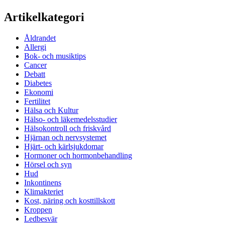
Artikelkategori
Åldrandet
Allergi
Bok- och musiktips
Cancer
Debatt
Diabetes
Ekonomi
Fertilitet
Hälsa och Kultur
Hälso- och läkemedelsstudier
Hälsokontroll och friskvård
Hjärnan och nervsystemet
Hjärt- och kärlsjukdomar
Hormoner och hormonbehandling
Hörsel och syn
Hud
Inkontinens
Klimakteriet
Kost, näring och kosttillskott
Kroppen
Ledbesvär