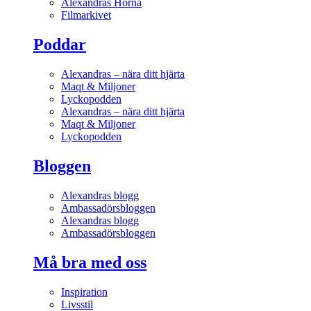
Alexandras Hörna
Filmarkivet
Poddar
Alexandras – nära ditt hjärta
Maqt & Miljoner
Lyckopodden
Alexandras – nära ditt hjärta
Maqt & Miljoner
Lyckopodden
Bloggen
Alexandras blogg
Ambassadörsbloggen
Alexandras blogg
Ambassadörsbloggen
Må bra med oss
Inspiration
Livsstil