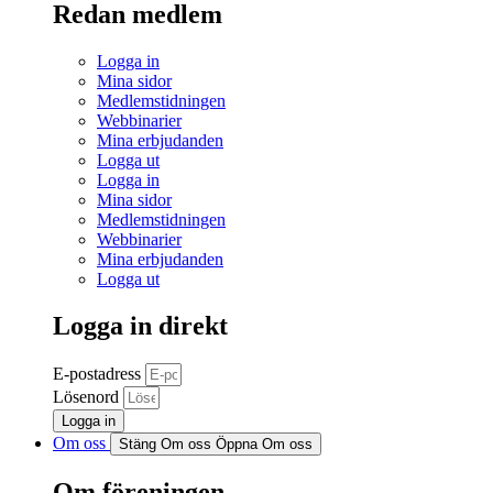
Redan medlem
Logga in
Mina sidor
Medlemstidningen
Webbinarier
Mina erbjudanden
Logga ut
Logga in
Mina sidor
Medlemstidningen
Webbinarier
Mina erbjudanden
Logga ut
Logga in direkt
E-postadress
Lösenord
Logga in
Om oss
Stäng Om oss
Öppna Om oss
Om föreningen