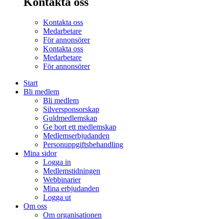
Kontakta oss
Kontakta oss
Medarbetare
För annonsörer
Kontakta oss
Medarbetare
För annonsörer
Start
Bli medlem
Bli medlem
Silversponsorskap
Guldmedlemskap
Ge bort ett medlemskap
Medlemserbjudanden
Personuppgiftsbehandling
Mina sidor
Logga in
Medlemstidningen
Webbinarier
Mina erbjudanden
Logga ut
Om oss
Om organisationen