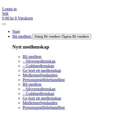
Hoppa
till
Logga in
innehåll
Sök
0,00
kr
0
Varukorg
Start
Bli medlem
Stäng Bli medlem
Öppna Bli medlem
Nytt medlemskap
Bli medlem
– Silvermedlemskap
– Guldmedlemskap
Ge bort ett medlemskap
Medlemserbjudanden
Personuppgiftsbehandling
Bli medlem
– Silvermedlemskap
– Guldmedlemskap
Ge bort ett medlemskap
Medlemserbjudanden
Personuppgiftsbehandling