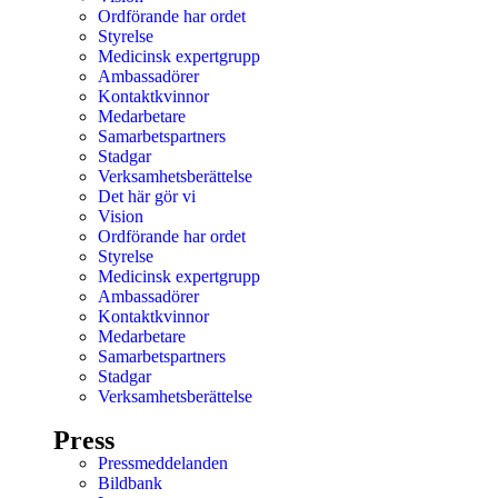
Ordförande har ordet
Styrelse
Medicinsk expertgrupp
Ambassadörer
Kontaktkvinnor
Medarbetare
Samarbetspartners
Stadgar
Verksamhetsberättelse
Det här gör vi
Vision
Ordförande har ordet
Styrelse
Medicinsk expertgrupp
Ambassadörer
Kontaktkvinnor
Medarbetare
Samarbetspartners
Stadgar
Verksamhetsberättelse
Press
Pressmeddelanden
Bildbank