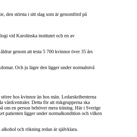
ie, den största i sitt slag som är genomförd på
logi vid Karolinska institutet och en av
 åldrar genom att testa 5 700 kvinnor över 35 års
jukdomar. Och ju lägre den ligger under normalnivå
r större hos kvinnor än hos män. Ledarskribenterna
a vårdcentraler. Detta för att riskgrupperna ska
r på om en person behöver mera träning. Här i Sverige
ket patienten ligger under normalkondition och vilken
 alkohol och rökning redan är självklara.