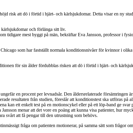
jd risk att dö i förtid i hjärt- och kärlsjukdomar. Detta visar en ny stud
kärlsjukdomar och förlänga sitt liv.
som tidigare mest byggt på män, bekräftar Eva Jansson, professor i fysio
Chicago som har fastställt normala konditionsnivåer för kvinnor i olika
onen för sin ålder fördubblas risken att dö i förtid i hjärt- och kärls
ungefär en procent per levnadsår. Den åldersrelaterade försämringen ä
e resultaten från studien, föreslår att konditionstest ska utföras på all
ena kan ett enkelt test på en motionscykel eller på ett löp-band ge sva
 Jansson menar att det vore en poäng att kunna visa patienter, hur myc
vara svårt att få pengar till den utrustning som behövs.
rutinmässigt fråga om patienten motionerar, på samma sätt som frågor om