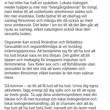
vi har eller har haft en sjukdom. Lokala östrogen
medel hjälper ju inte mot ”övergångsbesvär” för övrigt,
men bidrar till att underlivets slemhinnor stärks och
blir mer elastiska. Detta bidrar till att obehag vid
samlag försvinner och många blir då också av med
sina urinbesvär. Det leder i sin tur till att det åter går att
njuta av samlag, vilket naturligtvis också ökar den
sexuella lusten.
Orgasmer kan också förändras och förbättras.
Sexualitet och orgasmförmåga är en livslång
inlärningsprocess. Att bestämma sig för att ha lust att
ha lust brukar vara en bra början. Det gäller att bli
öppen och mottaglig för kroppens impulser och
förnimmelse. Sex föder sex och i ett förhållande utan
sexualitet är det stor risk att även närheten och
ömheten försvinner vilket kanske är det man saknar
mest.
Så kvinnor – se till att få lust att ha lust. Unna dig egna
aktiviteter, lägg energi på dig själv och se till att njuta
av livets goda. Ta upp dina underlivsproblem med din
läkare och få mer kunskap om lokal östrogenbrist och
lokal östrogenbehandling, då är chansen stor att du
har lust att ha lust hela livet, oavsett om du lever med