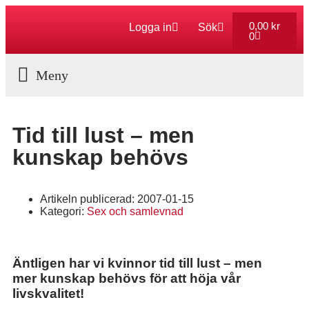
0,00
kr
Logga in
Sök
0
Aktuella Program
Tid till lust – men
kunskap behövs
Artikeln publicerad:
2007-01-15
Kategori:
Sex och samlevnad
Äntligen har vi kvinnor tid till lust – men
mer kunskap behövs för att höja vår
livskvalitet!