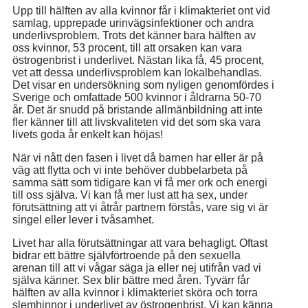
Upp till hälften av alla kvinnor får i klimakteriet ont vid
samlag, upprepade urinvägsinfektioner och andra
underlivsproblem. Trots det känner bara hälften av
oss kvinnor, 53 procent, till att orsaken kan vara
östrogenbrist i underlivet. Nästan lika få, 45 procent,
vet att dessa underlivsproblem kan lokalbehandlas.
Det visar en undersökning som nyligen genomfördes i
Sverige och omfattade 500 kvinnor i åldrarna 50-70
år. Det är snudd på bristande allmänbildning att inte
fler känner till att livskvaliteten vid det som ska vara
livets goda år enkelt kan höjas!
När vi nått den fasen i livet då barnen har eller är på
väg att flytta och vi inte behöver dubbelarbeta på
samma sätt som tidigare kan vi få mer ork och energi
till oss själva. Vi kan få mer lust att ha sex, under
förutsättning att vi åtrår partnern förstås, vare sig vi är
singel eller lever i tvåsamhet.
Livet har alla förutsättningar att vara behagligt. Oftast
bidrar ett bättre självförtroende på den sexuella
arenan till att vi vågar säga ja eller nej utifrån vad vi
själva känner. Sex blir bättre med åren. Tyvärr får
hälften av alla kvinnor i klimakteriet sköra och torra
slemhinnor i underlivet av östrogenbrist. Vi kan känna