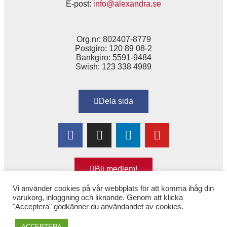
E-post:
info@alexandra.se
Org.nr: 802407-8779
Postgiro: 120 89 08-2
Bankgiro: 5591-9484
Swish: 123 338 4989
Dela sida
Bli medlem!
Vi använder cookies på vår webbplats för att komma ihåg din
varukorg, inloggning och liknande. Genom att klicka
"Acceptera" godkänner du användandet av cookies.
Copyright © 2025 Alexandra
–
för Kvinnor & Hälsa
ACCEPTERA