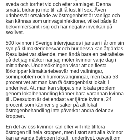
sveda och torrhet vid och efter samlaget. Denna
smärta bidrar ju inte till att få lust till sex. Även
urinbesvär orsakade av östrogenbrist är vanliga och
kan kännas som urinvägsinfektioner, vilket både är
bekymmersamt i sig och har negativ inverkan på
sexlivet.
500 kvinnor i Sverige intervjuades i januari i år om sin
syn på klimakteriebesvär och hur dessa kan åtgärdas.
Resultatet var slående, men ändå bara en bekräftelse
på det jag märker när jag möter kvinnor varje dag i
mitt arbete. Undersökningen visar att de flesta
förknippar klimakteriebesvär med vallningar,
sömnproblem och humörsvängningar, men bara 53
procent vet att man kan få östrogenbrist lokalt, i
underlivet. Att man kan slippa sina lokala problem
genom lokalbehandling känner bara varannan kvinna
till. Dessutom är det endast var fjärde kvinna, 24
procent, som känner sig säker på att lokal
östrogenbehandling inte påverkar andra delar av
kroppen.
En del av oss kvinnor kan eller vill inte tillföra
östrogen till hela kroppen, men i stort sett alla kvinnor
kan använda östrogen lokalt i underlivet, oavsett om