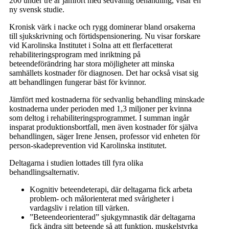
200 under tre år jämfört med sedvanlig behandling, visar en
ny svensk studie.
Kronisk värk i nacke och rygg dominerar bland orsakerna
till sjukskrivning och förtidspensionering. Nu visar forskare
vid Karolinska Institutet i Solna att ett flerfacetterat
rehabiliteringsprogram med inriktning på
beteendeförändring har stora möjligheter att minska
samhällets kostnader för diagnosen. Det har också visat sig
att behandlingen fungerar bäst för kvinnor.
Jämfört med kostnaderna för sedvanlig behandling minskade
kostnaderna under perioden med 1,3 miljoner per kvinna
som deltog i rehabiliteringsprogrammet. I summan ingår
insparat produktionsbortfall, men även kostnader för själva
behandlingen, säger Irene Jensen, professor vid enheten för
person-skadeprevention vid Karolinska institutet.
Deltagarna i studien lottades till fyra olika
behandlingsalternativ.
Kognitiv beteendeterapi, där deltagarna fick arbeta
problem- och målorienterat med svårigheter i
vardagsliv i relation till värken.
”Beteendeorienterad” sjukgymnastik där deltagarna
fick ändra sitt beteende så att funktion, muskelstyrka