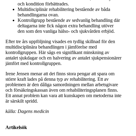
och kondition förbättrades.
Multidisciplinär rehabilitering bestående av båda
behandlingarna ovan.
Kontrollgrupp bestående av sedvanlig behandling där
deltagarna inte fick någon extra behandling utöver
den som den vanliga hälso- och sjukvården erbjöd.
Efter tre års uppföljning visades en tydlig skillnad för den
multidisciplinära behandlingen i jämförelse med
kontrollgruppen. Här sågs en signifikant minskning av
antalet sjukdagar och en halvering av antalet sjukpensionärer
jämfört med kontrollgruppen.
Irene Jensen menar att det finns stora pengar att spara om
större kraft lades på denna typ av rehabilitering. Ett av
problemen är den dåliga samordningen mellan arbetsgivare
och försäkringskassan även om rehabiliteringsplanen finns.
Ett annat problem kan vara att kunskapen om metoderna inte
är särskilt spridd.
källa: Dagens medicin
Artikelsök