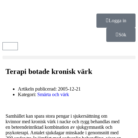
Logga in
Sök
Terapi botade kronisk värk
Artikeln publicerad:
2005-12-21
Kategori:
Smärta och värk
Samhället kan spara stora pengar i sjukersättning om
kvinnor med kronisk värk i nacke och rygg behandlas med
en beteendeinriktad kombination av sjukgymnastik och
psykoterapi. Antalet sjukdagar minskade i genomsnitt med