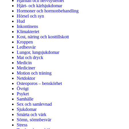
Hjärnan och nervsystemet
Hjärt- och kärlsjukdomar
Hormoner och hormonbehandling
Hörsel och syn
Hud
Inkontinens
Klimakteriet
Kost, näring och kosttillskott
Kroppen
Ledbesvär
Lungor, lungsjukdomar
Mat och dryck
Medicin
Mediciner
Motion och träning
Netdoktor
Osteoporos – benskörhet
Övrigt
Psyket
Samhälle
Sex och samlevnad
Sjukdomar
Smärta och värk
Sömn, sömnbesvär
Stress