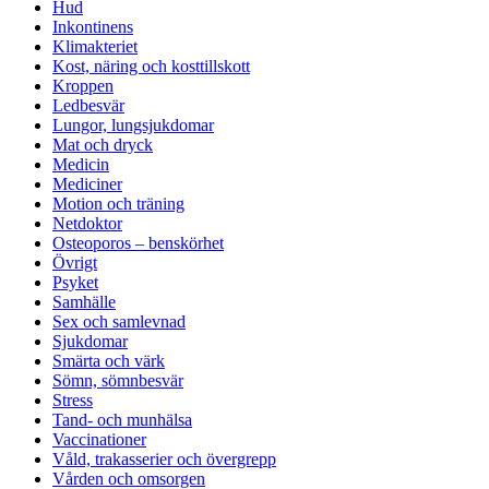
Hud
Inkontinens
Klimakteriet
Kost, näring och kosttillskott
Kroppen
Ledbesvär
Lungor, lungsjukdomar
Mat och dryck
Medicin
Mediciner
Motion och träning
Netdoktor
Osteoporos – benskörhet
Övrigt
Psyket
Samhälle
Sex och samlevnad
Sjukdomar
Smärta och värk
Sömn, sömnbesvär
Stress
Tand- och munhälsa
Vaccinationer
Våld, trakasserier och övergrepp
Vården och omsorgen