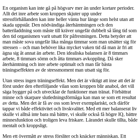
En organism kan inte gå på högvarv mer än under kortare perioder.
Allt det inre arbete som kroppen skjuter upp under
stressförhållanden kan inte heller vänta hur länge som helst utan att
skada uppstår. Den nödvändiga återhämtningen och den
batteriladdning som måste till kräver ungefär dubbelt så lång tid som
den tid organismen varit utsatt för påfrestningen. Detta betyder att
man måste sova ungefär lika många timmar som man utsätter sig för
stressen – och man behöver lika mycket vaken tid då man är fri att
ägna sig åt annat än arbete. Den idealiska balansen är 8 timmars
arbete, 8 timmars sömn och åtta timmars avkoppling. Då sker
återhämtning och inre arbete optimalt och man får bästa
träningseffekten av de stressmoment man utsatt sig för.
Utan stress ingen träningseffekt. Men det är viktigt att inse att det är
först under den efterföljande vilan som kroppen blir anabol, det vill
säga bygger på och utvecklar de funktioner man tränat. Förbättrat
minne och skarpare slutledningsförmåga kan man se som ett resultat
av detta. Men det är få av oss som lever exemplariskt, och därför
tappar vi både effektivitet och livskvalitet. Med ett mer balanserat liv
skulle vi alltså inte bara må bättre, vi skulle också få högre IQ, bättre
minnesfunktion och troligen leva friskare. Lärandet skulle tillta, både
mentalt och kroppsligt.
Men ett övermått av stress försliter och knäcker människan. Ett