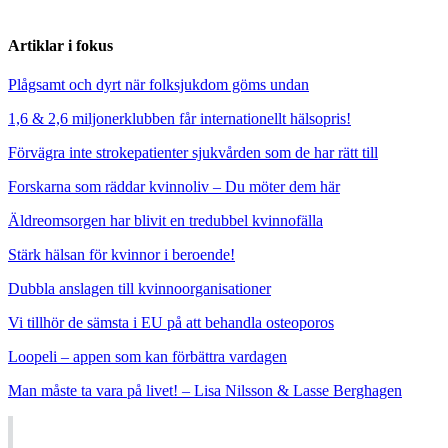
Artiklar i fokus
Plågsamt och dyrt när folksjukdom göms undan
1,6 & 2,6 miljonerklubben får internationellt hälsopris!
Förvägra inte strokepatienter sjukvården som de har rätt till
Forskarna som räddar kvinnoliv – Du möter dem här
Äldreomsorgen har blivit en tredubbel kvinnofälla
Stärk hälsan för kvinnor i beroende!
Dubbla anslagen till kvinnoorganisationer
Vi tillhör de sämsta i EU på att behandla osteoporos
Loopeli – appen som kan förbättra vardagen
Man måste ta vara på livet! – Lisa Nilsson & Lasse Berghagen