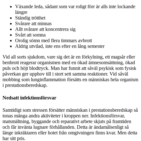
Växande leda, sådant som var roligt förr är alls inte lockande
längre
Ständig trötthet
Svårare att minnas
Allt svårare att koncentrera sig
Svårt att somna
Orolig sömn med flera timmars avbrott
Aldrig utvilad, inte ens efter en lång semester
Vid all sorts sjukdom, vare sig det är en förkylning, ett magsår eller
benbrott reagerar organismen med en ökad ämnesomsättning, ökad
puls och höjt blodtryck. Man har funnit att såväl psykisk som fysisk
påverkan ger upphov till i stort sett samma reaktioner. Vid såväl
mobbing som lunginflammation försätts en människas hela organism
i prestationsberedskap.
Nedsatt infektionsförsvar
Samtidigt som stressen försätter människan i prestationsberedskap så
tonas många andra aktiviteter i kroppen ner. Infektionsförsvar,
matsmältning, byggande och reparativt arbete skjuts på framtiden
och får invänta lugnare förhållanden. Detta är ändamålsenligt så
länge inkräktaren eller hotet från omgivningen finns kvar. Men detta
har sitt pris.