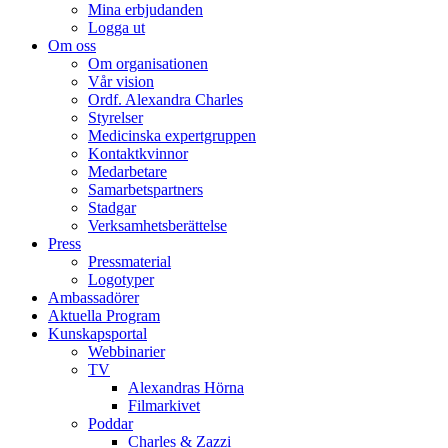
Mina erbjudanden
Logga ut
Om oss
Om organisationen
Vår vision
Ordf. Alexandra Charles
Styrelser
Medicinska expertgruppen
Kontaktkvinnor
Medarbetare
Samarbetspartners
Stadgar
Verksamhetsberättelse
Press
Pressmaterial
Logotyper
Ambassadörer
Aktuella Program
Kunskapsportal
Webbinarier
TV
Alexandras Hörna
Filmarkivet
Poddar
Charles & Zazzi