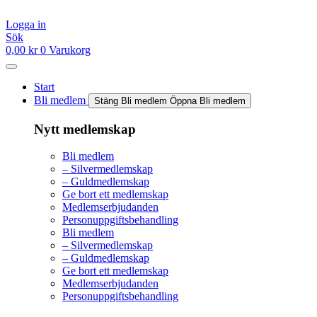
Hoppa
till
Logga in
innehåll
Sök
0,00
kr
0
Varukorg
Start
Bli medlem
Stäng Bli medlem
Öppna Bli medlem
Nytt medlemskap
Bli medlem
– Silvermedlemskap
– Guldmedlemskap
Ge bort ett medlemskap
Medlemserbjudanden
Personuppgiftsbehandling
Bli medlem
– Silvermedlemskap
– Guldmedlemskap
Ge bort ett medlemskap
Medlemserbjudanden
Personuppgiftsbehandling