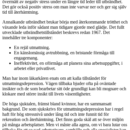
övermått av negativ stress under en längre tid leder till utbrändhet.
Det gör också positiv stress om man inte varvar ner och ger sig själv
tid till återhämtning.
Annalkande utbrändhet brukar börja med återkommande trötthet och
växande leda inför sådant man tidigare gjorde med glädje. Det fullt
utvecklade utbrändhetstillståndet beskrevs redan 1967. Det
innehåller tre komponenter:
En rejäl utmattning.
En känslomässig avtrubbning, en bristande förmåga till
engagemang.
Ineffektivitet, en oförmåga att planera sina arbetsuppgifter, i
arbetet eller privatlivet.
Man har inom läkarkåren enats om att kalla tillståndet för
utmattningsdepression. Vägen tillbaka bjuder ofta på oväntade
insikter och de som bearbetar sitt öde grundligt kan bli mognare och
klokare med större insikt till livets väsentligheter.
De höga sjuktalen, främst bland kvinnor, har en sammansatt
bakgrund. De som sjukskrivs för utmattningsdepression har i regel
haft för hög stressnivå under lång tid och inte funnit tid för
rekreation och återhämtning. Det finns goda skäl att se över miljön
på många arbetsplatser. Men vi måste alla agera, om vi bara lutar oss
tillbaka för att se vad arbetsgivare, samhälle och alla specialister kan