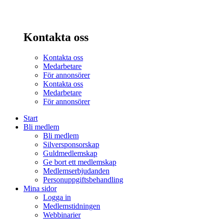
Kontakta oss
Kontakta oss
Medarbetare
För annonsörer
Kontakta oss
Medarbetare
För annonsörer
Start
Bli medlem
Bli medlem
Silversponsorskap
Guldmedlemskap
Ge bort ett medlemskap
Medlemserbjudanden
Personuppgiftsbehandling
Mina sidor
Logga in
Medlemstidningen
Webbinarier