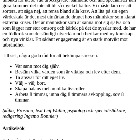
göra kommer det inte att bli så mycket bättre. Vi måste lära oss att
sortera, att säga nej, att rensa bland alla krav. Att lita på sin egen
värdeskala är det mest utmärkande draget hos människor som klarat
extrema kriser. Det är människor som är sanna mot sig själva och
som lägger ner stor omsorg och kärlek på det de sysslar med, de har
en födkrok som de ständigt utvecklar och berikar med ny kunskap
och nya vinklar. Ett sådant engagemang är en stark motvikt mot
utbrändhet.
Till sist, några goda råd för att bekämpa stressen:
Var sann mot dig själv.
Bestäm vilka värden som är viktiga och lev efter dem.
Ta ansvar för ditt eget liv.
Välj – välj bort.
Skapa balans mellan olika livsroller.
Arbeta 8 timmar, unna dig 8 timmars avkoppling, sov 8
timmar.
(källa; Prosana, text Leif Wallin, psykolog och specialistläkare,
redigering Ingemo Bonnier)
Artikelsök