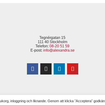
Tegnérgatan 15
111 40 Stockholm
Telefon:
08-20 51 59
E-post:
info@alexandra.se
Copyright © 2025 Alexandra
–
för Kvinnor & Hälsa
(tidigare 1,6 & 2,6 miljonerklubben)
ukorg, inloggning och liknande. Genom att klicka "Acceptera" godkän