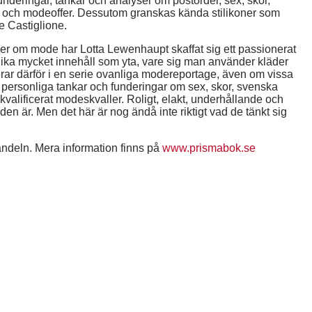
underingar, tankar och analyser om postorder, sex, skor,
 och modeoffer. Dessutom granskas kända stilikoner som
e Castiglione.
cker om mode har Lotta Lewenhaupt skaffat sig ett passionerat
lika mycket innehåll som yta, vare sig man använder kläder
ar därför i en serie ovanliga modereportage, även om vissa
 personliga tankar och funderingar om sex, skor, svenska
 kvalificerat modeskvaller. Roligt, elakt, underhållande och
den är. Men det här är nog ändå inte riktigt vad de tänkt sig
andeln. Mera information finns på
www.prismabok.se