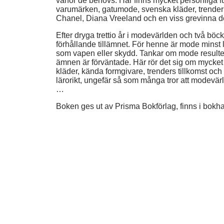
varför de behövs. Här finns mycket personliga f
varumärken, gatumode, svenska kläder, trender
Chanel, Diana Vreeland och en viss grevinna d
Efter dryga trettio år i modevärlden och två bö
förhållande tillämnet. För henne är mode minst 
som vapen eller skydd. Tankar om mode resulter
ämnen är förväntade. Här rör det sig om mycket
kläder, kända formgivare, trenders tillkomst och
lärorikt, ungefär så som många tror att modevärl
…
Boken ges ut av Prisma Bokförlag, finns i bokh