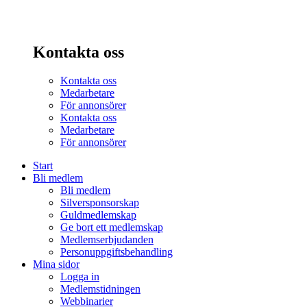
Kontakta oss
Kontakta oss
Medarbetare
För annonsörer
Kontakta oss
Medarbetare
För annonsörer
Start
Bli medlem
Bli medlem
Silversponsorskap
Guldmedlemskap
Ge bort ett medlemskap
Medlemserbjudanden
Personuppgiftsbehandling
Mina sidor
Logga in
Medlemstidningen
Webbinarier