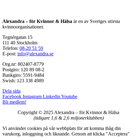
Alexandra – för Kvinnor & Hälsa
är en av Sveriges största
kvinnoorganisationer.
Tegnérgatan 15
111 40 Stockholm
Telefon:
08-20 51 59
E-post:
info@alexandra.se
Org.nr: 802407-8779
Postgiro: 120 89 08-2
Bankgiro: 5591-9484
Swish: 123 338 4989
Dela sida
Facebook
Instagram
Linkedin
Youtube
Bli medlem!
Copyright © 2025 Alexandra
–
för Kvinnor & Hälsa
(tidigare 1,6 & 2,6 miljonerklubben)
Vi använder cookies på vår webbplats för att komma ihåg din
varukorg, inloggning och liknande. Genom att klicka "Acceptera"