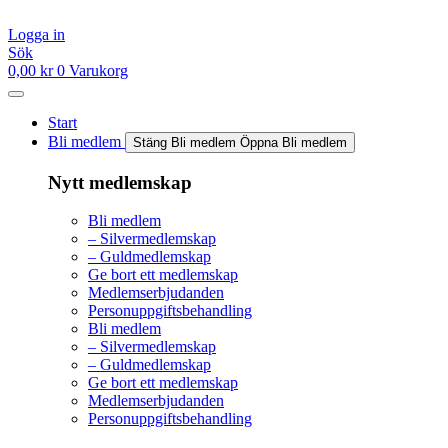
Hoppa
till
Logga in
innehåll
Sök
0,00
kr
0
Varukorg
Start
Bli medlem
Stäng Bli medlem
Öppna Bli medlem
Nytt medlemskap
Bli medlem
– Silvermedlemskap
– Guldmedlemskap
Ge bort ett medlemskap
Medlemserbjudanden
Personuppgiftsbehandling
Bli medlem
– Silvermedlemskap
– Guldmedlemskap
Ge bort ett medlemskap
Medlemserbjudanden
Personuppgiftsbehandling