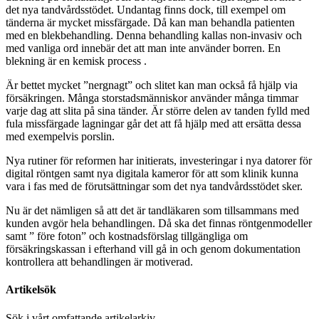
det nya tandvårdsstödet. Undantag finns dock, till exempel om
tänderna är mycket missfärgade. Då kan man behandla patienten
med en blekbehandling. Denna behandling kallas non-invasiv och
med vanliga ord innebär det att man inte använder borren. En
blekning är en kemisk process .
Är bettet mycket ”nergnagt” och slitet kan man också få hjälp via
försäkringen. Många storstadsmänniskor använder många timmar
varje dag att slita på sina tänder. Är större delen av tanden fylld med
fula missfärgade lagningar går det att få hjälp med att ersätta dessa
med exempelvis porslin.
Nya rutiner för reformen har initierats, investeringar i nya datorer för
digital röntgen samt nya digitala kameror för att som klinik kunna
vara i fas med de förutsättningar som det nya tandvårdsstödet sker.
Nu är det nämligen så att det är tandläkaren som tillsammans med
kunden avgör hela behandlingen. Då ska det finnas röntgenmodeller
samt ” före foton” och kostnadsförslag tillgängliga om
försäkringskassan i efterhand vill gå in och genom dokumentation
kontrollera att behandlingen är motiverad.
Artikelsök
Sök i vårt omfattande artikelarkiv