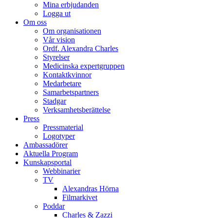
Mina erbjudanden
Logga ut
Om oss
Om organisationen
Vår vision
Ordf. Alexandra Charles
Styrelser
Medicinska expertgruppen
Kontaktkvinnor
Medarbetare
Samarbetspartners
Stadgar
Verksamhetsberättelse
Press
Pressmaterial
Logotyper
Ambassadörer
Aktuella Program
Kunskapsportal
Webbinarier
TV
Alexandras Hörna
Filmarkivet
Poddar
Charles & Zazzi