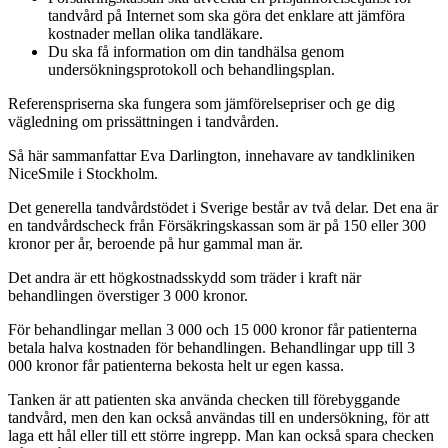
tandvård på Internet som ska göra det enklare att jämföra
kostnader mellan olika tandläkare.
Du ska få information om din tandhälsa genom
undersökningsprotokoll och behandlingsplan.
Referenspriserna ska fungera som jämförelsepriser och ge dig
vägledning om prissättningen i tandvården.
Så här sammanfattar Eva Darlington, innehavare av tandkliniken
NiceSmile i Stockholm.
Det generella tandvårdstödet i Sverige består av två delar. Det ena är
en tandvårdscheck från Försäkringskassan som är på 150 eller 300
kronor per år, beroende på hur gammal man är.
Det andra är ett högkostnadsskydd som träder i kraft när
behandlingen överstiger 3 000 kronor.
För behandlingar mellan 3 000 och 15 000 kronor får patienterna
betala halva kostnaden för behandlingen. Behandlingar upp till 3
000 kronor får patienterna bekosta helt ur egen kassa.
Tanken är att patienten ska använda checken till förebyggande
tandvård, men den kan också användas till en undersökning, för att
laga ett hål eller till ett större ingrepp. Man kan också spara checken