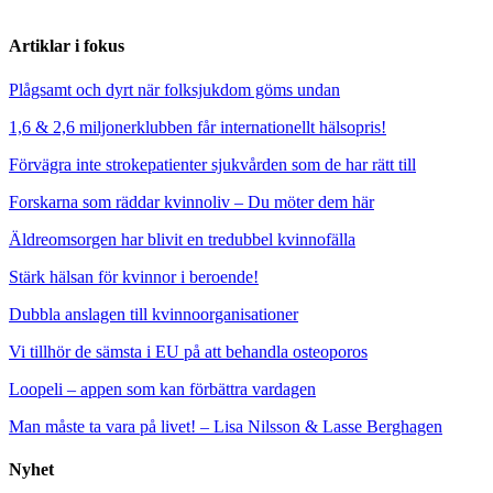
Artiklar i fokus
Plågsamt och dyrt när folksjukdom göms undan
1,6 & 2,6 miljonerklubben får internationellt hälsopris!
Förvägra inte strokepatienter sjukvården som de har rätt till
Forskarna som räddar kvinnoliv – Du möter dem här
Äldreomsorgen har blivit en tredubbel kvinnofälla
Stärk hälsan för kvinnor i beroende!
Dubbla anslagen till kvinnoorganisationer
Vi tillhör de sämsta i EU på att behandla osteoporos
Loopeli – appen som kan förbättra vardagen
Man måste ta vara på livet! – Lisa Nilsson & Lasse Berghagen
Nyhet