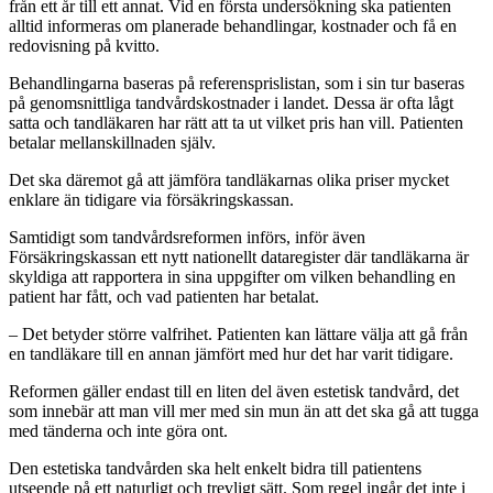
från ett år till ett annat. Vid en första undersökning ska patienten
alltid informeras om planerade behandlingar, kostnader och få en
redovisning på kvitto.
Behandlingarna baseras på referensprislistan, som i sin tur baseras
på genomsnittliga tandvårdskostnader i landet. Dessa är ofta lågt
satta och tandläkaren har rätt att ta ut vilket pris han vill. Patienten
betalar mellanskillnaden själv.
Det ska däremot gå att jämföra tandläkarnas olika priser mycket
enklare än tidigare via försäkringskassan.
Samtidigt som tandvårdsreformen införs, inför även
Försäkringskassan ett nytt nationellt dataregister där tandläkarna är
skyldiga att rapportera in sina uppgifter om vilken behandling en
patient har fått, och vad patienten har betalat.
– Det betyder större valfrihet. Patienten kan lättare välja att gå från
en tandläkare till en annan jämfört med hur det har varit tidigare.
Reformen gäller endast till en liten del även estetisk tandvård, det
som innebär att man vill mer med sin mun än att det ska gå att tugga
med tänderna och inte göra ont.
Den estetiska tandvården ska helt enkelt bidra till patientens
utseende på ett naturligt och trevligt sätt. Som regel ingår det inte i