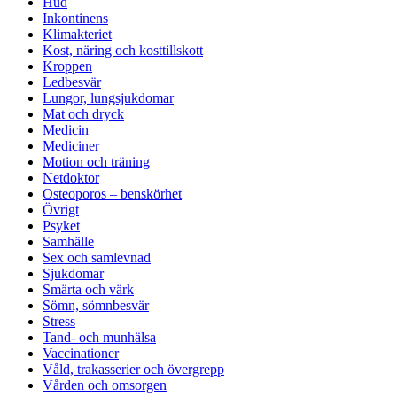
Hud
Inkontinens
Klimakteriet
Kost, näring och kosttillskott
Kroppen
Ledbesvär
Lungor, lungsjukdomar
Mat och dryck
Medicin
Mediciner
Motion och träning
Netdoktor
Osteoporos – benskörhet
Övrigt
Psyket
Samhälle
Sex och samlevnad
Sjukdomar
Smärta och värk
Sömn, sömnbesvär
Stress
Tand- och munhälsa
Vaccinationer
Våld, trakasserier och övergrepp
Vården och omsorgen