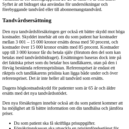
Syftet är att bidraget ska användas för undersökningar och
förebyggande tandvård eller till abonnemangstandvård.
Tandvårdsersättning
Den nya tandvårdsförsäkringen ger också ett bättre skydd mot höga
kostnader. Skyddet innebär att om du som patient har kostnader
mellan 3 001 – 15 000 kronor ersätts dessa med 50 procent, och
kostnader över 15 000 kronor ersätts med 85 procent. Kostnader
upp till 3 000 kronor får du betala själv (förutom den del som kan
betalas med tandvårdsbidraget). Ersättningen baseras dock inte på
det faktiska priset som du betalar hos tandläkaren, utan på den i
förväg bestämda referensprislistan. Referenspriset är endast ett
riktpris och tandläkarens prislista kan ligga både under och över
referenspriset. Det är inte heller all tandvård som ersätts.
Dagens högkostnadsskydd för patienter som är 65 år och äldre
ersätts med det nya tandvårdsstödet.
Den nya försäkringen innebär också att du som patient kommer att
ha möjlighet att få bättre information om din tandhälsa och jämföra
priser.
Du som patient ska få skriftliga prisuppgifter.
Försäkringskassan ska utveckla en prisjämförelsetjänst för