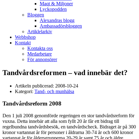
Maqt & Miljoner
Lyckopodden
Bloggen
Alexandras blogg
Ambassadörsbloggen
Artiklelarkiv
Webbshop
Kontakt
Kontakta oss
Medarbetare
För annonsörer
Tandvårdsreformen – vad innebär det?
Artikeln publicerad:
2008-10-24
Kategori:
Tand- och munhälsa
Tandvårdsreform 2008
Den 1 juli 2008 genomförde regeringen en stor tandvårdsreform för
vuxna. Detta innebär att alla som fyllt 20 år får ett bidrag till
regelbundna tandvårdsbesök, en tandvårdscheck. Bidraget är på 300
kronor vartannat år för personer i åldrarna 30-74 år och 600 kronor
vartannat år för åldersgrupperna 20-29 år samt 75 år och äldre.