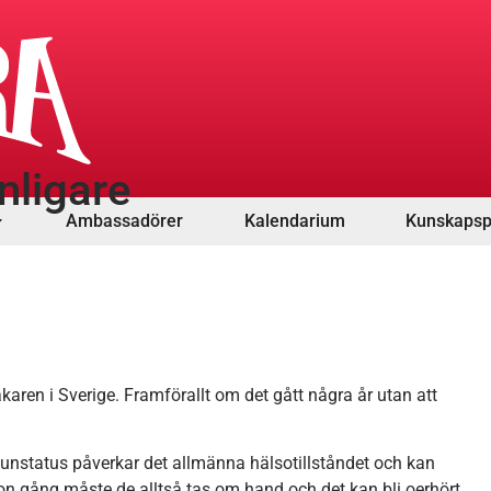
nligare
Ambassadörer
Kalendarium
Kunskapsp
dläkaren i Sverige. Framförallt om det gått några år utan att
 munstatus påverkar det allmänna hälsotillståndet och kan
gon gång måste de alltså tas om hand och det kan bli oerhört