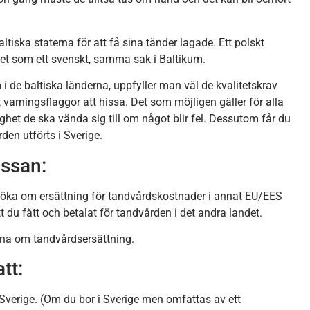
e baltiska staterna för att få sina tänder lagade. Ett polskt
et som ett svenskt, samma sak i Baltikum.
 i de baltiska länderna, uppfyller man väl de kvalitetskrav
varningsflaggor att hissa. Det som möjligen gäller för alla
ighet de ska vända sig till om något blir fel. Dessutom får du
en utförts i Sverige.
assan:
ansöka om ersättning för tandvårdskostnader i annat EU/EES
 du fått och betalat för tandvården i det andra landet.
rna om tandvårdsersättning.
tt:
 Sverige. (Om du bor i Sverige men omfattas av ett