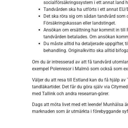
socialförsäkringssystem i ett annat land har
Tandvården ska ha utförts i ett annat EU/E
Det ska röra sig om sådan tandvård som om
Försäkringskassan eller landstinget.
Ansökan om ersättning har kommit in till 
tandvården betalades. Om ansökan kommer 
Du måste alltid ha detaljerade uppgifter, t
behandling. Originalkvitto ska alltid bifog
Om du är intresserad av att få tandvård utomlands
exempel Polenresor i Malmö som också som extr
Väljer du att resa till Estland kan du få hjälp 
tandläkartider. Det får du göra själv via Cityme
med Tallink och andra researran-görer.
Dags att möta livet med ett leende! Munhälsa är
marknaden som är utmärkta i förebyggande syf