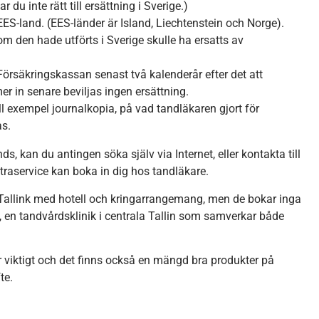
 du inte rätt till ersättning i Sverige.)
ES-land. (EES-länder är Island, Liechtenstein och Norge).
 den hade utförts i Sverige skulle ha ersatts av
Försäkringskassan senast två kalenderår efter det att
in senare beviljas ingen ersättning.
ill exempel journalkopia, på vad tandläkaren gjort för
as.
, kan du antingen söka själv via Internet, eller kontakta till
aservice kan boka in dig hos tandläkare.
av Tallink med hotell och kringarrangemang, men de bokar inga
d, en tandvårdsklinik i centrala Tallin som samverkar både
 viktigt och det finns också en mängd bra produkter på
te.