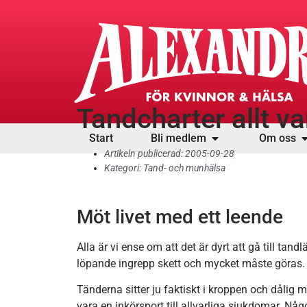
Tandcharter allt va
Start
Bli medlem
Om oss
Artikeln publicerad:
2005-09-28
Kategori:
Tand- och munhälsa
Möt livet med ett leende
Alla är vi ense om att det är dyrt att gå till tan
löpande ingrepp skett och mycket måste göras.
Tänderna sitter ju faktiskt i kroppen och dålig
vara en inkörsport till allvarliga sjukdomar. Nå