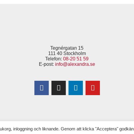
Tegnérgatan 15
111 40 Stockholm
Telefon:
08-20 51 59
E-post:
info@alexandra.se
Copyright © 2025 Alexandra
–
för Kvinnor & Hälsa
(tidigare 1,6 & 2,6 miljonerklubben)
ukorg, inloggning och liknande. Genom att klicka "Acceptera" godkän