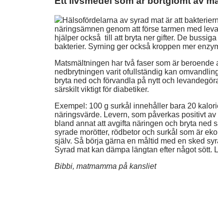
Ett livsmedel som är bortglömt av 
Hälsofördelarna av syrad mat är att bakterier
näringsämnen genom att förse tarmen med levand
hjälper också till att bryta ner gifter. De bussi
bakterier. Syrning ger också kroppen mer enzyme
Matsmältningen har två faser som är beroende
nedbrytningen varit ofullständig kan omvandlinge
bryta ned och förvandla på nytt och levandegöra
särskilt viktigt för diabetiker.
Exempel: 100 g surkål innehåller bara 20 kalorie
näringsvärde. Levern, som påverkas positivt av 
bland annat att avgifta näringen och bryta ned
syrade morötter, rödbetor och surkål som är eko
själv. Så börja gärna en måltid med en sked sy
Syrad mat kan dämpa längtan efter något sött. L
Bibbi, matmamma på kansliet