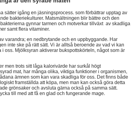
många är den syrade maten
na sätter igång en jäsningsprocess. som förbättrar upptag av
e bakteriekulturer. Matsmältningen blir bättre och den
ga bakterierna gynnar tarmen och motverkar tillväxt av skadliga
r samt flera vitaminer.
 av varandra; en nedbrytande och en uppbyggande. Har
n inte ske på rätt sätt. Vi är alltså beroende av vad vi kan
 i oss. Mjölksyran aktiverar bukspottskörteln, något som är
r men trots sitt låga kalorivärde har surkål högt
syrad mat, har många olika, viktiga funktioner i organismen,
 sådana ämnen som kan vara skadliga för oss. Det finns både
logiskt framställda att köpa, men man kan också göra detta
rade grönsaker och avsluta gärna också på samma sätt.
ycka till med att få en glad och fungerande mage.