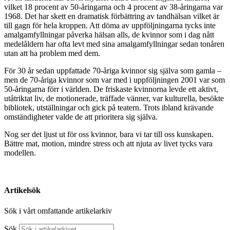
vilket 18 procent av 50-åringarna och 4 procent av 38-åringarna var
1968. Det har skett en dramatisk förbättring av tandhälsan vilket är
till gagn för hela kroppen. Att döma av uppföljningarna tycks inte
amalgamfyllningar påverka hälsan alls, de kvinnor som i dag nått
medelåldern har ofta levt med sina amalgamfyllningar sedan tonåren
utan att ha problem med dem.
För 30 år sedan uppfattade 70-åriga kvinnor sig själva som gamla –
men de 70-åriga kvinnor som var med i uppföljningen 2001 var som
50-åringarna förr i världen. De friskaste kvinnorna levde ett aktivt,
utåtriktat liv, de motionerade, träffade vänner, var kulturella, besökte
bibliotek, utställningar och gick på teatern. Trots ibland krävande
omständigheter valde de att prioritera sig själva.
Nog ser det ljust ut för oss kvinnor, bara vi tar till oss kunskapen.
Bättre mat, motion, mindre stress och att njuta av livet tycks vara
modellen.
Artikelsök
Sök i vårt omfattande artikelarkiv
Sök