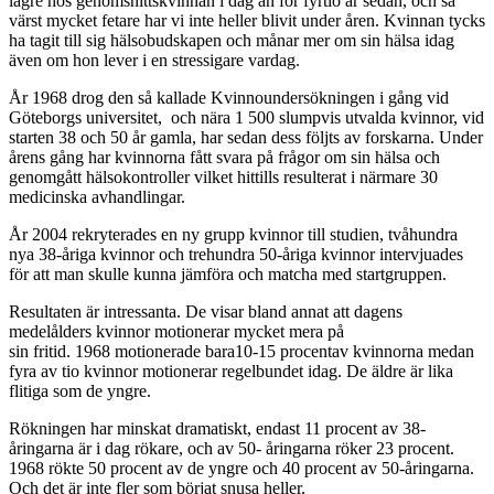
lägre hos genomsnittskvinnan i dag än för fyrtio år sedan, och så
värst mycket fetare har vi inte heller blivit under åren. Kvinnan tycks
ha tagit till sig hälsobudskapen och månar mer om sin hälsa idag
även om hon lever i en stressigare vardag.
År 1968 drog den så kallade Kvinnoundersökningen i gång vid
Göteborgs universitet, och nära 1 500 slumpvis utvalda kvinnor, vid
starten 38 och 50 år gamla, har sedan dess följts av forskarna. Under
årens gång har kvinnorna fått svara på frågor om sin hälsa och
genomgått hälsokontroller vilket hittills resulterat i närmare 30
medicinska avhandlingar.
År 2004 rekryterades en ny grupp kvinnor till studien, tvåhundra
nya 38-åriga kvinnor och trehundra 50-åriga kvinnor intervjuades
för att man skulle kunna jämföra och matcha med startgruppen.
Resultaten är intressanta. De visar bland annat att dagens
medelålders kvinnor motionerar mycket mera på
sin fritid. 1968 motionerade bara10-15 procentav kvinnorna medan
fyra av tio kvinnor motionerar regelbundet idag. De äldre är lika
flitiga som de yngre.
Rökningen har minskat dramatiskt, endast 11 procent av 38-
åringarna är i dag rökare, och av 50- åringarna röker 23 procent.
1968 rökte 50 procent av de yngre och 40 procent av 50-åringarna.
Och det är inte fler som börjat snusa heller.