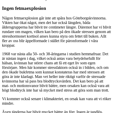
Ingen fetmaexplosion
Någon fetmaexplosion går inte att spåra hos Göteborgskvinnorna.
Vikten har ökat något, men det har också längden, båda
åldersgrupperna har blivit tre centimeter längre. Däremot har vi blivit
rundare om magen, vilken kan bero på den ökade stressen genom att
stresshormonet kortisol anses kunna styra om fettet till buken. Allt
fler av oss blir äppelformade i stället för päronformade i våra
kroppar.
1968 var nästa alla 50- och 38-åringarna i studien hemmafruar. Det
är nästan ingen i dag, vilket också antas vara betydelsefullt för
hälsan, kvinnan har större chans att få ett eget liv som egen
försörjare. Men här kommer stressfaktorn också in i bilden, och om
den ökade bukfetma som kunnat konstateras har med stressen att
göra är inte klarlagt. Man vet heller inte riktigt varför de stressade
kvinnorna har så pass bra blodtrycksvärden. Det kan bero på att
mat- och motionsvanor blivit bättre, men orsaken kan också vara att
högt blodtryck inte har så mycket med stress att göra som man trott.
Vi kommer också senare i klimakteriet, en orsak kan vara att vi röker
mindre.
Även tänderna har blivit mycket bättre än förr. Ingen är tandlös,