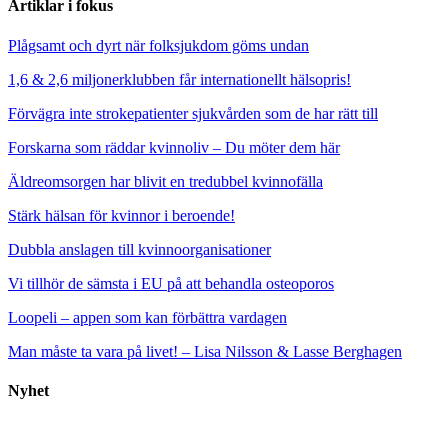
Artiklar i fokus
Plågsamt och dyrt när folksjukdom göms undan
1,6 & 2,6 miljonerklubben får internationellt hälsopris!
Förvägra inte strokepatienter sjukvården som de har rätt till
Forskarna som räddar kvinnoliv – Du möter dem här
Äldreomsorgen har blivit en tredubbel kvinnofälla
Stärk hälsan för kvinnor i beroende!
Dubbla anslagen till kvinnoorganisationer
Vi tillhör de sämsta i EU på att behandla osteoporos
Loopeli – appen som kan förbättra vardagen
Man måste ta vara på livet! – Lisa Nilsson & Lasse Berghagen
Nyhet