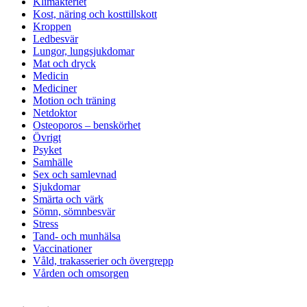
Klimakteriet
Kost, näring och kosttillskott
Kroppen
Ledbesvär
Lungor, lungsjukdomar
Mat och dryck
Medicin
Mediciner
Motion och träning
Netdoktor
Osteoporos – benskörhet
Övrigt
Psyket
Samhälle
Sex och samlevnad
Sjukdomar
Smärta och värk
Sömn, sömnbesvär
Stress
Tand- och munhälsa
Vaccinationer
Våld, trakasserier och övergrepp
Vården och omsorgen