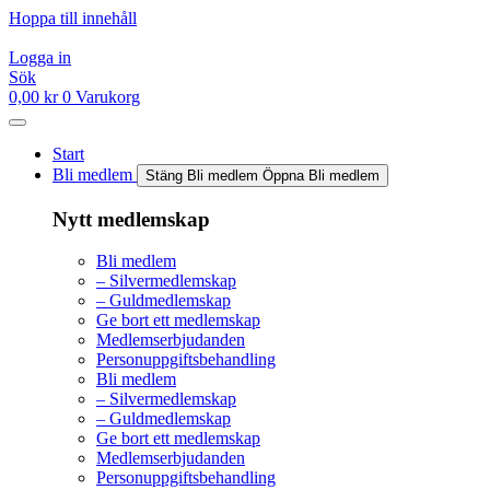
Hoppa till innehåll
Logga in
Sök
0,00
kr
0
Varukorg
Start
Bli medlem
Stäng Bli medlem
Öppna Bli medlem
Nytt medlemskap
Bli medlem
– Silvermedlemskap
– Guldmedlemskap
Ge bort ett medlemskap
Medlemserbjudanden
Personuppgiftsbehandling
Bli medlem
– Silvermedlemskap
– Guldmedlemskap
Ge bort ett medlemskap
Medlemserbjudanden
Personuppgiftsbehandling