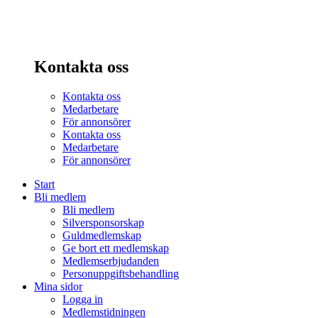
Kontakta oss
Kontakta oss
Medarbetare
För annonsörer
Kontakta oss
Medarbetare
För annonsörer
Start
Bli medlem
Bli medlem
Silversponsorskap
Guldmedlemskap
Ge bort ett medlemskap
Medlemserbjudanden
Personuppgiftsbehandling
Mina sidor
Logga in
Medlemstidningen