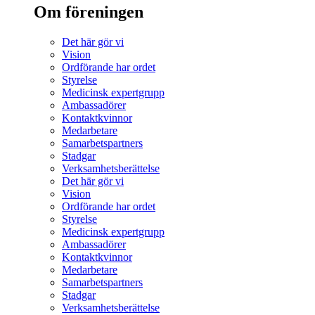
Om föreningen
Det här gör vi
Vision
Ordförande har ordet
Styrelse
Medicinsk expertgrupp
Ambassadörer
Kontaktkvinnor
Medarbetare
Samarbetspartners
Stadgar
Verksamhetsberättelse
Det här gör vi
Vision
Ordförande har ordet
Styrelse
Medicinsk expertgrupp
Ambassadörer
Kontaktkvinnor
Medarbetare
Samarbetspartners
Stadgar
Verksamhetsberättelse