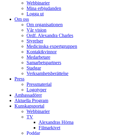
Webbinarier
Mina erbjudanden
Logga ut
Om oss
Om organisationen
Vår vision
Ordf. Alexandra Charles
Styrelser
Medicinska expertgruppen
Kontaktkvinnor
Medarbetare
Samarbetspartners
Stadgar
Verksamhetsberättelse
Press
Pressmaterial
Logotyper
Ambassadörer
Aktuella Program
Kunskapsportal
Webbinarier
TV
Alexandras Hörna
Filmarkivet
Poddar