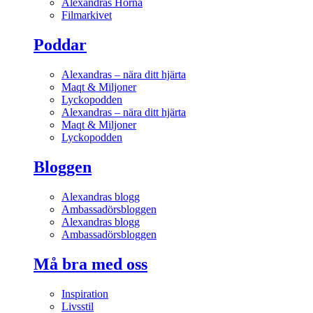
Alexandras Hörna
Filmarkivet
Poddar
Alexandras – nära ditt hjärta
Maqt & Miljoner
Lyckopodden
Alexandras – nära ditt hjärta
Maqt & Miljoner
Lyckopodden
Bloggen
Alexandras blogg
Ambassadörsbloggen
Alexandras blogg
Ambassadörsbloggen
Må bra med oss
Inspiration
Livsstil