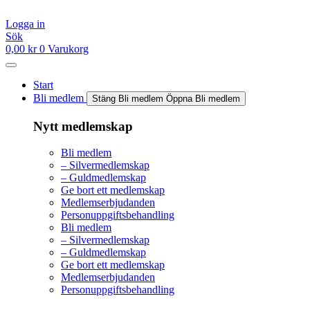
Hoppa
till
Logga in
innehåll
Sök
0,00
kr
0
Varukorg
Start
Bli medlem
Stäng Bli medlem
Öppna Bli medlem
Nytt medlemskap
Bli medlem
– Silvermedlemskap
– Guldmedlemskap
Ge bort ett medlemskap
Medlemserbjudanden
Personuppgiftsbehandling
Bli medlem
– Silvermedlemskap
– Guldmedlemskap
Ge bort ett medlemskap
Medlemserbjudanden
Personuppgiftsbehandling