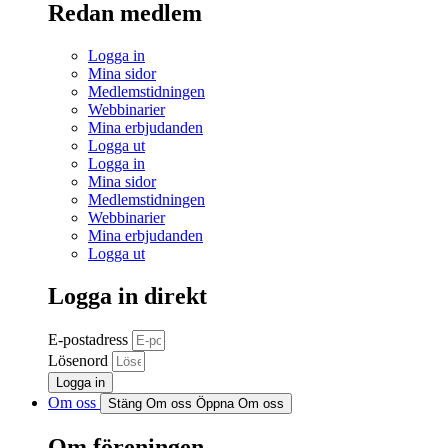
Redan medlem
Logga in
Mina sidor
Medlemstidningen
Webbinarier
Mina erbjudanden
Logga ut
Logga in
Mina sidor
Medlemstidningen
Webbinarier
Mina erbjudanden
Logga ut
Logga in direkt
E-postadress
Lösenord
Logga in
Om oss
Stäng Om oss
Öppna Om oss
Om föreningen