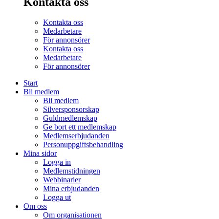
Kontakta oss
Kontakta oss
Medarbetare
För annonsörer
Kontakta oss
Medarbetare
För annonsörer
Start
Bli medlem
Bli medlem
Silversponsorskap
Guldmedlemskap
Ge bort ett medlemskap
Medlemserbjudanden
Personuppgiftsbehandling
Mina sidor
Logga in
Medlemstidningen
Webbinarier
Mina erbjudanden
Logga ut
Om oss
Om organisationen