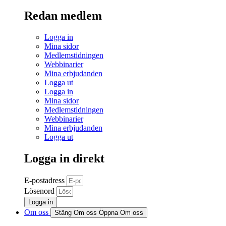
Redan medlem
Logga in
Mina sidor
Medlemstidningen
Webbinarier
Mina erbjudanden
Logga ut
Logga in
Mina sidor
Medlemstidningen
Webbinarier
Mina erbjudanden
Logga ut
Logga in direkt
E-postadress
Lösenord
Logga in
Om oss
Stäng Om oss
Öppna Om oss