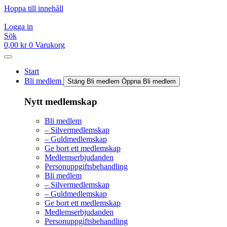
Hoppa till innehåll
Logga in
Sök
0,00
kr
0
Varukorg
Start
Bli medlem
Stäng Bli medlem
Öppna Bli medlem
Nytt medlemskap
Bli medlem
– Silvermedlemskap
– Guldmedlemskap
Ge bort ett medlemskap
Medlemserbjudanden
Personuppgiftsbehandling
Bli medlem
– Silvermedlemskap
– Guldmedlemskap
Ge bort ett medlemskap
Medlemserbjudanden
Personuppgiftsbehandling