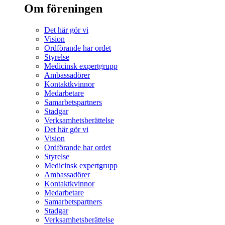
Om föreningen
Det här gör vi
Vision
Ordförande har ordet
Styrelse
Medicinsk expertgrupp
Ambassadörer
Kontaktkvinnor
Medarbetare
Samarbetspartners
Stadgar
Verksamhetsberättelse
Det här gör vi
Vision
Ordförande har ordet
Styrelse
Medicinsk expertgrupp
Ambassadörer
Kontaktkvinnor
Medarbetare
Samarbetspartners
Stadgar
Verksamhetsberättelse