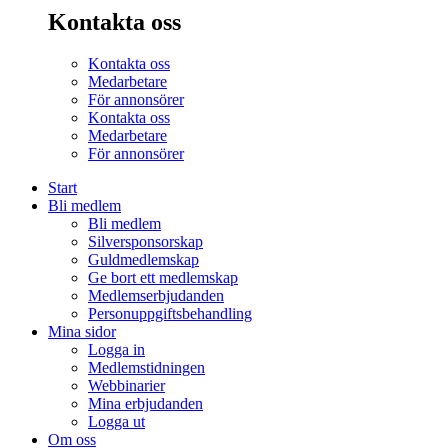
Kontakta oss
Kontakta oss
Medarbetare
För annonsörer
Kontakta oss
Medarbetare
För annonsörer
Start
Bli medlem
Bli medlem
Silversponsorskap
Guldmedlemskap
Ge bort ett medlemskap
Medlemserbjudanden
Personuppgiftsbehandling
Mina sidor
Logga in
Medlemstidningen
Webbinarier
Mina erbjudanden
Logga ut
Om oss