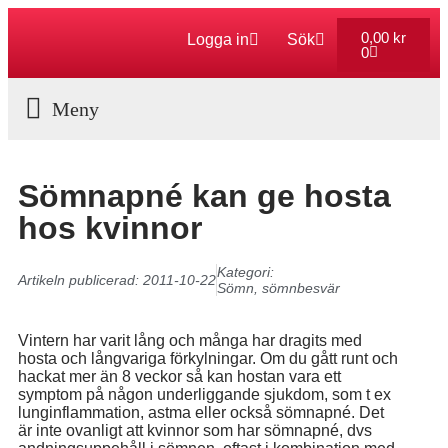
0,00
kr
Logga in
Sök
0
Aktuella Program
Sömnapné kan ge hosta
hos kvinnor
Kategori:
Artikeln publicerad:
2011-10-22
Sömn, sömnbesvär
Vintern har varit lång och många har dragits med
hosta och långvariga förkylningar. Om du gått runt och
hackat mer än 8 veckor så kan hostan vara ett
symptom på någon underliggande sjukdom, som t ex
lunginflammation, astma eller också sömnapné. Det
är inte ovanligt att kvinnor som har sömnapné, dvs