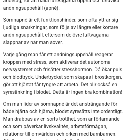
andetag, för att hålla luftvägarna öppna och undvika
andningsuppehåll (apné).
Sömnapné är ett funktionshinder, som ofta yttrar sig i
ljudliga snarkningar, som följs av längre eller kortare
andningsuppehåll, eftersom de övre luftvägarna
slappnar av när man sover.
Varje gång man får ett andningsuppehåll reagerar
kroppen med stress, som aktiverar det autonoma
nervsystemet och frisätter stresshormon. Då ökar puls
och blodtryck. Undertrycket som skapas i bröstkorgen,
gör att hjärtat får tyngre att arbeta. Det blir också en
syresänkning i blodet. Detta är ingen bra kombination!
Om man lider av sömnapné är det ansträngande för
både hjärta och hjärna, blodet syresätts inte ordentligt.
Man drabbas av en sorts trötthet, som är förlamande
och som påverkar livskvalitén, arbetsförmågan,
relationer till omvärlden och orken med barnbarnen.