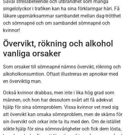
Såväl stressbeteende och utbrändhet som många
singelolyckor i trafiken kan ha sina förklaringar häri. Få
läkare uppmärksammar sambandet mellan dag-trötthet
och sömnapné och om sambandet sömnapné och
kvinnor!
Övervikt, rökning och alkohol
vanliga orsaker
Som orsaker till sömnapné nämns övervikt, rökning och
alkoholkonsumtion. Oftast illustreras en apnoiker med
en överviktig man.
Också kvinnor drabbas, men inte i lika hög grad som
männen, och hon har dessutom svårt att få adekvat
hjälp för sina sömnproblem. Vissa kvinnor vet med sig
att övervikt kan orsaka sömnproblem, men de skäms för
sin övervikt och orkar inte ta itu med den. Om de istället
sökte hjälp för sina sömnsvårigheter och fick dem lösta,