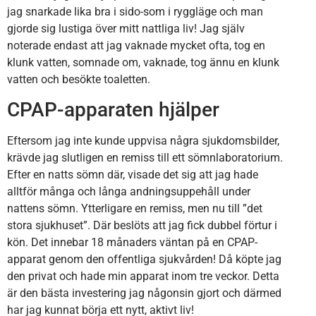
jag snarkade lika bra i sido-som i ryggläge och man
gjorde sig lustiga över mitt nattliga liv! Jag själv
noterade endast att jag vaknade mycket ofta, tog en
klunk vatten, somnade om, vaknade, tog ännu en klunk
vatten och besökte toaletten.
CPAP-apparaten hjälper
Eftersom jag inte kunde uppvisa några sjukdomsbilder,
krävde jag slutligen en remiss till ett sömnlaboratorium.
Efter en natts sömn där, visade det sig att jag hade
alltför många och långa andningsuppehåll under
nattens sömn. Ytterligare en remiss, men nu till ”det
stora sjukhuset”. Där beslöts att jag fick dubbel förtur i
kön. Det innebar 18 månaders väntan på en CPAP-
apparat genom den offentliga sjukvården! Då köpte jag
den privat och hade min apparat inom tre veckor. Detta
är den bästa investering jag någonsin gjort och därmed
har jag kunnat börja ett nytt, aktivt liv!