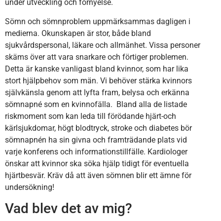
under utveckling och förnyelse.
Sömn och sömnproblem uppmärksammas dagligen i
medierna. Okunskapen är stor, både bland
sjukvårdspersonal, läkare och allmänhet. Vissa personer
skäms över att vara snarkare och förtiger problemen.
Detta är kanske vanligast bland kvinnor, som har lika
stort hjälpbehov som män. Vi behöver stärka kvinnors
självkänsla genom att lyfta fram, belysa och erkänna
sömnapné som en kvinnofälla. Bland alla de listade
riskmoment som kan leda till förödande hjärt-och
kärlsjukdomar, högt blodtryck, stroke och diabetes bör
sömnapnén ha sin givna och framträdande plats vid
varje konferens och informationstillfälle. Kardiologer
önskar att kvinnor ska söka hjälp tidigt för eventuella
hjärtbesvär. Kräv då att även sömnen blir ett ämne för
undersökning!
Vad blev det av mig?