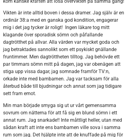
kom kanske kraften att lösa övervikten på samma gång!
Vikten är inte alltid boven i dessa dramer. Jag själv är en
ordinär 38:a med en ganska god kondition, engagerar
mig i det jag tycker är roligt! Ingen läkare tog mitt
klagande över sporadisk sömn och påfallande
dagtrötthet på allvar. Alla värden var mycket goda och
jag betraktades sannolikt som ett psykiskt gnällande
fruntimmer. Men dagtröttheten tilltog. Jag behövde ett
par timmars sömn mitt på dagen, jag var obenägen att
stiga upp vissa dagar, jag somnade framför TV:n,
orkade inte med barnbarnen. Jag var tacksam för alla
återbud både till bjudningar och annat som jag tidigare
sett fram emot.
Min man började smyga sig ut ur vårt gemensamma
sovrum om nätterna för att få sig en blund sömn i ett
annat rum. Jag snarkade!! Inte måttligt heller, utan med
sådan kraft att inte ens barnbarnen ville sova i samma
rum som jag. Det hjälpte inte att de knuffade på mig för