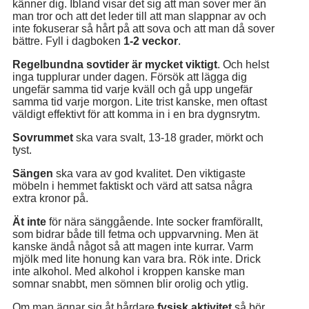
känner dig. Ibland visar det sig att man sover mer än
man tror och att det leder till att man slappnar av och
inte fokuserar så hårt på att sova och att man då sover
bättre. Fyll i dagboken
1-2 veckor
.
Regelbundna sovtider är mycket viktigt
. Och helst
inga tupplurar under dagen. Försök att lägga dig
ungefär samma tid varje kväll och gå upp ungefär
samma tid varje morgon. Lite trist kanske, men oftast
väldigt effektivt för att komma in i en bra dygnsrytm.
Sovrummet
ska vara svalt, 13-18 grader, mörkt och
tyst.
Sängen
ska vara av god kvalitet. Den viktigaste
möbeln i hemmet faktiskt och värd att satsa några
extra kronor på.
Ät inte
för nära sänggående. Inte socker framförallt,
som bidrar både till fetma och uppvarvning. Men ät
kanske ändå något så att magen inte kurrar. Varm
mjölk med lite honung kan vara bra. Rök inte. Drick
inte alkohol. Med alkohol i kroppen kanske man
somnar snabbt, men sömnen blir orolig och ytlig.
Om man ägnar sig åt hårdare
fysisk aktivitet
så bör