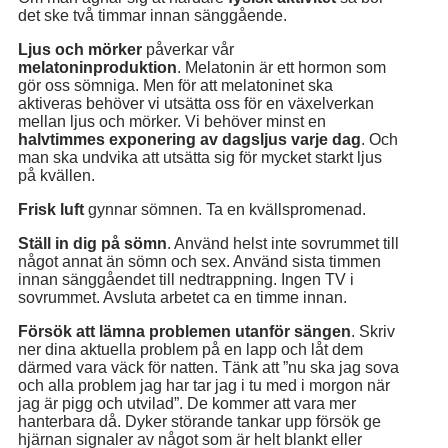
det ske två timmar innan sänggående.
Ljus och mörker
påverkar vår
melatoninproduktion
. Melatonin är ett hormon som
gör oss sömniga. Men för att melatoninet ska
aktiveras behöver vi utsätta oss för en växelverkan
mellan ljus och mörker. Vi behöver minst en
halvtimmes exponering av dagsljus varje dag
. Och
man ska undvika att utsätta sig för mycket starkt ljus
på kvällen.
Frisk luft
gynnar sömnen. Ta en kvällspromenad.
Ställ in dig på sömn
. Använd helst inte sovrummet till
något annat än sömn och sex. Använd sista timmen
innan sänggåendet till nedtrappning. Ingen TV i
sovrummet. Avsluta arbetet ca en timme innan.
Försök att lämna problemen utanför sängen
. Skriv
ner dina aktuella problem på en lapp och låt dem
därmed vara väck för natten. Tänk att ”nu ska jag sova
och alla problem jag har tar jag i tu med i morgon när
jag är pigg och utvilad”. De kommer att vara mer
hanterbara då. Dyker störande tankar upp försök ge
hjärnan signaler av något som är helt blankt eller