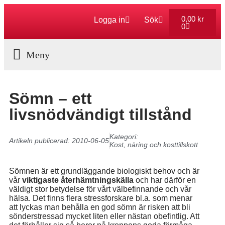
0,00
kr
Logga in
Sök
0
Aktuella Program
Sömn – ett
livsnödvändigt tillstånd
Kategori:
Artikeln publicerad:
2010-06-05
Kost, näring och kosttillskott
Sömnen är ett grundläggande biologiskt behov och är
vår
viktigaste återhämtningskälla
och har därför en
väldigt stor betydelse för vårt välbefinnande och vår
hälsa. Det finns flera stressforskare bl.a. som menar
att lyckas man behålla en god sömn är risken att bli
sönderstressad mycket liten eller nästan obefintlig. Att