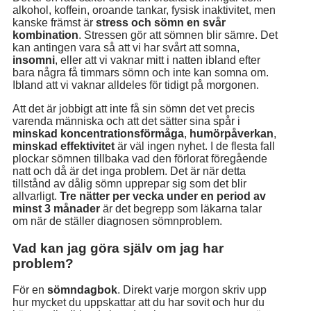
alkohol, koffein, oroande tankar, fysisk inaktivitet, men
kanske främst är
stress och sömn en svår
kombination
. Stressen gör att sömnen blir sämre. Det
kan antingen vara så att vi har svårt att somna,
insomni
, eller att vi vaknar mitt i natten ibland efter
bara några få timmars sömn och inte kan somna om.
Ibland att vi vaknar alldeles för tidigt på morgonen.
Att det är jobbigt att inte få sin sömn det vet precis
varenda människa och att det sätter sina spår i
minskad koncentrationsförmåga
,
humörpåverkan
,
minskad effektivitet
är väl ingen nyhet. I de flesta fall
plockar sömnen tillbaka vad den förlorat föregående
natt och då är det inga problem. Det är när detta
tillstånd av dålig sömn upprepar sig som det blir
allvarligt.
Tre nätter per vecka under en period av
minst 3 månader
är det begrepp som läkarna talar
om när de ställer diagnosen sömnproblem.
Vad kan jag göra själv om jag har
problem?
För en
sömndagbok
. Direkt varje morgon skriv upp
hur mycket du uppskattar att du har sovit och hur du