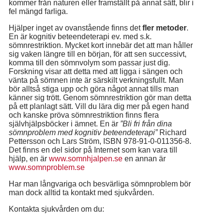
kommer från naturen eller framställt på annat sätt, blir i
fel mängd farliga.
Hjälper inget av ovanstående finns det
fler metoder
.
En är kognitiv beteendeterapi ev. med s.k.
sömnrestriktion. Mycket kort innebär det att man håller
sig vaken längre till en början, för att sen successivt,
komma till den sömnvolym som passar just dig.
Forskning visar att detta med att ligga i sängen och
vänta på sömnen inte är särskilt verkningsfullt. Man
bör alltså stiga upp och göra något annat tills man
känner sig trött. Genom sömnrestriktion gör man detta
på ett planlagt sätt. Vill du lära dig mer på egen hand
och kanske pröva sömnrestriktion finns flera
självhjälpsböcker i ämnet. En är
”Bli fri från dina
sömnproblem med kognitiv beteendeterapi”
Richard
Pettersson och Lars Ström, ISBN 978-91-0-011356-8.
Det finns en del sidor på Internet som kan vara till
hjälp, en är
www.somnhjalpen.se
en annan är
www.somnproblem.se
Har man långvariga och besvärliga sömnproblem bör
man dock alltid ta kontakt med sjukvården.
Kontakta sjukvården om du: