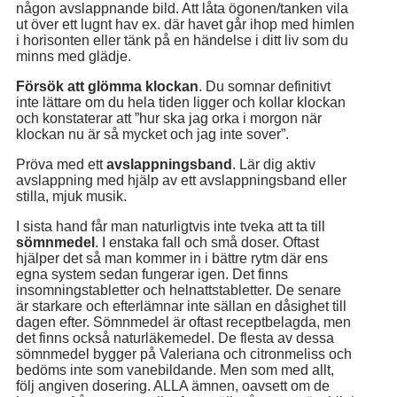
någon avslappnande bild. Att låta ögonen/tanken vila
ut över ett lugnt hav ex. där havet går ihop med himlen
i horisonten eller tänk på en händelse i ditt liv som du
minns med glädje.
Försök att glömma klockan
. Du somnar definitivt
inte lättare om du hela tiden ligger och kollar klockan
och konstaterar att ”hur ska jag orka i morgon när
klockan nu är så mycket och jag inte sover”.
Pröva med ett
avslappningsband
. Lär dig aktiv
avslappning med hjälp av ett avslappningsband eller
stilla, mjuk musik.
I sista hand får man naturligtvis inte tveka att ta till
sömnmedel
. I enstaka fall och små doser. Oftast
hjälper det så man kommer in i bättre rytm där ens
egna system sedan fungerar igen. Det finns
insomningstabletter och helnattstabletter. De senare
är starkare och efterlämnar inte sällan en dåsighet till
dagen efter. Sömnmedel är oftast receptbelagda, men
det finns också naturläkemedel. De flesta av dessa
sömnmedel bygger på Valeriana och citronmeliss och
bedöms inte som vanebildande. Men som med allt,
följ angiven dosering. ALLA ämnen, oavsett om de