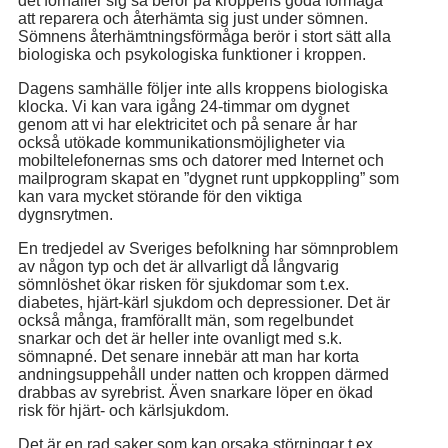
det förhåller sig så beror på kroppens goda förmåga
att reparera och återhämta sig just under sömnen.
Sömnens återhämtningsförmåga berör i stort sätt alla
biologiska och psykologiska funktioner i kroppen.
Dagens samhälle följer inte alls kroppens biologiska
klocka. Vi kan vara igång 24-timmar om dygnet
genom att vi har elektricitet och på senare år har
också utökade kommunikationsmöjligheter via
mobiltelefonernas sms och datorer med Internet och
mailprogram skapat en ”dygnet runt uppkoppling” som
kan vara mycket störande för den viktiga
dygnsrytmen.
En tredjedel av Sveriges befolkning har sömnproblem
av någon typ och det är allvarligt då långvarig
sömnlöshet ökar risken för sjukdomar som t.ex.
diabetes, hjärt-kärl sjukdom och depressioner. Det är
också många, framförallt män, som regelbundet
snarkar och det är heller inte ovanligt med s.k.
sömnapné. Det senare innebär att man har korta
andningsuppehåll under natten och kroppen därmed
drabbas av syrebrist. Även snarkare löper en ökad
risk för hjärt- och kärlsjukdom.
Det är en rad saker som kan orsaka störningar t.ex.