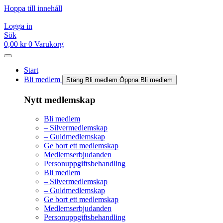
Hoppa till innehåll
Logga in
Sök
0,00
kr
0
Varukorg
Start
Bli medlem
Stäng Bli medlem
Öppna Bli medlem
Nytt medlemskap
Bli medlem
– Silvermedlemskap
– Guldmedlemskap
Ge bort ett medlemskap
Medlemserbjudanden
Personuppgiftsbehandling
Bli medlem
– Silvermedlemskap
– Guldmedlemskap
Ge bort ett medlemskap
Medlemserbjudanden
Personuppgiftsbehandling