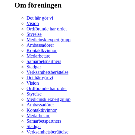
Om föreningen
Det här gör vi
Vision
Ordförande har ordet
Styrelse
Medicinsk expertgrupp
Ambassadörer
Kontaktkvinnor
Medarbetare
Samarbetspartners
Stadgar
Verksamhetsberättelse
Det här gör vi
Vision
Ordförande har ordet
Styrelse
Medicinsk expertgrupp
Ambassadörer
Kontaktkvinnor
Medarbetare
Samarbetspartners
Stadgar
Verksamhetsberättelse