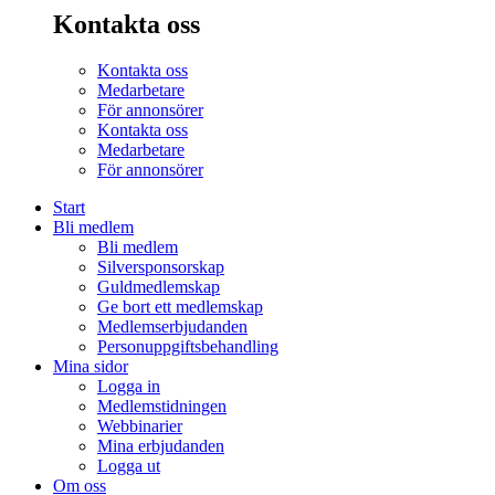
Kontakta oss
Kontakta oss
Medarbetare
För annonsörer
Kontakta oss
Medarbetare
För annonsörer
Start
Bli medlem
Bli medlem
Silversponsorskap
Guldmedlemskap
Ge bort ett medlemskap
Medlemserbjudanden
Personuppgiftsbehandling
Mina sidor
Logga in
Medlemstidningen
Webbinarier
Mina erbjudanden
Logga ut
Om oss