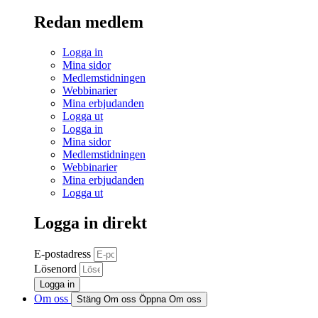
Redan medlem
Logga in
Mina sidor
Medlemstidningen
Webbinarier
Mina erbjudanden
Logga ut
Logga in
Mina sidor
Medlemstidningen
Webbinarier
Mina erbjudanden
Logga ut
Logga in direkt
E-postadress
Lösenord
Logga in
Om oss
Stäng Om oss
Öppna Om oss