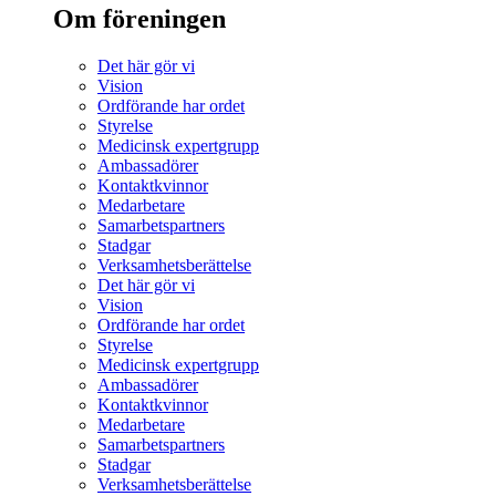
Om föreningen
Det här gör vi
Vision
Ordförande har ordet
Styrelse
Medicinsk expertgrupp
Ambassadörer
Kontaktkvinnor
Medarbetare
Samarbetspartners
Stadgar
Verksamhetsberättelse
Det här gör vi
Vision
Ordförande har ordet
Styrelse
Medicinsk expertgrupp
Ambassadörer
Kontaktkvinnor
Medarbetare
Samarbetspartners
Stadgar
Verksamhetsberättelse