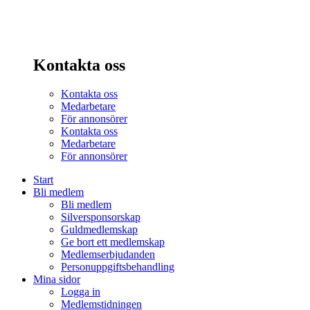
Kontakta oss
Kontakta oss
Medarbetare
För annonsörer
Kontakta oss
Medarbetare
För annonsörer
Start
Bli medlem
Bli medlem
Silversponsorskap
Guldmedlemskap
Ge bort ett medlemskap
Medlemserbjudanden
Personuppgiftsbehandling
Mina sidor
Logga in
Medlemstidningen