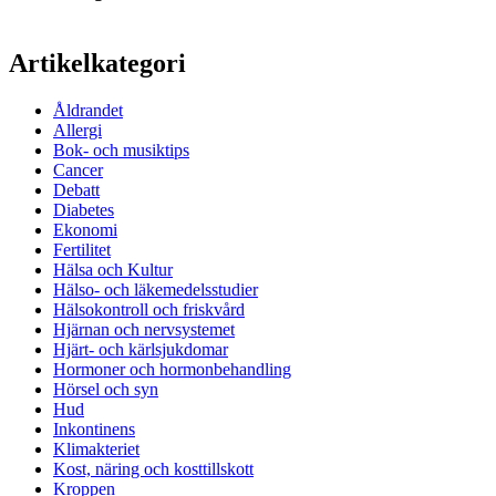
Artikelkategori
Åldrandet
Allergi
Bok- och musiktips
Cancer
Debatt
Diabetes
Ekonomi
Fertilitet
Hälsa och Kultur
Hälso- och läkemedelsstudier
Hälsokontroll och friskvård
Hjärnan och nervsystemet
Hjärt- och kärlsjukdomar
Hormoner och hormonbehandling
Hörsel och syn
Hud
Inkontinens
Klimakteriet
Kost, näring och kosttillskott
Kroppen