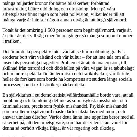
många miljarder kronor för bättre bilsäkerhet, förbättrad
infrastruktur, bättre utbildning och utrustning. Men på våra
arbetsplatser finns ingen som helst nollvision, vilket leder till att
många varje år inte ser någon annan utväg än att begå självmord.
Totalt är det omkring 1 500 personer som begår självmord, varje år,
år efter år, det vill säga mer än tre gånger så många som omkommer
i trafiken.
Det är ur detta perspektiv inte svårt att se hur mobbning gradvis
eroderar bort vårt välstånd och vår kultur – för att inte tala om alla
tusentals personliga tragedier. Problemet är att denna erosion, till
skillnad från terrordåd och dödsfallen på våra vägar, är så tabubelagt
och mindre spektakulärt än terrorism och trafikolyckor, varför inte
heller de forskare som borde ha kompetens att studera långa sociala
processer, som t.ex.historiker, märker detta.
En självklarhet i ett demokratiskt välfärdssamhälle borde vara, att all
mobbning och kränkning definieras som psykisk misshandel och
kriminaliseras, precis som fysisk misshandel. Psykisk misshandel
som resulterar i självmord måste därför likställas med mord, och
ansvar utmätas därefter. Varför detta ännu inte uppnåtts beror med all
säkerhet på, att den arbetsgivare, som har det yttersta ansvaret för
denna så oerhört viktiga fråga, är vår regering och riksdag.