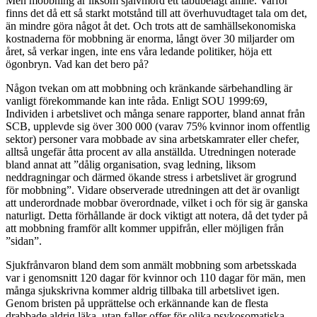
Men mobbning är liksom självmord ett tabubelagt ämne. Varför
finns det då ett så starkt motstånd till att överhuvudtaget tala om det,
än mindre göra något åt det. Och trots att de samhällsekonomiska
kostnaderna för mobbning är enorma, långt över 30 miljarder om
året, så verkar ingen, inte ens våra ledande politiker, höja ett
ögonbryn. Vad kan det bero på?
Någon tvekan om att mobbning och kränkande särbehandling är
vanligt förekommande kan inte råda. Enligt SOU 1999:69,
Individen i arbetslivet och många senare rapporter, bland annat från
SCB, upplevde sig över 300 000 (varav 75% kvinnor inom offentlig
sektor) personer vara mobbade av sina arbetskamrater eller chefer,
alltså ungefär åtta procent av alla anställda. Utredningen noterade
bland annat att ”dålig organisation, svag ledning, liksom
neddragningar och därmed ökande stress i arbetslivet är grogrund
för mobbning”. Vidare observerade utredningen att det är ovanligt
att underordnade mobbar överordnade, vilket i och för sig är ganska
naturligt. Detta förhållande är dock viktigt att notera, då det tyder på
att mobbning framför allt kommer uppifrån, eller möjligen från
”sidan”.
Sjukfrånvaron bland dem som anmält mobbning som arbetsskada
var i genomsnitt 120 dagar för kvinnor och 110 dagar för män, men
många sjukskrivna kommer aldrig tillbaka till arbetslivet igen.
Genom bristen på upprättelse och erkännande kan de flesta
drabbade aldrig läka, utan faller offer för olika psykosomatiska