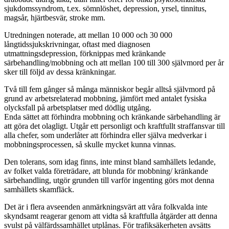
sjukdomssyndrom, t.ex. sömnlöshet, depression, yrsel, tinnitus,
magsår, hjärtbesvär, stroke mm.
Utredningen noterade, att mellan 10 000 och 30 000
långtidssjukskrivningar, oftast med diagnosen
utmattningsdepression, förknippas med kränkande
särbehandling/mobbning och att mellan 100 till 300 självmord per år
sker till följd av dessa kränkningar.
Två till fem gånger så många människor begår alltså självmord på
grund av arbetsrelaterad mobbning, jämfört med antalet fysiska
olycksfall på arbetsplatser med dödlig utgång.
Enda sättet att förhindra mobbning och kränkande särbehandling är
att göra det olagligt. Utgår ett personligt och kraftfullt straffansvar till
alla chefer, som underlåter att förhindra eller själva medverkar i
mobbningsprocessen, så skulle mycket kunna vinnas.
Den tolerans, som idag finns, inte minst bland samhällets ledande,
av folket valda företrädare, att blunda för mobbning/ kränkande
särbehandling, utgör grunden till varför ingenting görs mot denna
samhällets skamfläck.
Det är i flera avseenden anmärkningsvärt att våra folkvalda inte
skyndsamt reagerar genom att vidta så kraftfulla åtgärder att denna
svulst på välfärdssamhället utplånas. För trafiksäkerheten avsätts