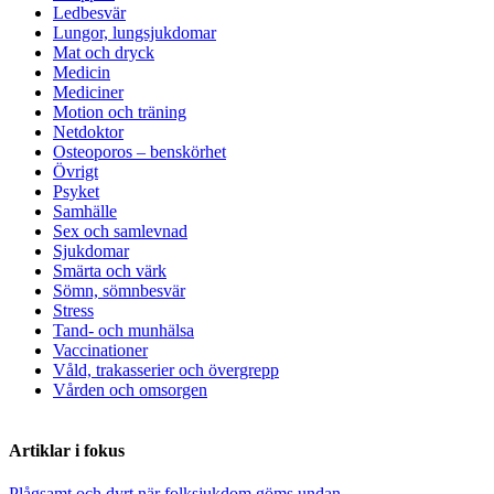
Ledbesvär
Lungor, lungsjukdomar
Mat och dryck
Medicin
Mediciner
Motion och träning
Netdoktor
Osteoporos – benskörhet
Övrigt
Psyket
Samhälle
Sex och samlevnad
Sjukdomar
Smärta och värk
Sömn, sömnbesvär
Stress
Tand- och munhälsa
Vaccinationer
Våld, trakasserier och övergrepp
Vården och omsorgen
Artiklar i fokus
Plågsamt och dyrt när folksjukdom göms undan