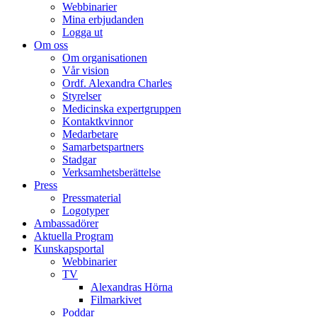
Webbinarier
Mina erbjudanden
Logga ut
Om oss
Om organisationen
Vår vision
Ordf. Alexandra Charles
Styrelser
Medicinska expertgruppen
Kontaktkvinnor
Medarbetare
Samarbetspartners
Stadgar
Verksamhetsberättelse
Press
Pressmaterial
Logotyper
Ambassadörer
Aktuella Program
Kunskapsportal
Webbinarier
TV
Alexandras Hörna
Filmarkivet
Poddar