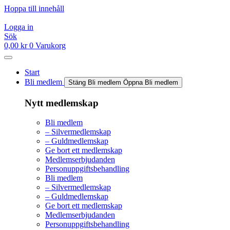
Hoppa till innehåll
Logga in
Sök
0,00
kr
0
Varukorg
Start
Bli medlem
Stäng Bli medlem
Öppna Bli medlem
Nytt medlemskap
Bli medlem
– Silvermedlemskap
– Guldmedlemskap
Ge bort ett medlemskap
Medlemserbjudanden
Personuppgiftsbehandling
Bli medlem
– Silvermedlemskap
– Guldmedlemskap
Ge bort ett medlemskap
Medlemserbjudanden
Personuppgiftsbehandling