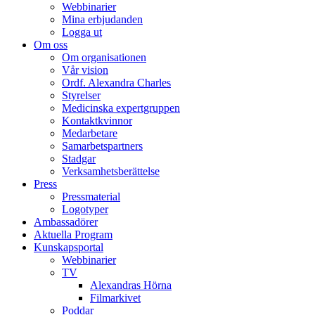
Webbinarier
Mina erbjudanden
Logga ut
Om oss
Om organisationen
Vår vision
Ordf. Alexandra Charles
Styrelser
Medicinska expertgruppen
Kontaktkvinnor
Medarbetare
Samarbetspartners
Stadgar
Verksamhetsberättelse
Press
Pressmaterial
Logotyper
Ambassadörer
Aktuella Program
Kunskapsportal
Webbinarier
TV
Alexandras Hörna
Filmarkivet
Poddar