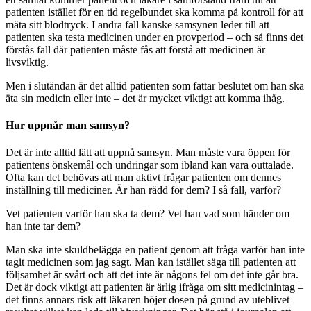
patienten istället för en tid regelbundet ska komma på kontroll för att
mäta sitt blodtryck. I andra fall kanske samsynen leder till att
patienten ska testa medicinen under en provperiod – och så finns det
förstås fall där patienten måste fås att förstå att medicinen är
livsviktig.
Men i slutändan är det alltid patienten som fattar beslutet om han ska
äta sin medicin eller inte – det är mycket viktigt att komma ihåg.
Hur uppnår man samsyn?
Det är inte alltid lätt att uppnå samsyn. Man måste vara öppen för
patientens önskemål och undringar som ibland kan vara outtalade.
Ofta kan det behövas att man aktivt frågar patienten om dennes
inställning till mediciner. Är han rädd för dem? I så fall, varför?
Vet patienten varför han ska ta dem? Vet han vad som händer om
han inte tar dem?
Man ska inte skuldbelägga en patient genom att fråga varför han inte
tagit medicinen som jag sagt. Man kan istället säga till patienten att
följsamhet är svårt och att det inte är någons fel om det inte går bra.
Det är dock viktigt att patienten är ärlig ifråga om sitt medicinintag –
det finns annars risk att läkaren höjer dosen på grund av uteblivet