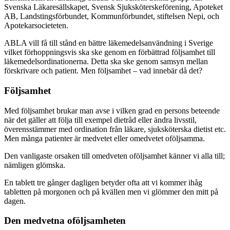
Svenska Läkaresällskapet, Svensk Sjuksköterskeförening, Apoteket
AB, Landstingsförbundet, Kommunförbundet, stiftelsen Nepi, och
Apotekarsocieteten.
ABLA vill få till stånd en bättre läkemedelsanvändning i Sverige
vilket förhoppningsvis ska ske genom en förbättrad följsamhet till
läkemedelsordinationerna. Detta ska ske genom samsyn mellan
förskrivare och patient. Men följsamhet – vad innebär då det?
Följsamhet
Med följsamhet brukar man avse i vilken grad en persons beteende
när det gäller att följa till exempel dietråd eller ändra livsstil,
överensstämmer med ordination från läkare, sjuksköterska dietist etc.
Men många patienter är medvetet eller omedvetet oföljsamma.
Den vanligaste orsaken till omedveten oföljsamhet känner vi alla till;
nämligen glömska.
En tablett tre gånger dagligen betyder ofta att vi kommer ihåg
tabletten på morgonen och på kvällen men vi glömmer den mitt på
dagen.
Den medvetna oföljsamheten