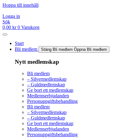
Hoppa till innehåll
Logga in
Sök
0,00
kr
0
Varukorg
Start
Bli medlem
Stäng Bli medlem
Öppna Bli medlem
Nytt medlemskap
Bli medlem
– Silvermedlemskap
– Guldmedlemskap
Ge bort ett medlemskap
Medlemserbjudanden
Personuppgiftsbehandling
Bli medlem
– Silvermedlemskap
– Guldmedlemskap
Ge bort ett medlemskap
Medlemserbjudanden
Personuppgiftsbehandling