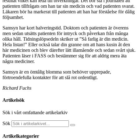
resultat vilket kan leda till biverkningar. Det bör stå i journalen att
patienten tillfrågats om han tar sin medicin och vad patienten svarat.
Läkaren bör ha markerat till patienten att han har förståelse för dålig
följsamhet.
Samsyn har kort halveringstid. Doktorn och patienten är överens
men sedan utsätts patienten för intryck och påverkan från många
olika håll. Tidningslöpsedeln skriker ut ”Så farlig är din medicin.
Hela listan!” Eller också talar din granne om att hans kusin åt den
här medicinen och blev därefter lätt illamående och sedan svårt sjuk.
Patienten läser i FASS och bestämmer sig för att aldrig mera äta
några mediciner.
Samsyn är en ömtålig blomma som behöver upprepade,
förtroendefulla kontakter för att slå rot ordentligt.
Richard Fuchs
Artikelsök
Sök i vårt omfattande artikelarkiv
Sök
Artikelkategorier