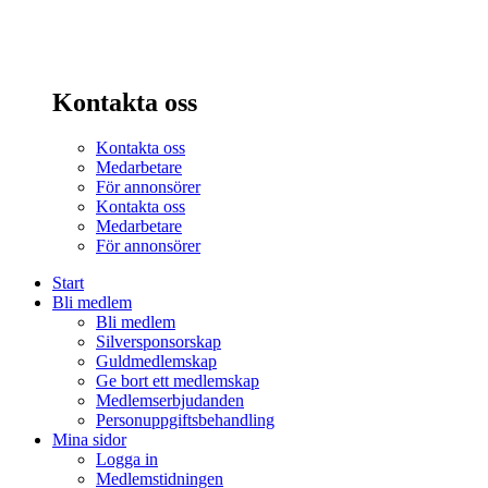
Kontakta oss
Kontakta oss
Medarbetare
För annonsörer
Kontakta oss
Medarbetare
För annonsörer
Start
Bli medlem
Bli medlem
Silversponsorskap
Guldmedlemskap
Ge bort ett medlemskap
Medlemserbjudanden
Personuppgiftsbehandling
Mina sidor
Logga in
Medlemstidningen