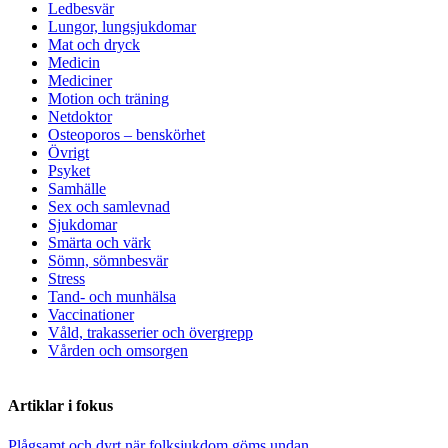
Ledbesvär
Lungor, lungsjukdomar
Mat och dryck
Medicin
Mediciner
Motion och träning
Netdoktor
Osteoporos – benskörhet
Övrigt
Psyket
Samhälle
Sex och samlevnad
Sjukdomar
Smärta och värk
Sömn, sömnbesvär
Stress
Tand- och munhälsa
Vaccinationer
Våld, trakasserier och övergrepp
Vården och omsorgen
Artiklar i fokus
Plågsamt och dyrt när folksjukdom göms undan