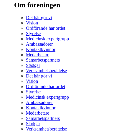
Om föreningen
Det här gör vi
Vision
Ordförande har ordet
Styrelse
Medicinsk expertgrupp
Ambassadörer
Kontaktkvinnor
Medarbetare
Samarbetspartners
Stadgar
Verksamhetsberättelse
Det här gör vi
Vision
Ordförande har ordet
Styrelse
Medicinsk expertgrupp
Ambassadörer
Kontaktkvinnor
Medarbetare
Samarbetspartners
Stadgar
Verksamhetsberättelse