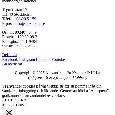
kvinnoorganisationer.
Tegnérgatan 15
111 40 Stockholm
Telefon:
08-20 51 59
E-post:
info@alexandra.se
Org.nr: 802407-8779
Postgiro: 120 89 08-2
Bankgiro: 5591-9484
Swish: 123 338 4989
Dela sida
Facebook
Instagram
Linkedin
Youtube
Bli medlem!
Copyright © 2025 Alexandra
–
för Kvinnor & Hälsa
(tidigare 1,6 & 2,6 miljonerklubben)
Vi använder cookies på vår webbplats för att komma ihåg din
varukorg, inloggning och liknande. Genom att klicka "Acceptera"
godkänner du användandet av cookies.
ACCEPTERA
Manage consent