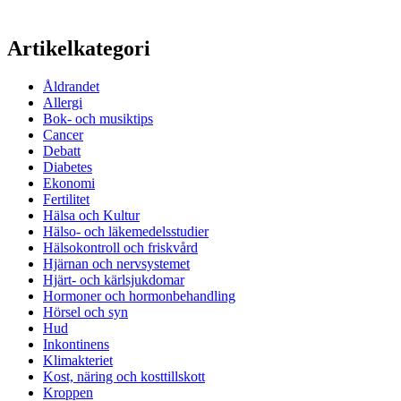
Artikelkategori
Åldrandet
Allergi
Bok- och musiktips
Cancer
Debatt
Diabetes
Ekonomi
Fertilitet
Hälsa och Kultur
Hälso- och läkemedelsstudier
Hälsokontroll och friskvård
Hjärnan och nervsystemet
Hjärt- och kärlsjukdomar
Hormoner och hormonbehandling
Hörsel och syn
Hud
Inkontinens
Klimakteriet
Kost, näring och kosttillskott
Kroppen