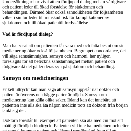
Undersökningar har visat att en fördjupad dialog mellan vårdgivare
och patient leder till ökad förståelse för sjukdomen och
behandlingen. Därmed ökar också sannolikheten för följsamheten
vilket i sin tur leder till minskad risk för komplikationer av
sjukdomen och till ökad patienttillfredsställelse.
Vad är fördjupad dialog?
Man har visat att om patienten får vara med och fatta beslut om sin
medicinering ökar också följsamheten. Begreppet concordance, det
vill säga samstämmighet, samsyn och harmoni, har nyligen
föreslagits för att beteckna samstämmighet mellan patient och
rådgivare då det gäller deras syn på sjukdom och behandling.
Samsyn om medicineringen
Enkelt uttryckt kan man säga att samsyn uppstår när doktor och
patient är överens och bägge parter är nöjda. Samsyn om
medicinering kan gälla olika saker. Ibland kan det innebära att
patienten inte alls ska äta någon medicin trots att doktorn från början
tänkt sig det.
Doktorn föreslår till exempel att patienten ska äta medicin mot sitt
måttligt förhöjda blodtryck. Patienten vill inte ha medicinen och efter
ett samtal kommer patient och läkare i samförstånd fram till att