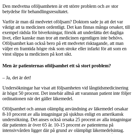
Den medvetna oföljsamheten är ett större problem och av stor
betydelse för behandlingsresultatet.
Varför är man då medvetet oföljsam? Doktorn sade ju att det var
viktigt att ta medicinen ordentligt. Det kan finnas många orsaker, till
exempel rädsla för biverkningar, försök att underlätta det dagliga
livet, eller kanske man tror att medicinen egentligen inte behövs.
Oföljsamhet kan också bero på ett medvetet risktagande, att man
väljer en framtida högre risk som stroke eller infarkt för att som en
vinst slippa ta medicinen på kort sikt.
Men är patienternas oföljsamhet ett så stort problem?
– Ja, det är det!
Undersökningar har visat att följsamheten vid långtidsmedicinering
är högst 50 procent. Det innebär alltså att varannan patient inte följer
ordinationen när det gäller läkemedel.
Oföljsamhet och annan olämplig användning av läkemedel orsakar
8-10 procent av alla intagningar på sjukhus enligt en amerikansk
undersökning. Det anses också orsaka 25 procent av alla intagningar
där patienten är över 65 år. 10-15 procent av patienterna på
intensivvården ligger där på grund av olämpligt läkemedelsintag.