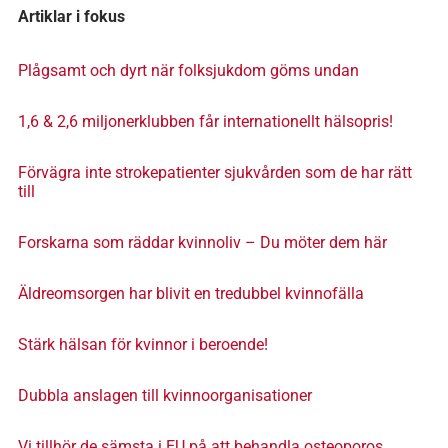
Artiklar i fokus
Plågsamt och dyrt när folksjukdom göms undan
1,6 & 2,6 miljonerklubben får internationellt hälsopris!
Förvägra inte strokepatienter sjukvården som de har rätt
till
Forskarna som räddar kvinnoliv – Du möter dem här
Äldreomsorgen har blivit en tredubbel kvinnofälla
Stärk hälsan för kvinnor i beroende!
Dubbla anslagen till kvinnoorganisationer
Vi tillhör de sämsta i EU på att behandla osteoporos