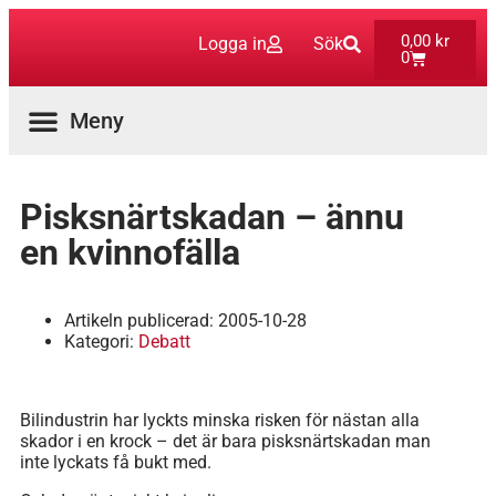
0,00
kr
Logga in
Sök
0
Pisksnärtskadan – ännu
en kvinnofälla
Artikeln publicerad:
2005-10-28
Kategori:
Debatt
Bilindustrin har lyckts minska risken för nästan alla
skador i en krock – det är bara pisksnärtskadan man
inte lyckats få bukt med.