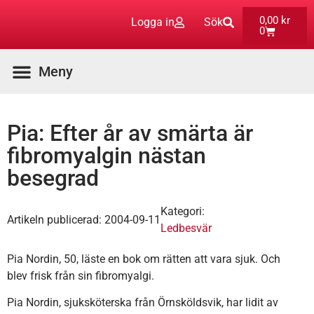
0,00
kr
Logga in
Sök
0
Aktuella Program
Pia: Efter år av smärta är
fibromyalgin nästan
besegrad
Kategori:
Artikeln publicerad:
2004-09-11
Ledbesvär
Pia Nordin, 50, läste en bok om rätten att vara sjuk. Och
blev frisk från sin fibromyalgi.
Pia Nordin, sjuksköterska från Örnsköldsvik, har lidit av