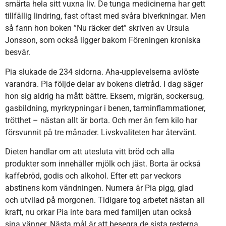
smärta hela sitt vuxna liv. De tunga medicinerna har gett
tillfällig lindring, fast oftast med svåra biverkningar. Men
så fann hon boken ”Nu räcker det” skriven av Ursula
Jonsson, som också ligger bakom Föreningen kroniska
besvär.
Pia slukade de 234 sidorna. Aha-upplevelserna avlöste
varandra. Pia följde delar av bokens dietråd. I dag säger
hon sig aldrig ha mått bättre. Eksem, migrän, sockersug,
gasbildning, myrkrypningar i benen, tarminflammationer,
trötthet – nästan allt är borta. Och mer än fem kilo har
försvunnit på tre månader. Livskvaliteten har återvänt.
Dieten handlar om att utesluta vitt bröd och alla
produkter som innehåller mjölk och jäst. Borta är också
kaffebröd, godis och alkohol. Efter ett par veckors
abstinens kom vändningen. Numera är Pia pigg, glad
och utvilad på morgonen. Tidigare tog arbetet nästan all
kraft, nu orkar Pia inte bara med familjen utan också
sina vänner. Nästa mål är att besegra de sista resterna