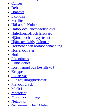
Cancer
Debatt
Diabetes
Ekonomi
Fertilitet
Hälsa och Kultur
Hälso- och läkemedelsstudier
Hälsokontroll och friskvård
Hjärnan och nervsystemet
Hjärt- och kärlsjukdomar
Hormoner och hormonbehandling
Hörsel och syn
Hud
Inkontinens
Klimakteriet
Kost, näring och kosttillskott
Kroppen
Ledbesvär
Lungor, lungsjukdomar
Mat och dryck
Medicin
Mediciner
Motion och träning
Netdoktor
Osteoporos – benskörhet