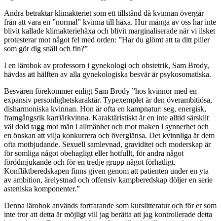
Andra betraktar klimakteriet som ett tillstånd då kvinnan övergår
från att vara en ”normal” kvinna till häxa. Hur många av oss har inte
blivit kallade klimakteriehäxa och blivit marginaliserade när vi ilsket
protesterar mot något fel med orden: ”Har du glömt att ta ditt piller
som gör dig snäll och fin?”
I en lärobok av professorn i gynekologi och obstetrik, Sam Brody,
hävdas att hälften av alla gynekologiska besvär är psykosomatiska.
Besvären förekommer enligt Sam Brody ”hos kvinnor med en
expansiv personlighetskaraktär. Typexemplet är den överambitiösa,
disharmoniska kvinnan. Hon är ofta en kampnatur: seg, energisk,
framgångsrik karriärkvinna. Karaktäristiskt är en inte alltid särskilt
väl dold tagg mot män i allmänhet och mot maken i synnerhet och
en önskan att vilja konkurrera och överglänsa. Det kvinnliga är dem
ofta motbjudande. Sexuell samlevnad, graviditet och moderskap är
för somliga något obehagligt eller hotfullt, för andra något
förödmjukande och för en tredje grupp något förhatligt.
Konfliktberedskapen finns given genom att patienten under en yta
av ambition, ärelystnad och offensiv kampberedskap döljer en serie
asteniska komponenter.”
Denna lärobok används fortfarande som kurslitteratur och för er som
inte tror att detta är möjligt vill jag berätta att jag kontrollerade detta