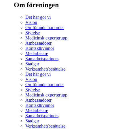
Om föreningen
Det här gör vi
Vision
Ordförande har ordet
Styrelse
Medicinsk expertgrupp
Ambassadörer
Kontaktkvinnor
Medarbetare
Samarbetspartners
Stadgar
Verksamhetsberättelse
Det här gör vi
Vision
Ordförande har ordet
Styrelse
Medicinsk expertgrupp
Ambassadörer
Kontaktkvinnor
Medarbetare
Samarbetspartners
Stadgar
Verksamhetsberättelse