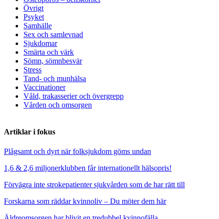
Övrigt
Psyket
Samhälle
Sex och samlevnad
Sjukdomar
Smärta och värk
Sömn, sömnbesvär
Stress
Tand- och munhälsa
Vaccinationer
Våld, trakasserier och övergrepp
Vården och omsorgen
Artiklar i fokus
Plågsamt och dyrt när folksjukdom göms undan
1,6 & 2,6 miljonerklubben får internationellt hälsopris!
Förvägra inte strokepatienter sjukvården som de har rätt till
Forskarna som räddar kvinnoliv – Du möter dem här
Äldreomsorgen har blivit en tredubbel kvinnofälla