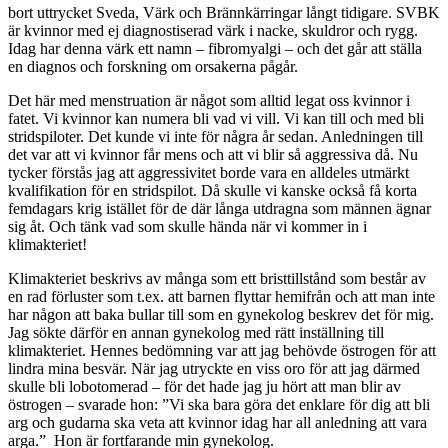
bort uttrycket Sveda, Värk och Brännkärringar långt tidigare. SVBK
är kvinnor med ej diagnostiserad värk i nacke, skuldror och rygg.
Idag har denna värk ett namn – fibromyalgi – och det går att ställa
en diagnos och forskning om orsakerna pågår.
Det här med menstruation är något som alltid legat oss kvinnor i
fatet. Vi kvinnor kan numera bli vad vi vill. Vi kan till och med bli
stridspiloter. Det kunde vi inte för några år sedan. Anledningen till
det var att vi kvinnor får mens och att vi blir så aggressiva då. Nu
tycker förstås jag att aggressivitet borde vara en alldeles utmärkt
kvalifikation för en stridspilot. Då skulle vi kanske också få korta
femdagars krig istället för de där långa utdragna som männen ägnar
sig åt. Och tänk vad som skulle hända när vi kommer in i
klimakteriet!
Klimakteriet beskrivs av många som ett bristtillstånd som består av
en rad förluster som t.ex. att barnen flyttar hemifrån och att man inte
har någon att baka bullar till som en gynekolog beskrev det för mig.
Jag sökte därför en annan gynekolog med rätt inställning till
klimakteriet. Hennes bedömning var att jag behövde östrogen för att
lindra mina besvär. När jag utryckte en viss oro för att jag därmed
skulle bli lobotomerad – för det hade jag ju hört att man blir av
östrogen – svarade hon: ”Vi ska bara göra det enklare för dig att bli
arg och gudarna ska veta att kvinnor idag har all anledning att vara
arga.” Hon är fortfarande min gynekolog.