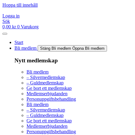
Hoppa till innehåll
Logga in
Sök
0,00
kr
0
Varukorg
Start
Bli medlem
Stäng Bli medlem
Öppna Bli medlem
Nytt medlemskap
Bli medlem
– Silvermedlemskap
– Guldmedlemskap
Ge bort ett medlemskap
Medlemserbjudanden
Personuppgiftsbehandling
Bli medlem
– Silvermedlemskap
– Guldmedlemskap
Ge bort ett medlemskap
Medlemserbjudanden
Personuppgiftsbehandling