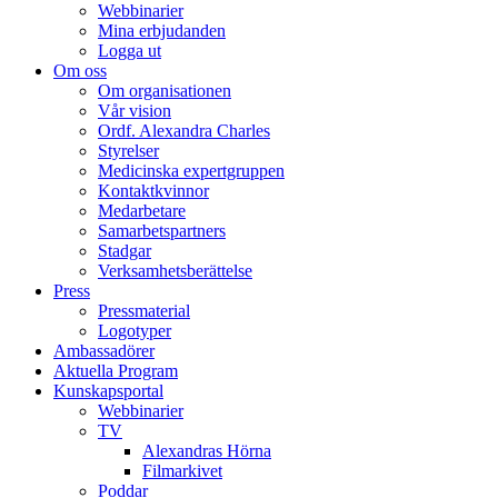
Webbinarier
Mina erbjudanden
Logga ut
Om oss
Om organisationen
Vår vision
Ordf. Alexandra Charles
Styrelser
Medicinska expertgruppen
Kontaktkvinnor
Medarbetare
Samarbetspartners
Stadgar
Verksamhetsberättelse
Press
Pressmaterial
Logotyper
Ambassadörer
Aktuella Program
Kunskapsportal
Webbinarier
TV
Alexandras Hörna
Filmarkivet
Poddar