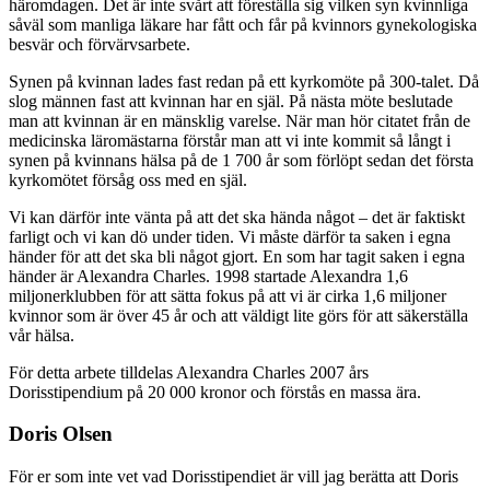
häromdagen. Det är inte svårt att föreställa sig vilken syn kvinnliga
såväl som manliga läkare har fått och får på kvinnors gynekologiska
besvär och förvärvsarbete.
Synen på kvinnan lades fast redan på ett kyrkomöte på 300-talet. Då
slog männen fast att kvinnan har en själ. På nästa möte beslutade
man att kvinnan är en mänsklig varelse. När man hör citatet från de
medicinska läromästarna förstår man att vi inte kommit så långt i
synen på kvinnans hälsa på de 1 700 år som förlöpt sedan det första
kyrkomötet försåg oss med en själ.
Vi kan därför inte vänta på att det ska hända något – det är faktiskt
farligt och vi kan dö under tiden. Vi måste därför ta saken i egna
händer för att det ska bli något gjort. En som har tagit saken i egna
händer är Alexandra Charles. 1998 startade Alexandra 1,6
miljonerklubben för att sätta fokus på att vi är cirka 1,6 miljoner
kvinnor som är över 45 år och att väldigt lite görs för att säkerställa
vår hälsa.
För detta arbete tilldelas Alexandra Charles 2007 års
Dorisstipendium på 20 000 kronor och förstås en massa ära.
Doris Olsen
För er som inte vet vad Dorisstipendiet är vill jag berätta att Doris