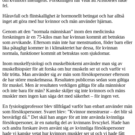
om kvinnors intelligens. Forskningen har visat att Aristoteles hade
fel.
Håravfall och flintskallighet är hormonellt betingat och har alltså
inget att göra med hur kvinnor och män använder hjärnan.
Genom att den ”normala människan” inom den medicinska
forskningen är en 75-kilos man har kvinnan kommit att betraktas
som avvikande. Eftersom män inte har menstruation, föder barn eller
lika påtagligt kommer in i klimakteriet har dessa, för kvinnan
normala, funktioner kommit att betraktas som sjukdomar.
Inom muskelfysiologi och muskelbiokemi använder man sig av
muskelbiopsier för att forska om hur muskeln ser ut och varför vi
blir trötta. Man använder sig av män som försökspersoner eftersom
de har större muskelmassa. Resultaten publiceras sedan som giltiga
för muskel. Men är resultaten verkligen giltiga för alla människor
och inte bara för män? Kanske skiljer sig inte kvinnors och mäns
muskler men ingen kan säga det med säkerhet – för ingen vet.
En fysiologiprofessor blev tillfrågad varför han enbart använder män
som försökspersoner. Svaret blev: ”Kvinnor menstruerar – det blir så
besvärligt då.” Det skäl han angav för att inte använda kvinnliga
försökspersoner, är en naturlig del av kvinnans livscykel. Hade han
och andra forskare även använt sig av kvinnliga försökspersoner
hade vi kanske vetat hur kvinnors muskler ser ut och vi hade fått