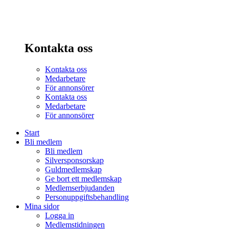
Kontakta oss
Kontakta oss
Medarbetare
För annonsörer
Kontakta oss
Medarbetare
För annonsörer
Start
Bli medlem
Bli medlem
Silversponsorskap
Guldmedlemskap
Ge bort ett medlemskap
Medlemserbjudanden
Personuppgiftsbehandling
Mina sidor
Logga in
Medlemstidningen