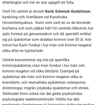
efterlängtat och har en stor uppgift att fylla.
Chef för centret är docent
Karin Schenck-Gustafsson
,
kardiolog och överläkare vid Karolinska
Universitetsjukhus. Karin som varit en av de drivande
krafterna och som jobbat hårt för centrets tillkomst, har
själv forskat på genusmedicin och då speciellt inriktat
sig på sjukdomar som drabbar kvinnor över 50 år. Inte
minst har Karin forskat i hur män och kvinnor reagerar
olika efter en hjärtinfarkt.
Centret koncentrerar sig inte på specifika
kvinnosjukdomar, utan man forskar i hur män och
kvinnor reagerar vid olika tillstånd. Exempel på
sjukdomar där män och kvinnor reagerar olika är
kranskärls- och reumatiska sjukdomar, osteoporos,
ätstörningar, migrän, psykiska sjukdomar och stroke.
Skillnader finns också när det gäller psykiatriska-
psykologiska reaktionsmönster. Hittills har den
medicinska forskningen på biologiska skillnader mellan