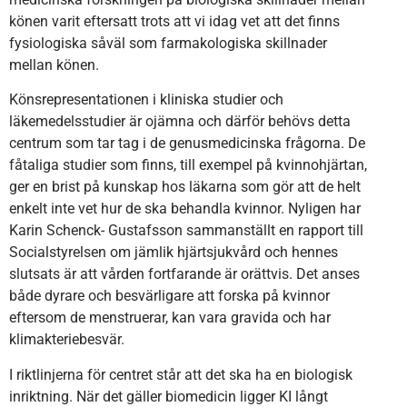
könen varit eftersatt trots att vi idag vet att det finns
fysiologiska såväl som farmakologiska skillnader
mellan könen.
Könsrepresentationen i kliniska studier och
läkemedelsstudier är ojämna och därför behövs detta
centrum som tar tag i de genusmedicinska frågorna. De
fåtaliga studier som finns, till exempel på kvinnohjärtan,
ger en brist på kunskap hos läkarna som gör att de helt
enkelt inte vet hur de ska behandla kvinnor. Nyligen har
Karin Schenck- Gustafsson sammanställt en rapport till
Socialstyrelsen om jämlik hjärtsjukvård och hennes
slutsats är att vården fortfarande är orättvis. Det anses
både dyrare och besvärligare att forska på kvinnor
eftersom de menstruerar, kan vara gravida och har
klimakteriebesvär.
I riktlinjerna för centret står att det ska ha en biologisk
inriktning. När det gäller biomedicin ligger KI långt