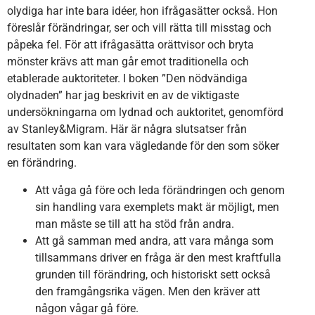
olydiga har inte bara idéer, hon ifrågasätter också. Hon
föreslår förändringar, ser och vill rätta till misstag och
påpeka fel. För att ifrågasätta orättvisor och bryta
mönster krävs att man går emot traditionella och
etablerade auktoriteter. I boken ”Den nödvändiga
olydnaden” har jag beskrivit en av de viktigaste
undersökningarna om lydnad och auktoritet, genomförd
av Stanley&Migram. Här är några slutsatser från
resultaten som kan vara vägledande för den som söker
en förändring.
Att våga gå före och leda förändringen och genom
sin handling vara exemplets makt är möjligt, men
man måste se till att ha stöd från andra.
Att gå samman med andra, att vara många som
tillsammans driver en fråga är den mest kraftfulla
grunden till förändring, och historiskt sett också
den framgångsrika vägen. Men den kräver att
någon vågar gå före.