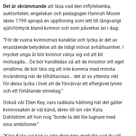
Det är skrämmande
att läsa vad den inflytelserika,
auktoriteten, engelskan och pedagogen Hannah Moore
skrev 1799 apropå en uppfinning som lett till långvarigt
självförtryck bland kvinnor och som påverkar än i dag:
”För de vuxna kvinnornas karaktär och lycka är det av
enastående betydelse att de tidigt inövat avhållsamhet. I
mycket unga år bör kvinnor vänja sig vid att bli
motsagda… De bör handledas så att de misstror sitt eget
omdöme, de bör lära sig att inte komma med minsta
invändning när de tillrättavisas… det är av yttersta vikt
för deras lycka i livet att de förvärvar ett eftergivet lynne
och ett förlåtande sinnelag.”
Också vår Ellen Key, vars radikala hållning när det gäller
kvinnosaken är väl känd, skrev till sin vän Kata
Dahlström att hon nog ”borde ta det lite lugnare med
sina ambitioner.”
”Kära Kata jag kan ju icke disputera med dig vad du vill