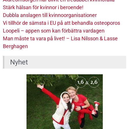
Stärk hälsan för kvinnor i beroende!
Dubbla anslagen till kvinnoorganisationer
Vi tillhör de sämsta i EU på att behandla osteoporos
Loopeli – appen som kan förbättra vardagen
Man måste ta vara på livet! – Lisa Nilsson & Lasse
Berghagen
Nyhet