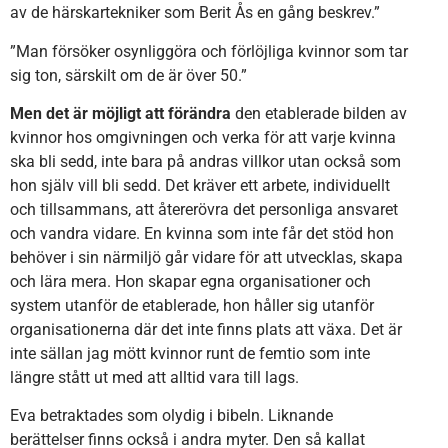
av de härskartekniker som Berit Ås en gång beskrev.”
”Man försöker osynliggöra och förlöjliga kvinnor som tar
sig ton, särskilt om de är över 50.”
Men det är möjligt att förändra
den etablerade bilden av
kvinnor hos omgivningen och verka för att varje kvinna
ska bli sedd, inte bara på andras villkor utan också som
hon själv vill bli sedd. Det kräver ett arbete, individuellt
och tillsammans, att återerövra det personliga ansvaret
och vandra vidare. En kvinna som inte får det stöd hon
behöver i sin närmiljö går vidare för att utvecklas, skapa
och lära mera. Hon skapar egna organisationer och
system utanför de etablerade, hon håller sig utanför
organisationerna där det inte finns plats att växa. Det är
inte sällan jag mött kvinnor runt de femtio som inte
längre stått ut med att alltid vara till lags.
Eva betraktades som olydig i bibeln. Liknande
berättelser finns också i andra myter. Den så kallat