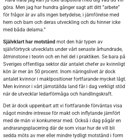
göra. Men jag har hundra gånger sagt att ditt ”arbete”
för frågor är av alls ingen betydelse, i jämförelse med
hem och barn och deras utveckling och du hinner icke
med båda delarna.”
Självklart har motstånd
mot den här typen av
självförtryck utvecklats under vårt senaste århundrade,
åtminstone i teorin och en hel del i praktiken. Se bara på
Sveriges offentliga sektor där antalet chefer av kvinnligt
kön är mer än 50 procent. Inom näringslivet är dock
antalet kvinnor i maktpositioner fortfarande mycket lågt.
Men kvinnor i vårt jämställda land får i dag verkligt stöd
när de utvecklar ledarförmåga och handlingskraft.
Det är dock uppenbart att vi fortfarande förväntas visa
något mindre intresse för makt och inflytande jämfört
med de män vi konkurrerar med. Också i dag pågår en
andrarangsplacering där de som visar hur de vill bli
sedda möts av mer eller mindre tydligt motstånd i form