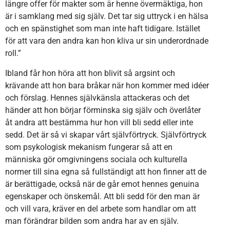
längre offer för makter som är henne övermäktiga, hon
är i samklang med sig själv. Det tar sig uttryck i en hälsa
och en spänstighet som man inte haft tidigare. Istället
för att vara den andra kan hon kliva ur sin underordnade
roll.”
Ibland får hon höra att hon blivit så argsint och
krävande att hon bara bråkar när hon kommer med idéer
och förslag. Hennes självkänsla attackeras och det
händer att hon börjar förminska sig själv och överlåter
åt andra att bestämma hur hon vill bli sedd eller inte
sedd. Det är så vi skapar vårt självförtryck. Självförtryck
som psykologisk mekanism fungerar så att en
människa gör omgivningens sociala och kulturella
normer till sina egna så fullständigt att hon finner att de
är berättigade, också när de går emot hennes genuina
egenskaper och önskemål. Att bli sedd för den man är
och vill vara, kräver en del arbete som handlar om att
man förändrar bilden som andra har av en själv.