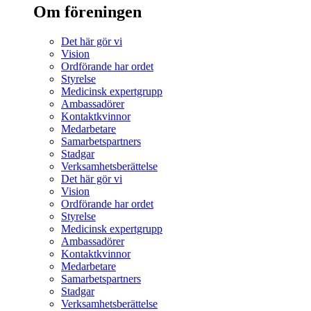
Om föreningen
Det här gör vi
Vision
Ordförande har ordet
Styrelse
Medicinsk expertgrupp
Ambassadörer
Kontaktkvinnor
Medarbetare
Samarbetspartners
Stadgar
Verksamhetsberättelse
Det här gör vi
Vision
Ordförande har ordet
Styrelse
Medicinsk expertgrupp
Ambassadörer
Kontaktkvinnor
Medarbetare
Samarbetspartners
Stadgar
Verksamhetsberättelse