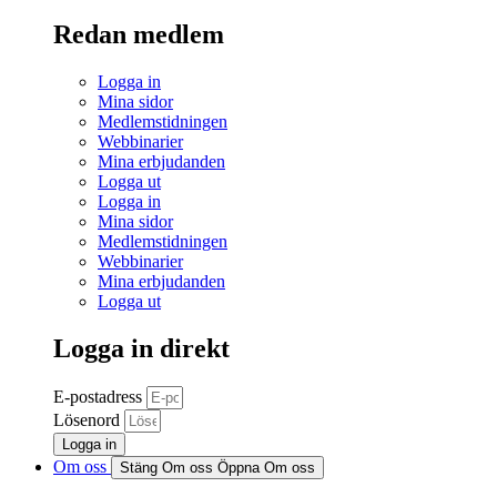
Redan medlem
Logga in
Mina sidor
Medlemstidningen
Webbinarier
Mina erbjudanden
Logga ut
Logga in
Mina sidor
Medlemstidningen
Webbinarier
Mina erbjudanden
Logga ut
Logga in direkt
E-postadress
Lösenord
Logga in
Om oss
Stäng Om oss
Öppna Om oss