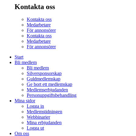
Kontakta oss
Kontakta oss
Medarbetare
För annonsörer
Kontakta oss
Medarbetare
För annonsörer
Start
Bli medlem
Bli medlem
Silversponsorskap
Guldmedlemskap
Ge bort ett medlemskap
Medlemserbjudanden
Personuppgiftsbehandling
Mina sidor
Logga in
Medlemstidningen
Webbinarier
Mina erbjudanden
Logga ut
Om oss