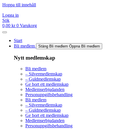
Hoppa till innehåll
Logga in
Sök
0,00
kr
0
Varukorg
Start
Bli medlem
Stäng Bli medlem
Öppna Bli medlem
Nytt medlemskap
Bli medlem
– Silvermedlemskap
– Guldmedlemskap
Ge bort ett medlemskap
Medlemserbjudanden
Personuppgiftsbehandling
Bli medlem
– Silvermedlemskap
– Guldmedlemskap
Ge bort ett medlemskap
Medlemserbjudanden
Personuppgiftsbehandling