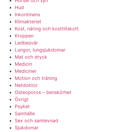
Hörsel och syn
Hud
Inkontinens
Klimakteriet
Kost, näring och kosttillskott
Kroppen
Ledbesvär
Lungor, lungsjukdomar
Mat och dryck
Medicin
Mediciner
Motion och träning
Netdoktor
Osteoporos – benskörhet
Övrigt
Psyket
Samhälle
Sex och samlevnad
Sjukdomar