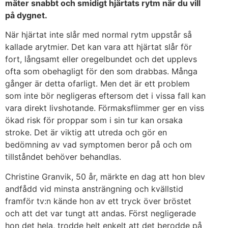
mäter snabbt och smidigt hjärtats rytm när du vill
på dygnet.
När hjärtat inte slår med normal rytm uppstår så
kallade arytmier. Det kan vara att hjärtat slår för
fort, långsamt eller oregelbundet och det upplevs
ofta som obehagligt för den som drabbas. Många
gånger är detta ofarligt. Men det är ett problem
som inte bör negligeras eftersom det i vissa fall kan
vara direkt livshotande. Förmaksflimmer ger en viss
ökad risk för proppar som i sin tur kan orsaka
stroke. Det är viktig att utreda och gör en
bedömning av vad symptomen beror på och om
tillståndet behöver behandlas.
Christine Granvik, 50 år, märkte en dag att hon blev
andfådd vid minsta ansträngning och kvällstid
framför tv:n kände hon av ett tryck över bröstet
och att det var tungt att andas. Först negligerade
hon det hela, trodde helt enkelt att det berodde på