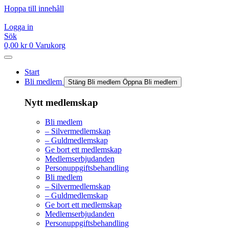
Hoppa till innehåll
Logga in
Sök
0,00
kr
0
Varukorg
Start
Bli medlem
Stäng Bli medlem
Öppna Bli medlem
Nytt medlemskap
Bli medlem
– Silvermedlemskap
– Guldmedlemskap
Ge bort ett medlemskap
Medlemserbjudanden
Personuppgiftsbehandling
Bli medlem
– Silvermedlemskap
– Guldmedlemskap
Ge bort ett medlemskap
Medlemserbjudanden
Personuppgiftsbehandling