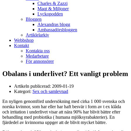
Charles & Zazzi
Maqt & Miljoner
Lyckopodden
Bloggen
Alexandras blogg
Ambassadörsbloggen
Artiklelarkiv
Webbshop
Kontakt
Kontakta oss
Medarbetare
För annonsörer
Obalans i underlivet? Ett vanligt problem
Artikeln publicerad:
2009-01-19
Kategori:
Sex och samlevnad
En nyligen genomförd undersökning med cirka 1 000 svenska och
norska kvinnor, som har eller har haft besvär i form av t ex klåda
och irritation i underlivet visar att nära 90% har blivit bättre efter
behandling med probiotika ( humana mjölksyrabakterier). En
fjärdedel av kvinnorna uppger att de blivit mycket bättre.