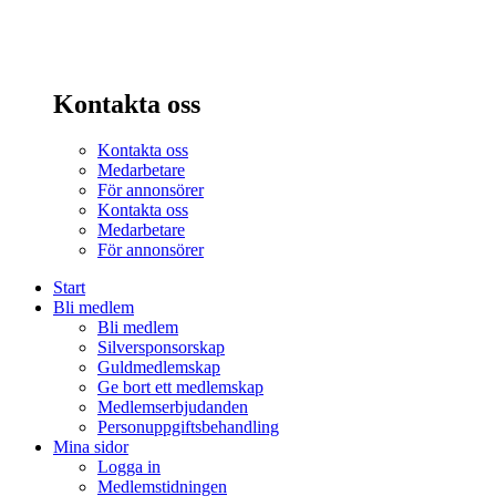
Kontakta oss
Kontakta oss
Medarbetare
För annonsörer
Kontakta oss
Medarbetare
För annonsörer
Start
Bli medlem
Bli medlem
Silversponsorskap
Guldmedlemskap
Ge bort ett medlemskap
Medlemserbjudanden
Personuppgiftsbehandling
Mina sidor
Logga in
Medlemstidningen