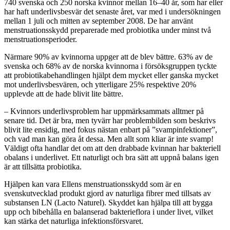
740 svenska och 250 norska kvinnor mellan 16–40 år, som har eller
har haft underlivsbesvär det senaste året, var med i undersökningen
mellan 1 juli och mitten av september 2008. De har använt
menstruationsskydd preparerade med probiotika under minst två
menstruationsperioder.
Närmare 90% av kvinnorna uppger att de blev bättre. 63% av de
svenska och 68% av de norska kvinnorna i försöksgruppen tyckte
att probiotikabehandlingen hjälpt dem mycket eller ganska mycket
mot underlivsbesvären, och ytterligare 25% respektive 20%
upplevde att de hade blivit lite bättre.
– Kvinnors underlivsproblem har uppmärksammats alltmer på
senare tid. Det är bra, men tyvärr har problembilden som beskrivs
blivit lite ensidig, med fokus nästan enbart på ”svampinfektioner”,
och vad man kan göra åt dessa. Men allt som kliar är inte svamp!
Väldigt ofta handlar det om att den drabbade kvinnan har bakteriell
obalans i underlivet. Ett naturligt och bra sätt att uppnå balans igen
är att tillsätta probiotika.
Hjälpen kan vara Ellens menstruationsskydd som är en
svenskutvecklad produkt gjord av naturliga fibrer med tillsats av
substansen LN (Lacto Naturel). Skyddet kan hjälpa till att bygga
upp och bibehålla en balanserad bakterieflora i under livet, vilket
kan stärka det naturliga infektionsförsvaret.