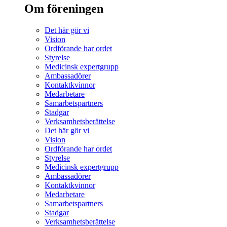
Om föreningen
Det här gör vi
Vision
Ordförande har ordet
Styrelse
Medicinsk expertgrupp
Ambassadörer
Kontaktkvinnor
Medarbetare
Samarbetspartners
Stadgar
Verksamhetsberättelse
Det här gör vi
Vision
Ordförande har ordet
Styrelse
Medicinsk expertgrupp
Ambassadörer
Kontaktkvinnor
Medarbetare
Samarbetspartners
Stadgar
Verksamhetsberättelse