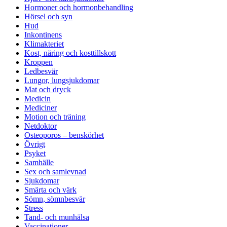
Hormoner och hormonbehandling
Hörsel och syn
Hud
Inkontinens
Klimakteriet
Kost, näring och kosttillskott
Kroppen
Ledbesvär
Lungor, lungsjukdomar
Mat och dryck
Medicin
Mediciner
Motion och träning
Netdoktor
Osteoporos – benskörhet
Övrigt
Psyket
Samhälle
Sex och samlevnad
Sjukdomar
Smärta och värk
Sömn, sömnbesvär
Stress
Tand- och munhälsa
Vaccinationer