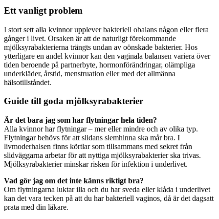
Ett vanligt problem
I stort sett alla kvinnor upplever bakteriell obalans någon eller flera
gånger i livet. Orsaken är att de naturligt förekommande
mjölksyrabakterierna trängts undan av oönskade bakterier. Hos
ytterligare en andel kvinnor kan den vaginala balansen variera över
tiden beroende på partnerbyte, hormonförändringar, olämpliga
underkläder, årstid, menstruation eller med det allmänna
hälsotillståndet.
Guide till goda mjölksyrabakterier
Är det bara jag som har flytningar hela tiden?
Alla kvinnor har flytningar – mer eller mindre och av olika typ.
Flytningar behövs för att slidans slemhinna ska mår bra. I
livmoderhalsen finns körtlar som tillsammans med sekret från
slidväggarna arbetar för att nyttiga mjölksyrabakterier ska trivas.
Mjölksyrabakterier minskar risken för infektion i underlivet.
Vad gör jag om det inte känns riktigt bra?
Om flytningarna luktar illa och du har sveda eller klåda i underlivet
kan det vara tecken på att du har bakteriell vaginos, då är det dagsatt
prata med din läkare.