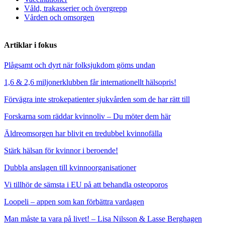
Våld, trakasserier och övergrepp
Vården och omsorgen
Artiklar i fokus
Plågsamt och dyrt när folksjukdom göms undan
1,6 & 2,6 miljonerklubben får internationellt hälsopris!
Förvägra inte strokepatienter sjukvården som de har rätt till
Forskarna som räddar kvinnoliv – Du möter dem här
Äldreomsorgen har blivit en tredubbel kvinnofälla
Stärk hälsan för kvinnor i beroende!
Dubbla anslagen till kvinnoorganisationer
Vi tillhör de sämsta i EU på att behandla osteoporos
Loopeli – appen som kan förbättra vardagen
Man måste ta vara på livet! – Lisa Nilsson & Lasse Berghagen