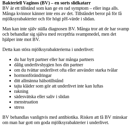
Bakteriell Vaginos (BV) – en sorts slidkatarr
BV är ett tillstånd som kan ge en rad symptom – eller inga alls.
Många kvinnor känner inte ens av det. Tillståndet beror på för få
mjölksyrabakterier och för högt pH-värde i slidan.
Man kan inte själv ställa diagnosen BV. Många tror att de har svamp
och behandlar sig själva med receptfria svampmedel, men det
hjälper inte mot BV.
Detta kan störa mjölksyrabakterierna i underlivet:
du har bytt partner eller har många partners
dålig underlivshygien hos din partner
om du tvättar underlivet ofta eller använder starka tvålar
hormonförändringar
ditt allmänna hälsotillstånd
tajta kläder som gör att underlivet inte kan luftas
rakning
sädesvätska eller saliv i slidan
menstruation
stress
BV behandlas vanligtvis med antibiotika. Risken att få BV minskar
om man har gott om goda mjölksyrabakterier i underlivet.