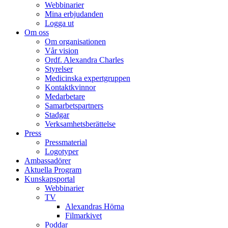
Webbinarier
Mina erbjudanden
Logga ut
Om oss
Om organisationen
Vår vision
Ordf. Alexandra Charles
Styrelser
Medicinska expertgruppen
Kontaktkvinnor
Medarbetare
Samarbetspartners
Stadgar
Verksamhetsberättelse
Press
Pressmaterial
Logotyper
Ambassadörer
Aktuella Program
Kunskapsportal
Webbinarier
TV
Alexandras Hörna
Filmarkivet
Poddar