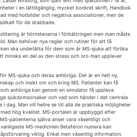
 Lasse Winborg, som själv levt med sjukdomen i 18 år,
nheter i en lättillgänglig, mycket konkret skrift, Handbok
ad med hotbilder och negativa associationer, men de
radikalt för de drabbade.
litering är hörnstenarna i förbättringen men man måste
ld. Man behöver nya regler och rutiner för att få
oken ska underlätta för dem som är MS-sjuka att förlika
ätt minska en del av den stress och oro man upplever
ör MS-sjuka och deras anhöriga. Det är en helt ny,
nskap och insikt om och kring MS. Patienter kan få
 och anhöriga kan genom en simulator få uppleva
iga sjukdomsorsaker och vad som händer i det centrala
dag. Man vill hellre se till alla de praktiska möjligheter
liv med hög kvalitet. MS-portalen är uppbyggd efter
S-patienterna själva anser vara väsentligt och
en vanligaste MS-medicinen Betaferon numera kan
kåpsförvaring viktig. Enkel men väsentlig information.