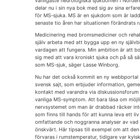
vanligaste neurologiska sjukdomen i Norden.
delar nu i sin nya bok med sig av sina erfare
för MS-sjuka. MS är en sjukdom som är ladd
senaste tio åren har situationen förändrats 
Medicinering med bromsmediciner och rehabi
själv arbeta med att bygga upp en ny självbi
vardagen att fungera. Min ambition är att b
sig med att vara kroniskt sjuka och på så s
som MS-sjuk, säger Lasse Winborg.
Nu har det också kommit en ny webbportal f
svensk sajt, som erbjuder information, geme
kontakt med varandra via diskussionsforum
vanliga MS-symptom. Att bara läsa om möjl
nervsystemet om man är drabbad räcker inte i 
som finns till hands för att kunna leva ett 
omfattande och noggranna analyser av vad M
önskvärt. Här tipsas till exempel om att d
förvaras i rumstemperatur, tidigare var kyls