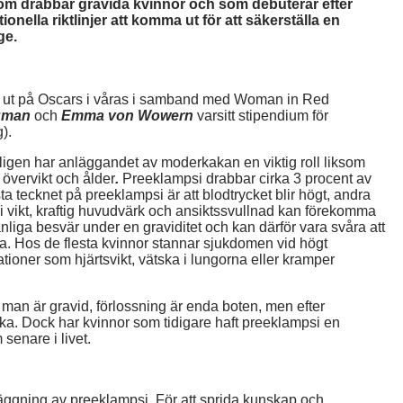
som drabbar gravida kvinnor och som debuterar efter
onella riktlinjer att komma ut för att säkerställa en
ge.
s ut på Oscars i våras i samband med Woman in Red
rgman
och
Emma von Wowern
varsitt stipendium för
).
ligen har anläggandet av moderkakan en viktig roll liksom
övervikt och ålder
.
Preeklampsi drabbar cirka 3 procent av
ta tecknet på preeklampsi är att blodtrycket blir högt, andra
i vikt, kraftig huvudvärk och ansiktssvullnad kan förekomma
vanliga besvär under en graviditet och kan därför vara svåra att
tiga. Hos de flesta kvinnor stannar sjukdomen vid högt
tioner som hjärtsvikt, vätska i lungorna eller kramper
man är gravid, förlossning är enda boten, men efter
cka. Dock har kvinnor som tidigare haft preeklampsi en
 senare i livet.
ndläggning av preeklampsi. För att sprida kunskap och