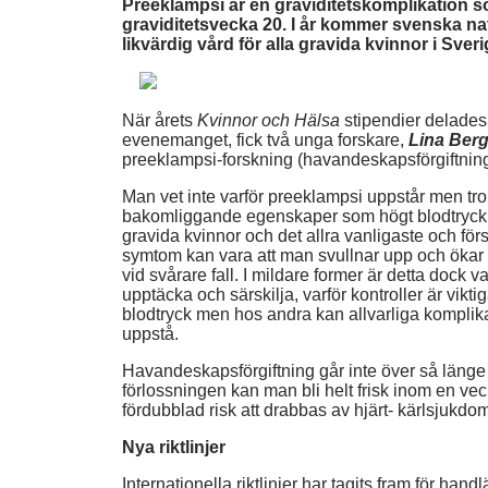
Preeklampsi är en graviditetskomplikation 
graviditetsvecka 20.
I år kommer svenska nati
likvärdig vård för alla gravida kvinnor i Sveri
När årets
Kvinnor och Hälsa
stipendier delade
evenemanget, fick två unga forskare,
Lina Be
preeklampsi-forskning (havandeskapsförgiftning
Man vet inte varför preeklampsi uppstår men tro
bakomliggande egenskaper som högt blodtryck 
gravida kvinnor och det allra vanligaste och förs
symtom kan vara att man svullnar upp och ökar 
vid svårare fall. I mildare former är detta dock 
upptäcka och särskilja, varför kontroller är vik
blodtryck men hos andra kan allvarliga komplika
uppstå.
Havandeskapsförgiftning går inte över så länge 
förlossningen kan man bli helt frisk inom en ve
fördubblad risk att drabbas av hjärt- kärlsjukdom
Nya riktlinjer
Internationella riktlinjer har tagits fram för ha