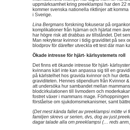
uppmärksamhet kring preeklampsi har den 22 maj 
kommer svenska nationella riktlinjer att komma ut
i Sverige.
Lina Bergmans
forskning fokuserar på organkompl
komplikationer från hjärnan och hjärtat men även 
har högre risk att drabbas av tillståndet. Det s
Man rekryterar kvinnor i tidig graviditet på sex 
blodprov för därefter utveckla ett test där man k
Ökade intresse för hjärt- kärlsystemets roll
Det finns ett ökande intresse för hjärt- kärlsyst
kvinnans kärl inte kan anpassa sig till en gravidi
på kärlstelhet hos gravida kvinnor och hur det
graviditeten. Hennes stipendium från Kvinnor &
att undersöka hur sambandet mellan mammans hjä
blodcirkulationen till livmodern och moderkakan
fostret växer i mammans mage. Förhoppningen är
förståelse om sjukdomsmekanismer, samt bättr
(
Det mest kända fallet av preeklampsi mötte vi f
familjen skrevs ur serien, dvs, dog av just preekl
dagar talade alla om preeklampsi (… reds anm.