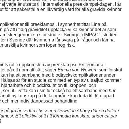
varje år utsetts till Internationella preeklampsi-dagen. I år
 för att säkerställa en likvärdig vård för alla gravida kvinnor
ikationer till preeklampsi. I synnerhet tittar Lina på
på att i tidig graviditet upptäcka vilka kvinnor det är som
enare sker genom en stor studie i Sverige, i IMPACT-studien.
orter i Sverige där kvinnorna får svara på frågor och lämna
an urskilja kvinnor som löper hög risk.
emets roll i uppkomsten av preeklampsi. En teori är att
tet på ett normalt sätt, säger
Emma von Wowern
som forskat
ta kan ha ett samband med blodtryckskomplikationer under
 Hälsas är för en studie som med en typ av ultraljud kommer
rtarbete och blodcirkulation till kroppen, och
, ser ut. Detta kan i sin tur också ha ett samband med
hur
 att ny kunskap på detta område kan leda till fördjupad
e och mer individanpassad behandling.
ör några år sedan i tv-serien Downton Abbey där en dotter i
ampsi. Ett effektivt sätt att förmedla kunskap, under ett par
)