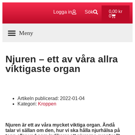
0,00
kr
Logga in
Sök
0
Aktuella Program
Njuren – ett av våra allra
viktigaste organ
Artikeln publicerad:
2022-01-04
Kategori:
Kroppen
Njuren är ett av våra mycket viktiga organ. Ändå
talar vi sällan om den, hur vi ska hålla njurhälsa på