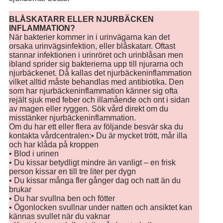
BLÅSKATARR ELLER NJURBÄCKEN
INFLAMMATION?
När bakterier kommer in i urinvägarna kan det
orsaka urinvägsinfektion, eller blåskatarr. Oftast
stannar infektionen i urinröret och urinblåsan men
ibland sprider sig bakterierna upp till njurarna och
njurbäckenet. Då kallas det njurbäckeninflammation
vilket alltid måste behandlas med antibiotika. Den
som har njurbäckeninflammation känner sig ofta
rejält sjuk med feber och illamående och ont i sidan
av magen eller ryggen. Sök vård direkt om du
misstänker njurbäckeninflammation.
Om du har ett eller flera av följande besvär ska du
kontakta vårdcentralen:• Du är mycket trött, mår illa
och har klåda på kroppen
• Blod i urinen
• Du kissar betydligt mindre än vanligt – en frisk
person kissar en till tre liter per dygn
• Du kissar många fler gånger dag och natt än du
brukar
• Du har svullna ben och fötter
• Ögonlocken svullnar under natten och ansiktet kan
kännas svullet när du vaknar