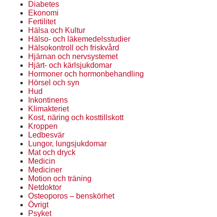
Diabetes
Ekonomi
Fertilitet
Hälsa och Kultur
Hälso- och läkemedelsstudier
Hälsokontroll och friskvård
Hjärnan och nervsystemet
Hjärt- och kärlsjukdomar
Hormoner och hormonbehandling
Hörsel och syn
Hud
Inkontinens
Klimakteriet
Kost, näring och kosttillskott
Kroppen
Ledbesvär
Lungor, lungsjukdomar
Mat och dryck
Medicin
Mediciner
Motion och träning
Netdoktor
Osteoporos – benskörhet
Övrigt
Psyket