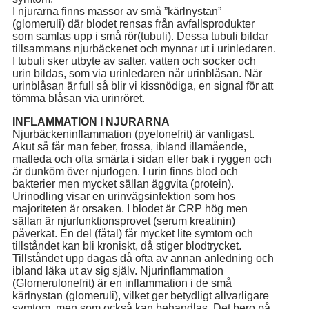
I njurarna finns massor av små ”kärlnystan”
(glomeruli) där blodet rensas från avfallsprodukter
som samlas upp i små rör(tubuli). Dessa tubuli bildar
tillsammans njurbäckenet och mynnar ut i urinledaren.
I tubuli sker utbyte av salter, vatten och socker och
urin bildas, som via urinledaren når urinblåsan. När
urinblåsan är full så blir vi kissnödiga, en signal för att
tömma blåsan via urinröret.
INFLAMMATION I NJURARNA
Njurbäckeninflammation (pyelonefrit) är vanligast.
Akut så får man feber, frossa, ibland illamående,
matleda och ofta smärta i sidan eller bak i ryggen och
är dunköm över njurlogen. I urin finns blod och
bakterier men mycket sällan äggvita (protein).
Urinodling visar en urinvägsinfektion som hos
majoriteten är orsaken. I blodet är CRP hög men
sällan är njurfunktionsprovet (serum kreatinin)
påverkat. En del (fåtal) får mycket lite symtom och
tillståndet kan bli kroniskt, då stiger blodtrycket.
Tillståndet upp dagas då ofta av annan anledning och
ibland läka ut av sig själv. Njurinflammation
(Glomerulonefrit) är en inflammation i de små
kärlnystan (glomeruli), vilket ger betydligt allvarligare
symtom, men som också kan behandlas. Det bero på