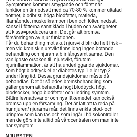
Symptomen kommer smygande och först när
funktionen är nedsatt med ca 70-80 % kommer uttalad
trötthet, blodbrist, höga blodfetter, matleda,
illamående, muskelkramper i ben och fötter, nedsatt
känsel i fötterna samt klåda i huden och svårigheter
att kissa=producera urin. Det går att bromsa
försämringen av njur funktionen.
Får du behandling mot akut njursvikt blir du helt frisk –
men vid kronisk njursvikt finns idag ingen botande
behandling och njurarna blir långsamt sämre. Den
vanligaste orsaken till njursvikt, förutom
njurinflammation, är att ha underliggande sjukdomar,
som högt blodtryck eller diabetes typ 1 eller typ 2
under lång tid. Dessa grundsjukdomar måste då
behandlas. Det är således bromsbehandling som
gäller genom att behandla högt blodtryck, högt
blodsocker, höga blodfetter och lindring symtom.
Bättre levnadsvanor och nya läkemedel kan också
bromsa upp en försämring. Det är lätt att ta reda på
hur njuren/ njurarna mår, det finns enkla blod- och
urinprov som kan tas och som ingår i hälsokontroller –
men de görs inte alltid på vårdcentralen om man inte
har symptom.
NJURSTEN