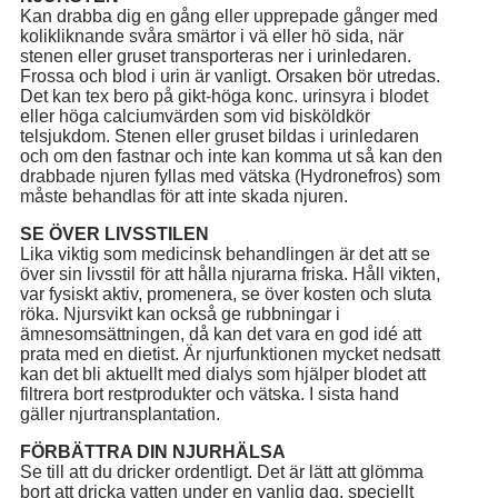
Kan drabba dig en gång eller upprepade gånger med
kolikliknande svåra smärtor i vä eller hö sida, när
stenen eller gruset transporteras ner i urinledaren.
Frossa och blod i urin är vanligt. Orsaken bör utredas.
Det kan tex bero på gikt-höga konc. urinsyra i blodet
eller höga calciumvärden som vid bisköldkör
telsjukdom. Stenen eller gruset bildas i urinledaren
och om den fastnar och inte kan komma ut så kan den
drabbade njuren fyllas med vätska (Hydronefros) som
måste behandlas för att inte skada njuren.
SE ÖVER LIVSSTILEN
Lika viktig som medicinsk behandlingen är det att se
över sin livsstil för att hålla njurarna friska. Håll vikten,
var fysiskt aktiv, promenera, se över kosten och sluta
röka. Njursvikt kan också ge rubbningar i
ämnesomsättningen, då kan det vara en god idé att
prata med en dietist. Är njurfunktionen mycket nedsatt
kan det bli aktuellt med dialys som hjälper blodet att
filtrera bort restprodukter och vätska. I sista hand
gäller njurtransplantation.
FÖRBÄTTRA DIN NJURHÄLSA
Se till att du dricker ordentligt. Det är lätt att glömma
bort att dricka vatten under en vanlig dag, speciellt