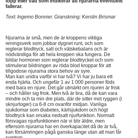
topp eller vad som indikerar att njurarna eventuellt
fallerar.
Text: Ingemo Bonnier. Granskning: Kerstin Brismar
Njurarna är små, men de är kroppens viktiga
reningsverk som jobbar dygnet runt, och som
reglerar blodtryck, salt och vätskebalans och är
nödvändiga för att hela kroppen ska fungera. De
bildar hormoner som reglerar blodtrycket och som
stimulerar bildningen av röda blod kroppar för att
tillgodose njurarna stora behov av syre.
Man kan undra varför vi har två? Vi har ju bara ett
enda hjärta. Och ungefär 1 av 1 000 personer föds
med bara en njure. Det går utmärkt om njuren är frisk
– och håller sig frisk. Men två är bra, då de kan vara
mindre och ta min dre plats, där de sitter mot ryggen (i
sknjurloger) ca 6-8 cm ovanför midjan. Vanliga
sjukdomar som diabetes, kärlsjukdom och högt
blodtryck kan orsaka nedsatt njurfunktion. Normalt
försvagas njurfunktionen när vi blir äldre, men
eftersom njurarna har en överkapacitet då de är två,
kan försämringen pågå ganska länge utan att man får
symtom.