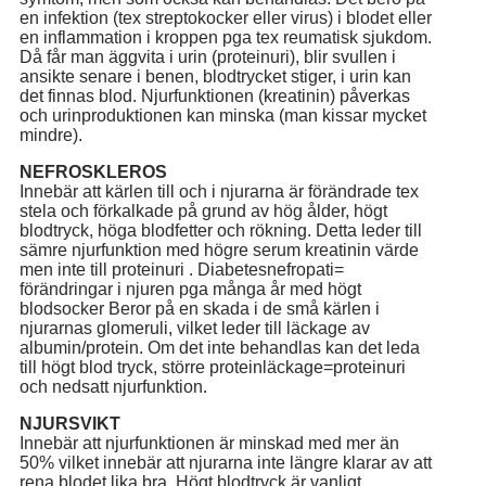
en infektion (tex streptokocker eller virus) i blodet eller
en inflammation i kroppen pga tex reumatisk sjukdom.
Då får man äggvita i urin (proteinuri), blir svullen i
ansikte senare i benen, blodtrycket stiger, i urin kan
det finnas blod. Njurfunktionen (kreatinin) påverkas
och urinproduktionen kan minska (man kissar mycket
mindre).
NEFROSKLEROS
Innebär att kärlen till och i njurarna är förändrade tex
stela och förkalkade på grund av hög ålder, högt
blodtryck, höga blodfetter och rökning. Detta leder till
sämre njurfunktion med högre serum kreatinin värde
men inte till proteinuri . Diabetesnefropati=
förändringar i njuren pga många år med högt
blodsocker Beror på en skada i de små kärlen i
njurarnas glomeruli, vilket leder till läckage av
albumin/protein. Om det inte behandlas kan det leda
till högt blod tryck, större proteinläckage=proteinuri
och nedsatt njurfunktion.
NJURSVIKT
Innebär att njurfunktionen är minskad med mer än
50% vilket innebär att njurarna inte längre klarar av att
rena blodet lika bra. Högt blodtryck är vanligt.