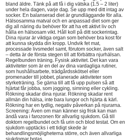
bland äldre. Tänk på att få i dig vätska (1.5 – 2 liter)
under hela dagen, varje dag. Se upp med ditt intag av
socker. En balanserad diet är grundläggande för alla.
Hälsosamma matval och en anpassad diet som ger
dig all näring du behöver för att ha ett aktivt liv och
hålla en hälsosam vikt. Håll koll på ditt sockerintag.
Dina njurar är viktiga organ som behöver bra kost för
att kunna skydda din kropp. Undvik fet mat,
processade livsmedel samt, förutom socker, även salt
– detta är de första stegen till att förbättra njurhälsan.
Regelbunden träning. Fysisk aktivitet. Det kan vara
aktiviteter som är en del av dina vardagliga rutiner,
som hushållsarbete, trädgårdsskötsel eller
promenader till jobbet, planerade aktiviteter som
styrketräning. Se gärna till att få upp pulsen så att
hjärtat får jobba, som jogging, simning eller cykling.
Rökning skadar dina njurar. Rökning skadar rent
allmän din hälsa, inte bara lungor och hjärta & kärl.
Rökning har en tydlig, negativ påverkan på njurarna.
Screening: Även om man känner sig frisk kan man
ändå vara i farozonen för allvarlig sjukdom. Gå till
doktorn regelbundet och få urin och blod testat. Om en
sjukdom upptäcks i ett tidigt skede är
behandlingsmöjligheterna större, och även allvarliga
sjukdomar botas.