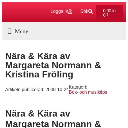
0,00
kr
Logga in
Sök
0
Aktuella Program
Nära & Kära av
Margareta Normann &
Kristina Fröling
Kategori:
Artikeln publicerad:
2008-10-24
Bok- och musiktips
Nära & Kära av
Margareta Normann &