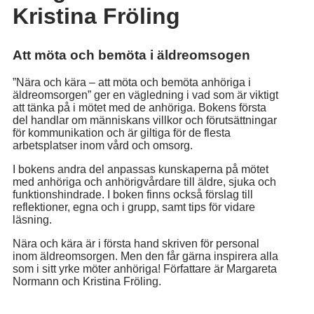
Kristina Fröling
Att möta och bemöta i äldreomsogen
”Nära och kära – att möta och bemöta anhöriga i
äldreomsorgen” ger en vägledning i vad som är viktigt
att tänka på i mötet med de anhöriga. Bokens första
del handlar om människans villkor och förutsättningar
för kommunikation och är giltiga för de flesta
arbetsplatser inom vård och omsorg.
I bokens andra del anpassas kunskaperna på mötet
med anhöriga och anhörigvårdare till äldre, sjuka och
funktionshindrade. I boken finns också förslag till
reflektioner, egna och i grupp, samt tips för vidare
läsning.
Nära och kära är i första hand skriven för personal
inom äldreomsorgen. Men den får gärna inspirera alla
som i sitt yrke möter anhöriga! Författare är Margareta
Normann och Kristina Fröling.