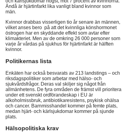
och kärlsjukdomar högst, mot 7 procent av kvinnorna.
Ändå är hjärtinfarkt lika vanligt bland kvinnor som
män.
Kvinnor drabbas visserligen tio år senare än männen,
vilket anses bero på att det kvinnliga könshormonet
östrogen har en skyddande effekt som avtar efter
klimakteriet. Men av de omkring 26 000 personer som
varje år vårdas på sjukhus för hjärtinfarkt är hälften
kvinnor.
Politikernas lista
Enkäten har också besvarats av 213 landstings – och
riksdagspolitiker som arbetar med hälso- och
sjukvårdsfrågor. Deras val skiljer sig något från
allmänhetens. De fyra områden de främst vill prioritera
under ett svenskt ordförandeskap i EU är
alkoholmissbruk, antibiotikaresistens, psykisk ohälsa
och cancer. Barnmisshandel kommer på femte plats,
medan hjärt- och kärlsjukdomar kommer på sjunde
plats.
Hälsopolitiska krav