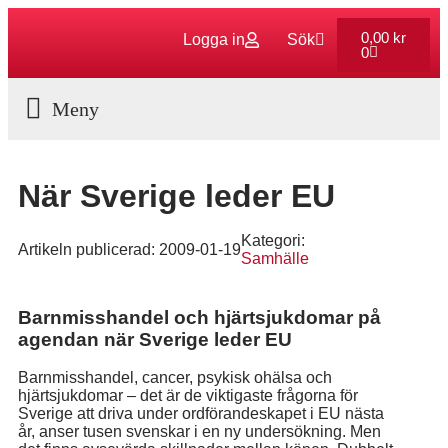
0,00
kr
Logga in
Sök
0
Aktuella Program
När Sverige leder EU
Kategori:
Artikeln publicerad:
2009-01-19
Samhälle
Barnmisshandel och hjärtsjukdomar på
agendan när Sverige leder EU
Barnmisshandel, cancer, psykisk ohälsa och
hjärtsjukdomar – det är de viktigaste frågorna för
Sverige att driva under ordförandeskapet i EU nästa
år, anser tusen svenskar i en ny undersökning. Men