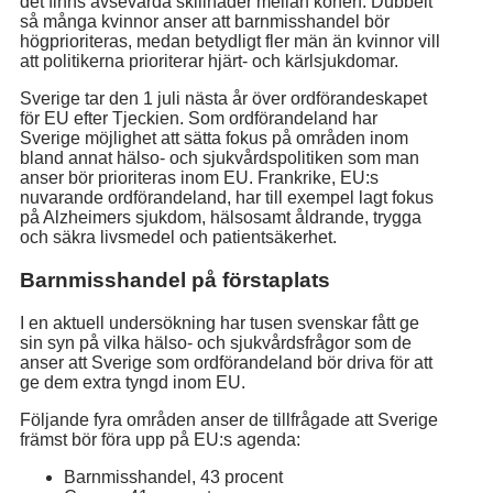
det finns avsevärda skillnader mellan könen. Dubbelt
så många kvinnor anser att barnmisshandel bör
högprioriteras, medan betydligt fler män än kvinnor vill
att politikerna prioriterar hjärt- och kärlsjukdomar.
Sverige tar den 1 juli nästa år över ordförandeskapet
för EU efter Tjeckien. Som ordförandeland har
Sverige möjlighet att sätta fokus på områden inom
bland annat hälso- och sjukvårdspolitiken som man
anser bör prioriteras inom EU. Frankrike, EU:s
nuvarande ordförandeland, har till exempel lagt fokus
på Alzheimers sjukdom, hälsosamt åldrande, trygga
och säkra livsmedel och patientsäkerhet.
Barnmisshandel på förstaplats
I en aktuell undersökning har tusen svenskar fått ge
sin syn på vilka hälso- och sjukvårdsfrågor som de
anser att Sverige som ordförandeland bör driva för att
ge dem extra tyngd inom EU.
Följande fyra områden anser de tillfrågade att Sverige
främst bör föra upp på EU:s agenda:
Barnmisshandel, 43 procent