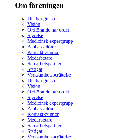
Om föreningen
Det här gör vi
Vision
Ordförande har ordet
Styrelse
Medicinsk expertgrupp
Ambassadörer
Kontaktkvinnor
Medarbetare
Samarbetspartners
Stadgar
Verksamhetsberättelse
Det här gör vi
Vision
Ordförande har ordet
Styrelse
Medicinsk expertgrupp
Ambassadörer
Kontaktkvinnor
Medarbetare
Samarbetspartners
Stadgar
Verksamhetsberättelse