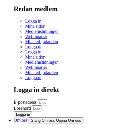
Redan medlem
Logga in
Mina sidor
Medlemstidningen
Webbinarier
Mina erbjudanden
Logga ut
Logga in
Mina sidor
Medlemstidningen
Webbinarier
Mina erbjudanden
Logga ut
Logga in direkt
E-postadress
Lösenord
Logga in
Om oss
Stäng Om oss
Öppna Om oss