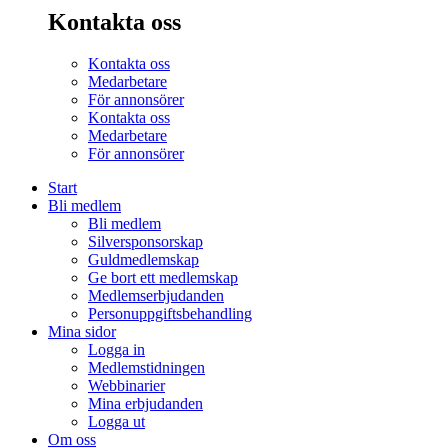
Kontakta oss
Kontakta oss
Medarbetare
För annonsörer
Kontakta oss
Medarbetare
För annonsörer
Start
Bli medlem
Bli medlem
Silversponsorskap
Guldmedlemskap
Ge bort ett medlemskap
Medlemserbjudanden
Personuppgiftsbehandling
Mina sidor
Logga in
Medlemstidningen
Webbinarier
Mina erbjudanden
Logga ut
Om oss