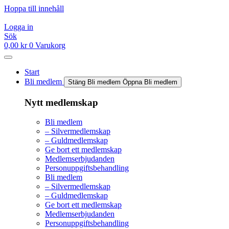
Hoppa till innehåll
Logga in
Sök
0,00
kr
0
Varukorg
Start
Bli medlem
Stäng Bli medlem
Öppna Bli medlem
Nytt medlemskap
Bli medlem
– Silvermedlemskap
– Guldmedlemskap
Ge bort ett medlemskap
Medlemserbjudanden
Personuppgiftsbehandling
Bli medlem
– Silvermedlemskap
– Guldmedlemskap
Ge bort ett medlemskap
Medlemserbjudanden
Personuppgiftsbehandling