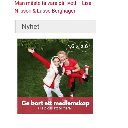
Man måste ta vara på livet! – Lisa
Nilsson & Lasse Berghagen
Nyhet