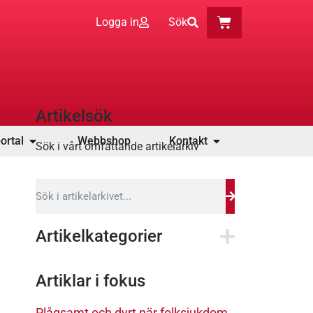
Logga in
Sök
Artikelsök
ortal
Webbshop
Kontakt
Sök i vårt omfattande artikelarkiv
Artikelkategorier
Artiklar i fokus
Plågsamt och dyrt när folksjukdom