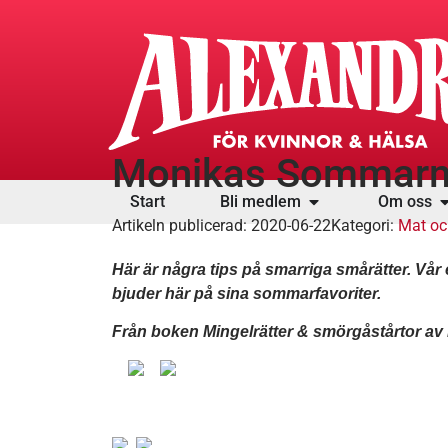
Monikas Sommar
Start
Bli medlem
Om oss
Artikeln publicerad:
2020-06-22
Kategori:
Mat oc
Här är några tips på smarriga smårätter. V
bjuder här på sina sommarfavoriter.
Från boken Mingelrätter & smörgåstårtor av