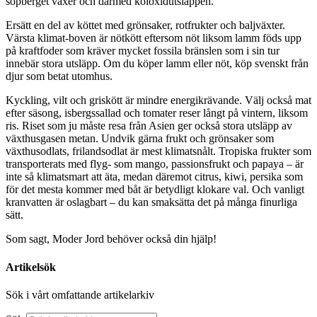
sopberget växer och därmed koloxidutsläppen.
Ersätt en del av köttet med grönsaker, rotfrukter och baljväxter.
Värsta klimat-boven är nötkött eftersom nöt liksom lamm föds upp
på kraftfoder som kräver mycket fossila bränslen som i sin tur
innebär stora utsläpp. Om du köper lamm eller nöt, köp svenskt från
djur som betat utomhus.
Kyckling, vilt och griskött är mindre energikrävande. Välj också mat
efter säsong, isbergssallad och tomater reser långt på vintern, liksom
ris. Riset som ju måste resa från Asien ger också stora utsläpp av
växthusgasen metan. Undvik gärna frukt och grönsaker som
växthusodlats, frilandsodlat är mest klimatsnålt. Tropiska frukter som
transporterats med flyg- som mango, passionsfrukt och papaya – är
inte så klimatsmart att äta, medan däremot citrus, kiwi, persika som
för det mesta kommer med båt är betydligt klokare val. Och vanligt
kranvatten är oslagbart – du kan smaksätta det på många finurliga
sätt.
Som sagt, Moder Jord behöver också din hjälp!
Artikelsök
Sök i vårt omfattande artikelarkiv