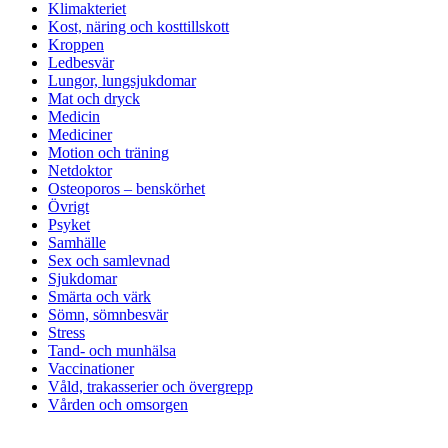
Klimakteriet
Kost, näring och kosttillskott
Kroppen
Ledbesvär
Lungor, lungsjukdomar
Mat och dryck
Medicin
Mediciner
Motion och träning
Netdoktor
Osteoporos – benskörhet
Övrigt
Psyket
Samhälle
Sex och samlevnad
Sjukdomar
Smärta och värk
Sömn, sömnbesvär
Stress
Tand- och munhälsa
Vaccinationer
Våld, trakasserier och övergrepp
Vården och omsorgen