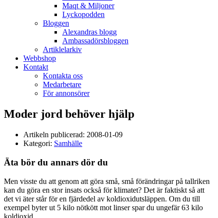
Maqt & Miljoner
Lyckopodden
Bloggen
Alexandras blogg
Ambassadörsbloggen
Artiklelarkiv
Webbshop
Kontakt
Kontakta oss
Medarbetare
För annonsörer
Moder jord behöver hjälp
Artikeln publicerad:
2008-01-09
Kategori:
Samhälle
Äta bör du annars dör du
Men visste du att genom att göra små, små förändringar på tallriken
kan du göra en stor insats också för klimatet? Det är faktiskt så att
det vi äter står för en fjärdedel av koldioxidutsläppen. Om du till
exempel byter ut 5 kilo nötkött mot linser spar du ungefär 63 kilo
koldioxid.