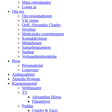
Mina erbjudanden
Logga ut
Om oss
Om organisationen
Vår vision
Ordf. Alexandra Charles
Styrelser
Medicinska expertgruppen
Kontaktkvinnor
Medarbetare
Samarbetspartners
Stadgar
Verksamhetsberättelse
Press
Pressmaterial
Logotyper
Ambassadörer
Aktuella Program
Kunskapsportal
Webbinarier
TV
Alexandras Hörna
Filmarkivet
Poddar
Charles & Zazzi