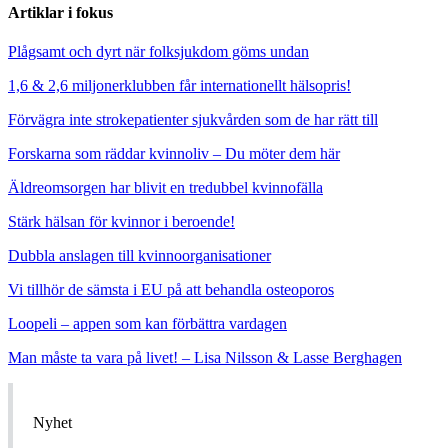
Artiklar i fokus
Plågsamt och dyrt när folksjukdom göms undan
1,6 & 2,6 miljonerklubben får internationellt hälsopris!
Förvägra inte strokepatienter sjukvården som de har rätt till
Forskarna som räddar kvinnoliv – Du möter dem här
Äldreomsorgen har blivit en tredubbel kvinnofälla
Stärk hälsan för kvinnor i beroende!
Dubbla anslagen till kvinnoorganisationer
Vi tillhör de sämsta i EU på att behandla osteoporos
Loopeli – appen som kan förbättra vardagen
Man måste ta vara på livet! – Lisa Nilsson & Lasse Berghagen
Nyhet