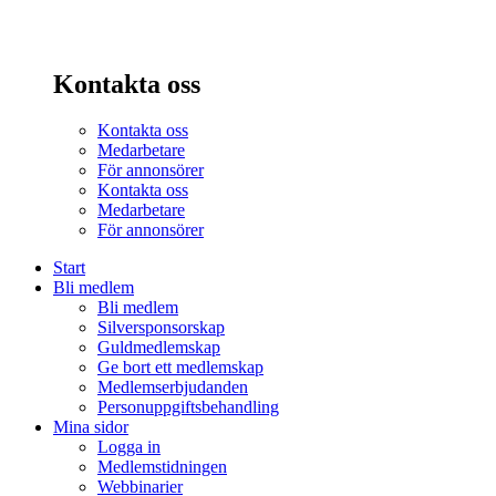
Kontakta oss
Kontakta oss
Medarbetare
För annonsörer
Kontakta oss
Medarbetare
För annonsörer
Start
Bli medlem
Bli medlem
Silversponsorskap
Guldmedlemskap
Ge bort ett medlemskap
Medlemserbjudanden
Personuppgiftsbehandling
Mina sidor
Logga in
Medlemstidningen
Webbinarier