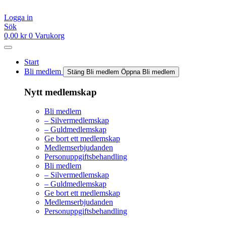
Hoppa
till
Logga in
innehåll
Sök
0,00
kr
0
Varukorg
Start
Bli medlem
Stäng Bli medlem
Öppna Bli medlem
Nytt medlemskap
Bli medlem
– Silvermedlemskap
– Guldmedlemskap
Ge bort ett medlemskap
Medlemserbjudanden
Personuppgiftsbehandling
Bli medlem
– Silvermedlemskap
– Guldmedlemskap
Ge bort ett medlemskap
Medlemserbjudanden
Personuppgiftsbehandling