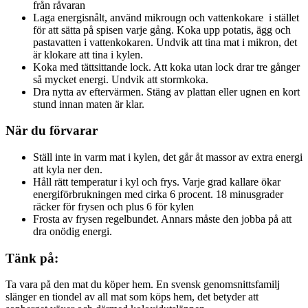
från råvaran
Laga energisnålt, använd mikrougn och vattenkokare i stället
för att sätta på spisen varje gång. Koka upp potatis, ägg och
pastavatten i vattenkokaren. Undvik att tina mat i mikron, det
är klokare att tina i kylen.
Koka med tättsittande lock. Att koka utan lock drar tre gånger
så mycket energi. Undvik att stormkoka.
Dra nytta av eftervärmen. Stäng av plattan eller ugnen en kort
stund innan maten är klar.
När du förvarar
Ställ inte in varm mat i kylen, det går åt massor av extra energi
att kyla ner den.
Håll rätt temperatur i kyl och frys. Varje grad kallare ökar
energiförbrukningen med cirka 6 procent. 18 minusgrader
räcker för frysen och plus 6 för kylen
Frosta av frysen regelbundet. Annars måste den jobba på att
dra onödig energi.
Tänk på:
Ta vara på den mat du köper hem. En svensk genomsnittsfamilj
slänger en tiondel av all mat som köps hem, det betyder att