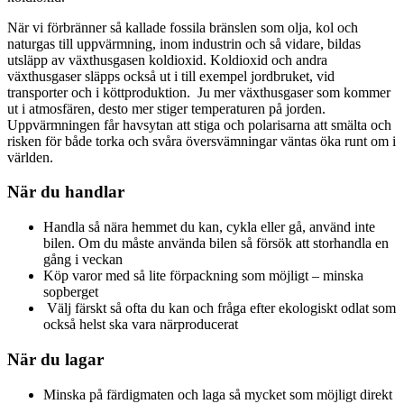
När vi förbränner så kallade fossila bränslen som olja, kol och
naturgas till uppvärmning, inom industrin och så vidare, bildas
utsläpp av växthusgasen koldioxid. Koldioxid och andra
växthusgaser släpps också ut i till exempel jordbruket, vid
transporter och i köttproduktion. Ju mer växthusgaser som kommer
ut i atmosfären, desto mer stiger temperaturen på jorden.
Uppvärmningen får havsytan att stiga och polarisarna att smälta och
risken för både torka och svåra översvämningar väntas öka runt om i
världen.
När du handlar
Handla så nära hemmet du kan, cykla eller gå, använd inte
bilen. Om du måste använda bilen så försök att storhandla en
gång i veckan
Köp varor med så lite förpackning som möjligt – minska
sopberget
Välj färskt så ofta du kan och fråga efter ekologiskt odlat som
också helst ska vara närproducerat
När du lagar
Minska på färdigmaten och laga så mycket som möjligt direkt