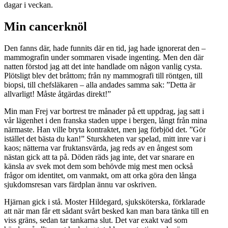
dagar i veckan.
Min cancerknöl
Den fanns där, hade funnits där en tid, jag hade ignorerat den –
mammografin under sommaren visade ingenting. Men den där
natten förstod jag att det inte handlade om någon vanlig cysta.
Plötsligt blev det bråttom; från ny mammografi till röntgen, till
biopsi, till chefsläkaren – alla andades samma sak: ”Detta är
allvarligt! Måste åtgärdas direkt!”
Min man Frej var bortrest tre månader på ett uppdrag, jag satt i
vår lägenhet i den franska staden uppe i bergen, långt från mina
närmaste. Han ville bryta kontraktet, men jag förbjöd det. ”Gör
istället det bästa du kan!” Sturskheten var spelad, mitt inre var i
kaos; nätterna var fruktansvärda, jag reds av en ångest som
nästan gick att ta på. Döden räds jag inte, det var snarare en
känsla av svek mot dem som behövde mig mest men också
frågor om identitet, om vanmakt, om att orka göra den långa
sjukdomsresan vars färdplan ännu var oskriven.
Hjärnan gick i stå. Moster Hildegard, sjuksköterska, förklarade
att när man får ett sådant svårt besked kan man bara tänka till en
viss gräns, sedan tar tankarna slut. Det var exakt vad som