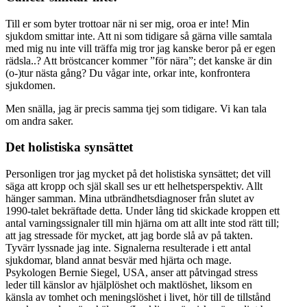
Till er som byter trottoar när ni ser mig, oroa er inte! Min
sjukdom smittar inte. Att ni som tidigare så gärna ville samtala
med mig nu inte vill träffa mig tror jag kanske beror på er egen
rädsla..? Att bröstcancer kommer ”för nära”; det kanske är din
(o-)tur nästa gång? Du vågar inte, orkar inte, konfrontera
sjukdomen.
Men snälla, jag är precis samma tjej som tidigare. Vi kan tala
om andra saker.
Det holistiska synsättet
Personligen tror jag mycket på det holistiska synsättet; det vill
säga att kropp och själ skall ses ur ett helhetsperspektiv. Allt
hänger samman. Mina utbrändhetsdiagnoser från slutet av
1990-talet bekräftade detta. Under lång tid skickade kroppen ett
antal varningssignaler till min hjärna om att allt inte stod rätt till;
att jag stressade för mycket, att jag borde slå av på takten.
Tyvärr lyssnade jag inte. Signalerna resulterade i ett antal
sjukdomar, bland annat besvär med hjärta och mage.
Psykologen Bernie Siegel, USA, anser att påtvingad stress
leder till känslor av hjälplöshet och maktlöshet, liksom en
känsla av tomhet och meningslöshet i livet, hör till de tillstånd