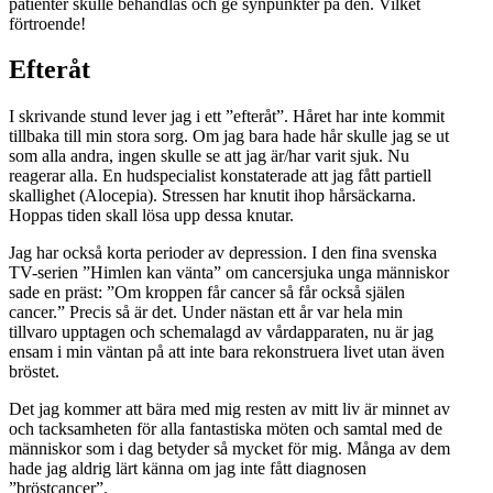
patienter skulle behandlas och ge synpunkter på den. Vilket
förtroende!
Efteråt
I skrivande stund lever jag i ett ”efteråt”. Håret har inte kommit
tillbaka till min stora sorg. Om jag bara hade hår skulle jag se ut
som alla andra, ingen skulle se att jag är/har varit sjuk. Nu
reagerar alla. En hudspecialist konstaterade att jag fått partiell
skallighet (Alocepia). Stressen har knutit ihop hårsäckarna.
Hoppas tiden skall lösa upp dessa knutar.
Jag har också korta perioder av depression. I den fina svenska
TV-serien ”Himlen kan vänta” om cancersjuka unga människor
sade en präst: ”Om kroppen får cancer så får också själen
cancer.” Precis så är det. Under nästan ett år var hela min
tillvaro upptagen och schemalagd av vårdapparaten, nu är jag
ensam i min väntan på att inte bara rekonstruera livet utan även
bröstet.
Det jag kommer att bära med mig resten av mitt liv är minnet av
och tacksamheten för alla fantastiska möten och samtal med de
människor som i dag betyder så mycket för mig. Många av dem
hade jag aldrig lärt känna om jag inte fått diagnosen
”bröstcancer”.