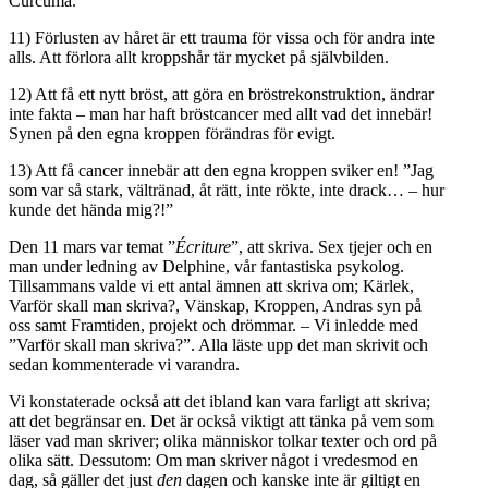
Curcuma.
11) Förlusten av håret är ett trauma för vissa och för andra inte
alls. Att förlora allt kroppshår tär mycket på självbilden.
12) Att få ett nytt bröst, att göra en bröstrekonstruktion, ändrar
inte fakta – man har haft bröstcancer med allt vad det innebär!
Synen på den egna kroppen förändras för evigt.
13) Att få cancer innebär att den egna kroppen sviker en! ”Jag
som var så stark, vältränad, åt rätt, inte rökte, inte drack… – hur
kunde det hända mig?!”
Den 11 mars var temat ”
Écriture
”, att skriva. Sex tjejer och en
man under ledning av Delphine, vår fantastiska psykolog.
Tillsammans valde vi ett antal ämnen att skriva om; Kärlek,
Varför skall man skriva?, Vänskap, Kroppen, Andras syn på
oss samt Framtiden, projekt och drömmar. – Vi inledde med
”Varför skall man skriva?”. Alla läste upp det man skrivit och
sedan kommenterade vi varandra.
Vi konstaterade också att det ibland kan vara farligt att skriva;
att det begränsar en. Det är också viktigt att tänka på vem som
läser vad man skriver; olika människor tolkar texter och ord på
olika sätt. Dessutom: Om man skriver något i vredesmod en
dag, så gäller det just
den
dagen och kanske inte är giltigt en