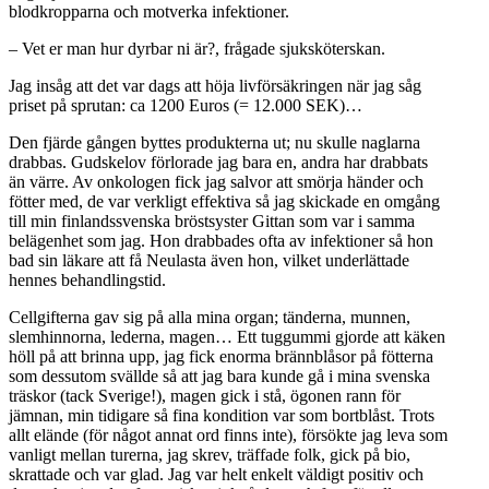
blodkropparna och motverka infektioner.
– Vet er man hur dyrbar ni är?, frågade sjuksköterskan.
Jag insåg att det var dags att höja livförsäkringen när jag såg
priset på sprutan: ca 1200 Euros (= 12.000 SEK)…
Den fjärde gången byttes produkterna ut; nu skulle naglarna
drabbas. Gudskelov förlorade jag bara en, andra har drabbats
än värre. Av onkologen fick jag salvor att smörja händer och
fötter med, de var verkligt effektiva så jag skickade en omgång
till min finlandssvenska bröstsyster Gittan som var i samma
belägenhet som jag. Hon drabbades ofta av infektioner så hon
bad sin läkare att få Neulasta även hon, vilket underlättade
hennes behandlingstid.
Cellgifterna gav sig på alla mina organ; tänderna, munnen,
slemhinnorna, lederna, magen… Ett tuggummi gjorde att käken
höll på att brinna upp, jag fick enorma brännblåsor på fötterna
som dessutom svällde så att jag bara kunde gå i mina svenska
träskor (tack Sverige!), magen gick i stå, ögonen rann för
jämnan, min tidigare så fina kondition var som bortblåst. Trots
allt elände (för något annat ord finns inte), försökte jag leva som
vanligt mellan turerna, jag skrev, träffade folk, gick på bio,
skrattade och var glad. Jag var helt enkelt väldigt positiv och