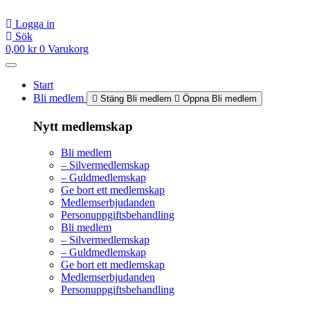
Hoppa
till
Logga in
innehåll
Sök
0,00
kr
0
Varukorg
Start
Bli medlem
Stäng Bli medlem
Öppna Bli medlem
Nytt medlemskap
Bli medlem
– Silvermedlemskap
– Guldmedlemskap
Ge bort ett medlemskap
Medlemserbjudanden
Personuppgiftsbehandling
Bli medlem
– Silvermedlemskap
– Guldmedlemskap
Ge bort ett medlemskap
Medlemserbjudanden
Personuppgiftsbehandling