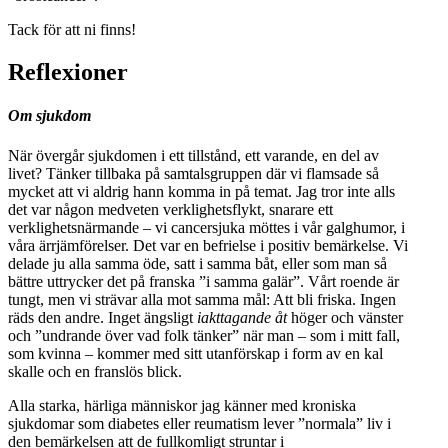
Tack för att ni finns!
Reflexioner
Om sjukdom
När övergår sjukdomen i ett tillstånd, ett varande, en del av
livet? Tänker tillbaka på samtalsgruppen där vi flamsade så
mycket att vi aldrig hann komma in på temat. Jag tror inte alls
det var någon medveten verklighetsflykt, snarare ett
verklighetsnärmande – vi cancersjuka möttes i vår galghumor, i
våra ärrjämförelser. Det var en befrielse i positiv bemärkelse. Vi
delade ju alla samma öde, satt i samma båt, eller som man så
bättre uttrycker det på franska ”i samma galär”. Vårt roende är
tungt, men vi strävar alla mot samma mål: Att bli friska. Ingen
räds den andre. Inget ängsligt
iakttagande åt
höger och vänster
och ”undrande över vad folk tänker” när man – som i mitt fall,
som kvinna – kommer med sitt utanförskap i form av en kal
skalle och en franslös blick.
Alla starka, härliga människor jag känner med kroniska
sjukdomar som diabetes eller reumatism lever ”normala” liv i
den bemärkelsen att de fullkomligt struntar i