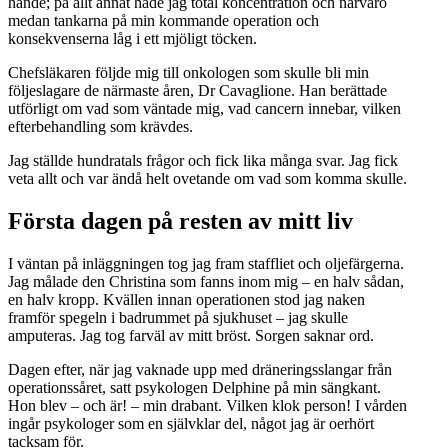
hände; på allt annat hade jag total koncentration och närvaro
medan tankarna på min kommande operation och
konsekvenserna låg i ett mjöligt töcken.
Chefsläkaren följde mig till onkologen som skulle bli min
följeslagare de närmaste åren, Dr Cavaglione. Han berättade
utförligt om vad som väntade mig, vad cancern innebar, vilken
efterbehandling som krävdes.
Jag ställde hundratals frågor och fick lika många svar. Jag fick
veta allt och var ändå helt ovetande om vad som komma skulle.
Första dagen på resten av mitt liv
I väntan på inläggningen tog jag fram staffliet och oljefärgerna.
Jag målade den Christina som fanns inom mig – en halv sådan,
en halv kropp. Kvällen innan operationen stod jag naken
framför spegeln i badrummet på sjukhuset – jag skulle
amputeras. Jag tog farväl av mitt bröst. Sorgen saknar ord.
Dagen efter, när jag vaknade upp med dräneringsslangar från
operationssåret, satt psykologen Delphine på min sängkant.
Hon blev – och är! – min drabant. Vilken klok person! I vården
ingår psykologer som en självklar del, något jag är oerhört
tacksam för.