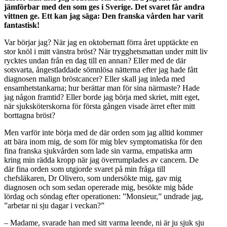
jämförbar med den som ges i Sverige. Det svaret får andra
vittnen ge. Ett kan jag säga: Den franska vården har varit
fantastisk!
Var börjar jag? När jag en oktobernatt förra året upptäckte en
stor knöl i mitt vänstra bröst? När trygghetsmattan under mitt liv
rycktes undan från en dag till en annan? Eller med de där
sotsvarta, ångestladdade sömnlösa nätterna efter jag hade fått
diagnosen malign bröstcancer? Eller skall jag inleda med
ensamhetstankarna; hur berättar man för sina närmaste? Hade
jag någon framtid? Eller borde jag börja med skriet, mitt eget,
när sjuksköterskorna för första gången visade ärret efter mitt
borttagna bröst?
Men varför inte börja med de där orden som jag alltid kommer
att bära inom mig, de som för mig blev symptomatiska för den
fina franska sjukvården som lade sin varma, empatiska arm
kring min rädda kropp när jag överrumplades av cancern. De
där fina orden som utgjorde svaret på min fråga till
chefsläkaren, Dr Olivero, som undersökte mig, gav mig
diagnosen och som sedan opererade mig, besökte mig både
lördag och söndag efter operationen: ”Monsieur,” undrade jag,
”arbetar ni sju dagar i veckan?”
– Madame, svarade han med sitt varma leende, ni är ju sjuk sju