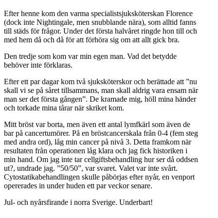
Efter henne kom den varma specialistsjuksköterskan Florence
(dock inte Nightingale, men snubblande nära), som alltid fanns
till städs för frågor. Under det första halvåret ringde hon till och
med hem då och då för att förhöra sig om att allt gick bra.
Den tredje som kom var min egen man. Vad det betydde
behöver inte förklaras.
Efter ett par dagar kom två sjuksköterskor och berättade att ”nu
skall vi se på såret tillsammans, man skall aldrig vara ensam när
man ser det första gången”. De kramade mig, höll mina händer
och torkade mina tårar när skriket kom.
Mitt bröst var borta, men även ett antal lymfkärl som även de
bar på cancertumörer. På en bröstcancerskala från 0-4 (fem steg
med andra ord), låg min cancer på nivå 3. Detta framkom när
resultaten från operationen låg klara och jag fick historiken i
min hand. Om jag inte tar cellgiftsbehandling hur ser då oddsen
ut?, undrade jag. ”50/50”, var svaret. Valet var inte svårt.
Cytostatikabehandlingen skulle påbörjas efter nyår, en venport
opererades in under huden ett par veckor senare.
Jul- och nyårsfirande i norra Sverige. Underbart!