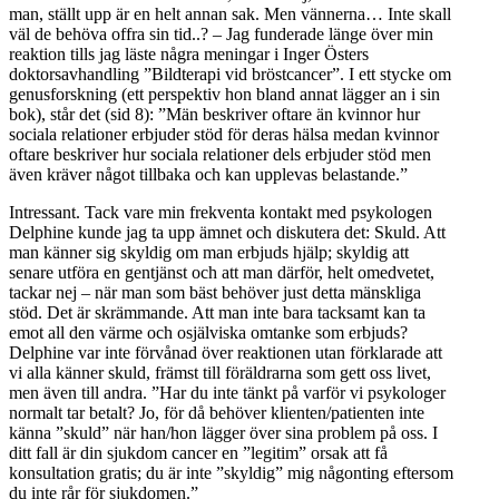
man, ställt upp är en helt annan sak. Men vännerna… Inte skall
väl de behöva offra sin tid..? – Jag funderade länge över min
reaktion tills jag läste några meningar i Inger Östers
doktorsavhandling ”Bildterapi vid bröstcancer”. I ett stycke om
genusforskning (ett perspektiv hon bland annat lägger an i sin
bok), står det (sid 8): ”Män beskriver oftare än kvinnor hur
sociala relationer erbjuder stöd för deras hälsa medan kvinnor
oftare beskriver hur sociala relationer dels erbjuder stöd men
även kräver något tillbaka och kan upplevas belastande.”
Intressant. Tack vare min frekventa kontakt med psykologen
Delphine kunde jag ta upp ämnet och diskutera det: Skuld. Att
man känner sig skyldig om man erbjuds hjälp; skyldig att
senare utföra en gentjänst och att man därför, helt omedvetet,
tackar nej – när man som bäst behöver just detta mänskliga
stöd. Det är skrämmande. Att man inte bara tacksamt kan ta
emot all den värme och osjälviska omtanke som erbjuds?
Delphine var inte förvånad över reaktionen utan förklarade att
vi alla känner skuld, främst till föräldrarna som gett oss livet,
men även till andra. ”Har du inte tänkt på varför vi psykologer
normalt tar betalt? Jo, för då behöver klienten/patienten inte
känna ”skuld” när han/hon lägger över sina problem på oss. I
ditt fall är din sjukdom cancer en ”legitim” orsak att få
konsultation gratis; du är inte ”skyldig” mig någonting eftersom
du inte rår för sjukdomen.”