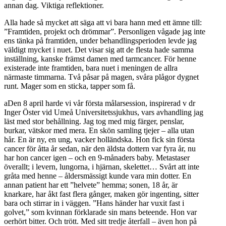
annan dag. Viktiga reflektioner.
Alla hade så mycket att säga att vi bara hann med ett ämne till:
”Framtiden, projekt och drömmar”. Personligen vågade jag inte
ens tänka på framtiden, under behandlingsperioden levde jag
väldigt mycket i nuet. Det visar sig att de flesta hade samma
inställning, kanske främst damen med tarmcancer. För henne
existerade inte framtiden, bara nuet i meningen de allra
närmaste timmarna. Två påsar på magen, svåra plågor dygnet
runt. Mager som en sticka, tapper som få.
aDen 8 april harde vi vår första målarsession, inspirerad v dr
Inger Öster vid Umeå Universitetssjukhus, vars avhandling jag
läst med stor behållning. Jag tog med mig färger, penslar,
burkar, vätskor med mera. En skön samling tjejer – alla utan
hår. En är ny, en ung, vacker holländska. Hon fick sin första
cancer för åtta år sedan, när den äldsta dottern var fyra år, nu
har hon cancer igen – och en 9-månaders baby. Metastaser
överallt; i levern, lungorna, i hjärnan, skelettet… Svårt att inte
gråta med henne – åldersmässigt kunde vara min dotter. En
annan patient har ett ”helvete” hemma; sonen, 18 år, är
knarkare, har åkt fast flera gånger, maken gör ingenting, sitter
bara och stirrar in i väggen. ”Hans händer har vuxit fast i
golvet,” som kvinnan förklarade sin mans beteende. Hon var
oerhört bitter. Och trött. Med sitt tredje återfall – även hon på