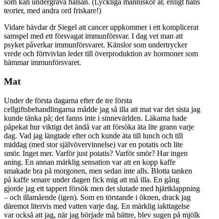
som kan undergräva hälsan. (Lyckliga människor är, enligt hans
teorier, med andra ord friskare!)
Vidare hävdar dr Siegel att cancer uppkommer i ett komplicerat
samspel med ett försvagat immunförsvar. I dag vet man att
psyket påverkar immunförsvaret. Känslor som undertrycker
vrede och förtvivlan leder till överproduktion av hormoner som
hämmar immunförsvaret.
Mat
Under de första dagarna efter de tre första
cellgiftsbehandlingarna mådde jag så illa att mat var det sista jag
kunde tänka på; det fanns inte i sinnevärlden. Läkarna hade
påpekat hur viktigt det ändå var att försöka äta lite grann varje
dag. Vad jag längtade efter och kunde äta till lunch och till
middag (med stor självövervinnelse) var en potatis och lite
smör. Inget mer. Varför just potatis? Varför smör? Har ingen
aning. En annan märklig sensation var att en kopp kaffe
smakade bra på morgonen, men sedan inte alls. Blotta tanken
på kaffe senare under dagen fick mig att må illa. En gång
gjorde jag ett tappert försök men det slutade med hjärtklappning
– och illamående (igen). Som en törstande i öknen, drack jag
däremot litervis med vatten varje dag. En märklig iakttagelse
var också att jag, när jag började må bättre, blev sugen på mjölk