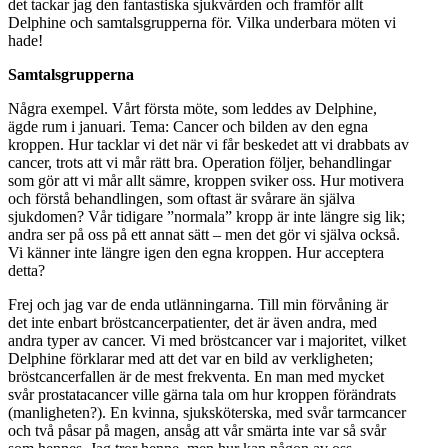
det tackar jag den fantastiska sjukvården och framför allt
Delphine och samtalsgrupperna för. Vilka underbara möten vi
hade!
Samtalsgrupperna
Några exempel. Vårt första möte, som leddes av Delphine,
ägde rum i januari. Tema: Cancer och bilden av den egna
kroppen. Hur tacklar vi det när vi får beskedet att vi drabbats av
cancer, trots att vi mår rätt bra. Operation följer, behandlingar
som gör att vi mår allt sämre, kroppen sviker oss. Hur motivera
och förstå behandlingen, som oftast är svårare än själva
sjukdomen? Vår tidigare ”normala” kropp är inte längre sig lik;
andra ser på oss på ett annat sätt – men det gör vi själva också.
Vi känner inte längre igen den egna kroppen. Hur acceptera
detta?
Frej och jag var de enda utlänningarna. Till min förvåning är
det inte enbart bröstcancerpatienter, det är även andra, med
andra typer av cancer. Vi med bröstcancer var i majoritet, vilket
Delphine förklarar med att det var en bild av verkligheten;
bröstcancerfallen är de mest frekventa. En man med mycket
svår prostatacancer ville gärna tala om hur kroppen förändrats
(manligheten?). En kvinna, sjuksköterska, med svår tarmcancer
och två påsar på magen, ansåg att vår smärta inte var så svår