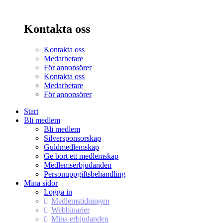
Kontakta oss
Kontakta oss
Medarbetare
För annonsörer
Kontakta oss
Medarbetare
För annonsörer
Start
Bli medlem
Bli medlem
Silversponsorskap
Guldmedlemskap
Ge bort ett medlemskap
Medlemserbjudanden
Personuppgiftsbehandling
Mina sidor
Logga in
Medlemstidningen
Webbinarier
Mina erbjudanden