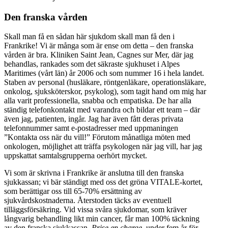
Den franska vården
Skall man få en sådan här sjukdom skall man få den i
Frankrike! Vi är många som är ense om detta – den franska
vården är bra. Kliniken Saint Jean, Cagnes sur Mer, där jag
behandlas, rankades som det säkraste sjukhuset i Alpes
Maritimes (vårt län) år 2006 och som nummer 16 i hela landet.
Staben av personal (husläkare, röntgenläkare, operationsläkare,
onkolog, sjuksköterskor, psykolog), som tagit hand om mig har
alla varit professionella, snabba och empatiska. De har alla
ständig telefonkontakt med varandra och bildar ett team – där
även jag, patienten, ingår. Jag har även fått deras privata
telefonnummer samt e-postadresser med uppmaningen
”Kontakta oss när du vill!” Förutom månatliga möten med
onkologen, möjlighet att träffa psykologen när jag vill, har jag
uppskattat samtalsgrupperna oerhört mycket.
Vi som är skrivna i Frankrike är anslutna till den franska
sjukkassan; vi bär ständigt med oss det gröna VITALE-kortet,
som berättigar oss till 65-70% ersättning av
sjukvårdskostnaderna. Återstoden täcks av eventuell
tilläggsförsäkring. Vid vissa svåra sjukdomar, som kräver
långvarig behandling likt min cancer, får man 100% täckning
av den franska sjukkassan,
Prise en charge,
under fem år för