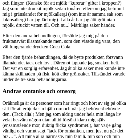
och flingor. (Kanske för att mjölk ”kurerar” gifter i kroppen?)
Jag som inte druckit mjölk sedan tonåren eftersom jag befunnit
mig i gränslandet för mjölkallergi (som inte är samma sak som
laktosallergi har jag lärt mig). I alla år har jag ätit gröt utan
mjölk, druckit vatten till. Och nu..! Märkliga saker händer.
Efter den andra behandlingen, försökte jag mig på den
fruktansvärt illasmakande men, som den visade sig vara, den
väl fungerande drycken Coca Cola.
Efter den fjärde behandlingen, då de bytte produkter, försvann
illamåendet tack och lov . Däremot tappade jag smaken helt.
Det var en sorglig erfarenhet. Jag åt olika saker men kunde inte
känna skillnaden på fisk, kött eller grönsaker. Tillståndet varade
under de tre sista behandlingarna.
Andras omtanke och omsorg
Oräkneliga är de personer som har ringt och hört av sig på olika
sätt för att erbjuda sin hjälp om och när jag behöver/behövde
den. (Tack alla!) Men jag som aldrig under hela mitt långa liv
velat besvära någon utan alltid försökt klara mig själv
(ensamstående mor, duktig flicka-syndromet!), har varje gång
vänligt och varmt sagt ”tack för omtanken, men just nu går det
bra…”. Att mina allra närmaste, min familj, min son och min