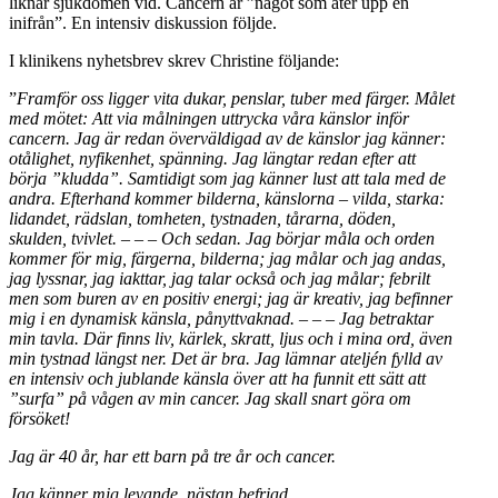
liknar sjukdomen vid. Cancern är ”något som äter upp en
inifrån”. En intensiv diskussion följde.
I klinikens nyhetsbrev skrev Christine följande:
”
Framför oss
ligger vita dukar, penslar, tuber med färger. Målet
med mötet: Att via målningen uttrycka våra känslor inför
cancern. Jag är redan överväldigad av de känslor jag känner:
otålighet, nyfikenhet, spänning. Jag längtar redan efter att
börja ”kludda”. Samtidigt som jag känner lust att tala med de
andra. Efterhand kommer bilderna, känslorna – vilda, starka:
lidandet, rädslan, tomheten, tystnaden, tårarna, döden,
skulden, tvivlet. – – – Och sedan. Jag börjar måla och orden
kommer för mig, färgerna, bilderna; jag målar och jag andas,
jag lyssnar, jag iakttar, jag talar också och jag målar; febrilt
men som buren av en positiv energi; jag är kreativ, jag befinner
mig i en dynamisk känsla, pånyttvaknad. – – – Jag betraktar
min tavla. Där finns liv, kärlek, skratt, ljus och i mina ord, även
min tystnad längst ner. Det är bra. Jag lämnar ateljén fylld av
en intensiv och jublande känsla över att ha funnit ett sätt att
”surfa” på vågen av min cancer. Jag skall snart göra om
försöket!
Jag är 40 år, har ett barn på tre år och cancer.
Jag känner mig levande, nästan befriad.