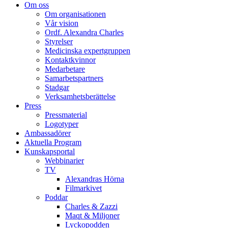
Om oss
Om organisationen
Vår vision
Ordf. Alexandra Charles
Styrelser
Medicinska expertgruppen
Kontaktkvinnor
Medarbetare
Samarbetspartners
Stadgar
Verksamhetsberättelse
Press
Pressmaterial
Logotyper
Ambassadörer
Aktuella Program
Kunskapsportal
Webbinarier
TV
Alexandras Hörna
Filmarkivet
Poddar
Charles & Zazzi
Maqt & Miljoner
Lyckopodden