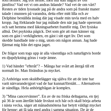
som hennes. Jag tror henne, men hur kan någon av oss
jämföra? Vad vet vi om andras lidande? Vad vet de om vårt?
Resten av tiden lyssnade jag på de andra som på franskt maner
talade i munnen på varandra, detta efter mitt lilla och av
Delphine beställda inslag där jag visade min tavla med en halv
kropp. Jag förklarade hur jag målade den när jag hade opererats
och satt hemma med läkningsarbetet framför mig. Det fysiska
alltså. Det psykiska pågick. Det som gör att man känner sig
som en gäst i verkligheten, en gäst i sitt eget liv. Det som
skedde handlade inte o mig, utom om någon annan. Jag hade
fjärmat mig från det egna jaget.
De frågor som togs upp är alla väsentliga och naturligtvis borde
en djupdykning göras i varje ämne.
1) Vad händer ”efteråt”? – Många har svårt att återgå till ett
normalt liv. Man förändras ju mycket.
2) Anhöriga som skuldbelägger sig själva för att de inte har
varit närvarande/gjort vad de har kunnat/förstått… Alternativen
är oändliga. Hela anhörigfrågan är komplex.
3) ”Mina cancervänner”. En av de nu friska deltagarna, en tjej
på 36 år som återfått både livslust och hår och skall börja arbeta
i nästa vecka, säger att månadsmötena har betytt väldigt mycket
för henne; att få tala med andra i samma situation. De är de