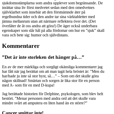
sjukdomsstämplarna som andra upplever som begränsande. De
inrättar sina liv först medvetet sedan med den omedvetnes
självklarhet som innebär att den förstnämnde äter på
regelbundna tider och den andre tar sina värktabletter med
jämna mellanrum utan att närmare reflektera över det. (Det
överlåter de åt oss andra att göra!) De äger också underbara
egenskaper som slår hål på alla fördomar om hur en ”sjuk” skall
vara och bete sig: humor och självdistans.
Kommentarer
”Det är inte storleken det hänger på…”
En av de mer märkliga och sorgligt okänsliga kommentarer jag
har fått när jag berättat om att man tagit hela bröstet är: ”Men du
har/hade ju inte så stor byst, så…” – Som om det skulle göra
någon skillnad! Smärtan och sorgen är lika stor för en person
med A- som för en med D-kupa!
Jag berättade historien för Delphine, psykologen, som blev helt
bestört. ”Menar personen med andra ord att det skulle vara
mindre svårt att amputera en liten hand än en större?”
Cancer smittar inte!