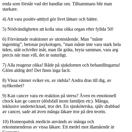
enda som förstår vad det handlar om. Tillsammans blir man
starkare.
4) Att vara positiv-attityd gör livet lättare och bättre.
5) Nödvändigheten att kolla sina olika organ efter fyllda 50!
6) Förväntade reaktioner av utomstående. Man ”måste
ingenting”, betonar psykologen, ”man måste inte vara stark hela
tiden, utåt och/eller inåt, man får gråta, bryta samman, vara arg
precis när man vill, det är naturligt.
7) Alla reagerar olika! Både på sjukdomen och behandlingarna!
Glöm aldrig det! Det finns inga facit.
8) Vissa vänner sviker en, av rädsla? Andra dras till dig, av
nyfikenhet?
9) Kan cancer vara en reaktion på stress? Även en emotionell
chock kan ge cancer (dödsfall inom familjen etc). Många,
inklusive undertecknad, tror det. En sjusköterska, själv drabbad
av cancer, sade att även många läkare tror på den teorin.
10) Homeopatisk medicin används av många och
rekommenderas av vissa läkare. Ett medel mot illamående är