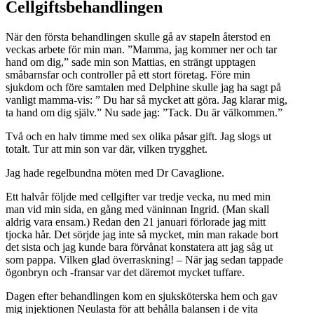
Cellgiftsbehandlingen
När den första behandlingen skulle gå av stapeln återstod en
veckas arbete för min man. ”Mamma, jag kommer ner och tar
hand om dig,” sade min son Mattias, en strängt upptagen
småbarnsfar och controller på ett stort företag. Före min
sjukdom och före samtalen med Delphine skulle jag ha sagt på
vanligt mamma-vis: ” Du har så mycket att göra. Jag klarar mig,
ta hand om dig själv.” Nu sade jag: ”Tack. Du är välkommen.”
Två och en halv timme med sex olika påsar gift. Jag slogs ut
totalt. Tur att min son var där, vilken trygghet.
Jag hade regelbundna möten med Dr Cavaglione.
Ett halvår följde med cellgifter var tredje vecka, nu med min
man vid min sida, en gång med väninnan Ingrid. (Man skall
aldrig vara ensam.) Redan den 21 januari förlorade jag mitt
tjocka hår. Det sörjde jag inte så mycket, min man rakade bort
det sista och jag kunde bara förvånat konstatera att jag såg ut
som pappa. Vilken glad överraskning! – När jag sedan tappade
ögonbryn och -fransar var det däremot mycket tuffare.
Dagen efter behandlingen kom en sjuksköterska hem och gav
mig injektionen Neulasta för att behålla balansen i de vita