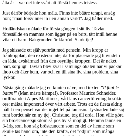
åtta år – var det inte svårt att förstå hennes tristess.
Just därför började hon måla. Finns inte bättre terapi, ansåg
hon; ”man försvinner in i en annan värld”. Jag håller med.
Holländskan målade för första gången i sitt liv. Tavlan
föreställde en mamma som ligger på en brits, tätt intill henne
vilar ett barn. Bakgrunden är klarröd. Stark tjej!
Jag skissade ett självporträtt med penseln. Min kropp är
frånkopplad, den existerar inte, därför placerade jag huvudet i
en låda, avskärmad från den osynliga kroppen. Det är naket,
bart, sorgligt. Tavlan blev kvar i samlingslokalen när vi packar
ihop och åker hem, var och en till sina liv, sina problem, sina
lyckor.
Nästa gång målade jag en knuten näve, med texten ”
Il faut le
battre!
” (Man måste kämpa!). Professor Maurice Schneider,
ordförande i Alpes Maritimes, vårt läns cancerförening besökte
oss; mäkta imponerad över vårt arbete. Trots att de flesta aldrig
hållit i en pensel var det inget fel på fantasin. Tystnaden lade sig
runt bordet när en ny tjej, Christine, tog till orda. Hon ville göra
sin bröstcancersjukdom så positiv så möjligt. Hemma fanns en
3-årig son, hon såg bröstcancern som en del av henne som
skulle tas hand om, inte den kräfta, det ”odjur” som många