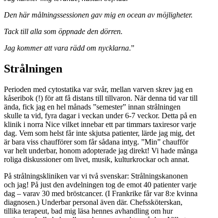
Den här målningssessionen gav mig en ocean av möjligheter.
Tack till alla som öppnade den dörren.
Jag kommer att vara rädd om nycklarna
.”
Strålningen
Perioden med cytostatika var svår, mellan varven skrev jag en
kåseribok (!) för att få distans till tillvaron. När denna tid var till
ända, fick jag en hel månads ”semester” innan strålningen
skulle ta vid, fyra dagar i veckan under 6-7 veckor. Detta på en
klinik i norra Nice vilket innebar ett par timmars taxiresor varje
dag. Vem som helst får inte skjutsa patienter, lärde jag mig, det
är bara viss chaufförer som får sådana intyg. ”Min” chaufför
var helt underbar, honom adopterade jag direkt! Vi hade många
roliga diskussioner om livet, musik, kulturkrockar och annat.
På strålningskliniken var vi två svenskar: Strålningskanonen
och jag! På just den avdelningen tog de emot 40 patienter varje
dag – varav 30 med bröstcancer. (I Frankrike får var 8:e kvinna
diagnosen.) Underbar personal även där. Chefssköterskan,
tillika terapeut, bad mig läsa hennes avhandling om hur