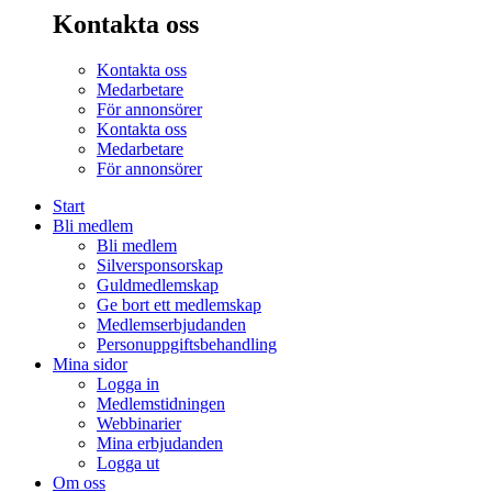
Kontakta oss
Kontakta oss
Medarbetare
För annonsörer
Kontakta oss
Medarbetare
För annonsörer
Start
Bli medlem
Bli medlem
Silversponsorskap
Guldmedlemskap
Ge bort ett medlemskap
Medlemserbjudanden
Personuppgiftsbehandling
Mina sidor
Logga in
Medlemstidningen
Webbinarier
Mina erbjudanden
Logga ut
Om oss