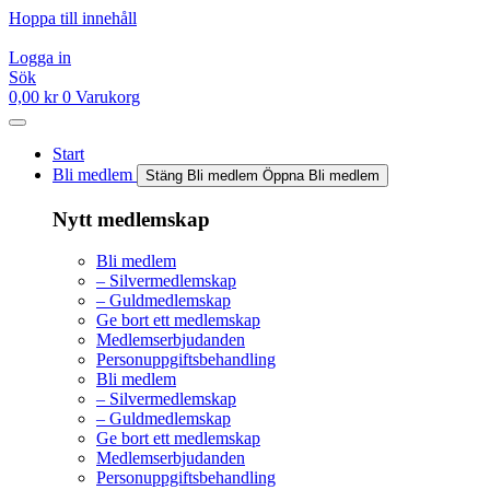
Hoppa till innehåll
Logga in
Sök
0,00
kr
0
Varukorg
Start
Bli medlem
Stäng Bli medlem
Öppna Bli medlem
Nytt medlemskap
Bli medlem
– Silvermedlemskap
– Guldmedlemskap
Ge bort ett medlemskap
Medlemserbjudanden
Personuppgiftsbehandling
Bli medlem
– Silvermedlemskap
– Guldmedlemskap
Ge bort ett medlemskap
Medlemserbjudanden
Personuppgiftsbehandling