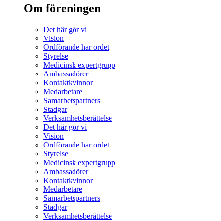
Om föreningen
Det här gör vi
Vision
Ordförande har ordet
Styrelse
Medicinsk expertgrupp
Ambassadörer
Kontaktkvinnor
Medarbetare
Samarbetspartners
Stadgar
Verksamhetsberättelse
Det här gör vi
Vision
Ordförande har ordet
Styrelse
Medicinsk expertgrupp
Ambassadörer
Kontaktkvinnor
Medarbetare
Samarbetspartners
Stadgar
Verksamhetsberättelse