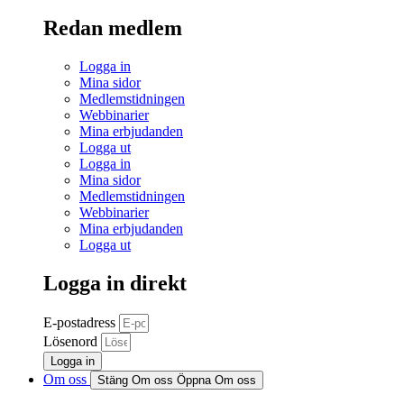
Redan medlem
Logga in
Mina sidor
Medlemstidningen
Webbinarier
Mina erbjudanden
Logga ut
Logga in
Mina sidor
Medlemstidningen
Webbinarier
Mina erbjudanden
Logga ut
Logga in direkt
E-postadress
Lösenord
Logga in
Om oss
Stäng Om oss
Öppna Om oss