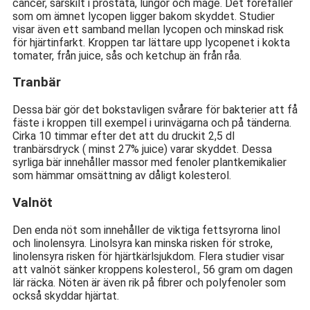
cancer, särskilt i prostata, lungor och mage. Det förefaller
som om ämnet lycopen ligger bakom skyddet. Studier
visar även ett samband mellan lycopen och minskad risk
för hjärtinfarkt. Kroppen tar lättare upp lycopenet i kokta
tomater, från juice, sås och ketchup än från råa.
Tranbär
Dessa bär gör det bokstavligen svårare för bakterier att få
fäste i kroppen till exempel i urinvägarna och på tänderna.
Cirka 10 timmar efter det att du druckit 2,5 dl
tranbärsdryck ( minst 27% juice) varar skyddet. Dessa
syrliga bär innehåller massor med fenoler plantkemikalier
som hämmar omsättning av dåligt kolesterol.
Valnöt
Den enda nöt som innehåller de viktiga fettsyrorna linol
och linolensyra. Linolsyra kan minska risken för stroke,
linolensyra risken för hjärtkärlsjukdom. Flera studier visar
att valnöt sänker kroppens kolesterol., 56 gram om dagen
lär räcka. Nöten är även rik på fibrer och polyfenoler som
också skyddar hjärtat.