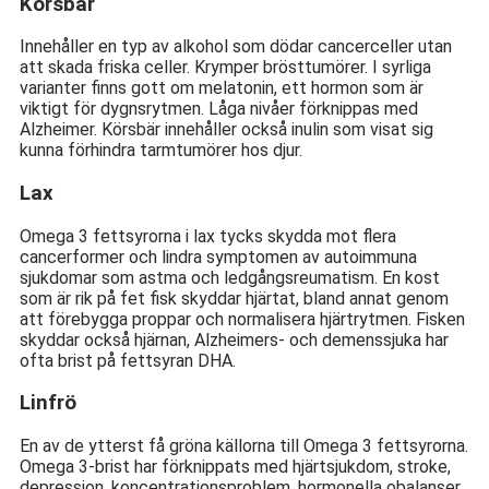
Körsbär
Innehåller en typ av alkohol som dödar cancerceller utan
att skada friska celler. Krymper brösttumörer. I syrliga
varianter finns gott om melatonin, ett hormon som är
viktigt för dygnsrytmen. Låga nivåer förknippas med
Alzheimer. Körsbär innehåller också inulin som visat sig
kunna förhindra tarmtumörer hos djur.
Lax
Omega 3 fettsyrorna i lax tycks skydda mot flera
cancerformer och lindra symptomen av autoimmuna
sjukdomar som astma och ledgångsreumatism. En kost
som är rik på fet fisk skyddar hjärtat, bland annat genom
att förebygga proppar och normalisera hjärtrytmen. Fisken
skyddar också hjärnan, Alzheimers- och demenssjuka har
ofta brist på fettsyran DHA.
Linfrö
En av de ytterst få gröna källorna till Omega 3 fettsyrorna.
Omega 3-brist har förknippats med hjärtsjukdom, stroke,
depression, koncentrationsproblem, hormonella obalanser