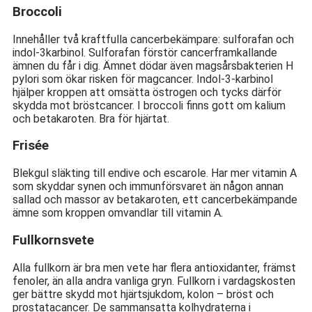
Broccoli
Innehåller två kraftfulla cancerbekämpare: sulforafan och
indol-3karbinol. Sulforafan förstör cancerframkallande
ämnen du får i dig. Ämnet dödar även magsårsbakterien H
pylori som ökar risken för magcancer. Indol-3-karbinol
hjälper kroppen att omsätta östrogen och tycks därför
skydda mot bröstcancer. I broccoli finns gott om kalium
och betakaroten. Bra för hjärtat.
Frisée
Blekgul släkting till endive och escarole. Har mer vitamin A
som skyddar synen och immunförsvaret än någon annan
sallad och massor av betakaroten, ett cancerbekämpande
ämne som kroppen omvandlar till vitamin A.
Fullkornsvete
Alla fullkorn är bra men vete har flera antioxidanter, främst
fenoler, än alla andra vanliga gryn. Fullkorn i vardagskosten
ger bättre skydd mot hjärtsjukdom, kolon – bröst och
prostatacancer. De sammansatta kolhydraterna i