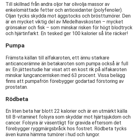
Till skillnad från andra oljor har olivolja massor av
enkelomättade fetter och antioxidanter (polyfenoler).
Oljan tycks skydda mot äggstocks och brösttumörer. Den
är en mycket viktig del av Medelhavskosten – mycket
grönsaker och fisk – som minskar risken för högt blodtryck
och hjärtinfarkt. En tesked ger 100 kalorier så lite räcker!
Pumpa
Främsta källan till alfakaroten, ett ännu starkare
anticancerämne än betakaroten som pumpa också är full
av. En jättestudie har visat att en kost rik på alfakaroten
minskar lungcancerrisken med 63 procent. Vissa belägg
finns att pumpafrön förebygger godartad förstoring av
prostatan.
Rödbeta
En liten beta har blott 22 kalorier och är en utmärkt källa
till B-vitaminet folsyra som skyddar mot hjärtsjukdom och
cancer. Folsyra är väsentligt för gravida eftersom det
förebygger ryggmärgsbråck hos fostret. Rödbeta tycks
även kunna hämma tumörer i hud och lungor.