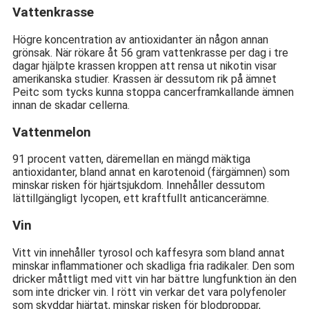
Vattenkrasse
Högre koncentration av antioxidanter än någon annan
grönsak. När rökare åt 56 gram vattenkrasse per dag i tre
dagar hjälpte krassen kroppen att rensa ut nikotin visar
amerikanska studier. Krassen är dessutom rik på ämnet
Peitc som tycks kunna stoppa cancerframkallande ämnen
innan de skadar cellerna.
Vattenmelon
91 procent vatten, däremellan en mängd mäktiga
antioxidanter, bland annat en karotenoid (färgämnen) som
minskar risken för hjärtsjukdom. Innehåller dessutom
lättillgängligt lycopen, ett kraftfullt anticancerämne.
Vin
Vitt vin innehåller tyrosol och kaffesyra som bland annat
minskar inflammationer och skadliga fria radikaler. Den som
dricker måttligt med vitt vin har bättre lungfunktion än den
som inte dricker vin. I rött vin verkar det vara polyfenoler
som skyddar hjärtat, minskar risken för blodproppar,