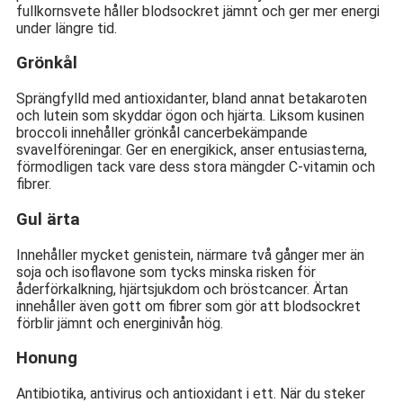
fullkornsvete håller blodsockret jämnt och ger mer energi
under längre tid.
Grönkål
Sprängfylld med antioxidanter, bland annat betakaroten
och lutein som skyddar ögon och hjärta. Liksom kusinen
broccoli innehåller grönkål cancerbekämpande
svavelföreningar. Ger en energikick, anser entusiasterna,
förmodligen tack vare dess stora mängder C-vitamin och
fibrer.
Gul ärta
Innehåller mycket genistein, närmare två gånger mer än
soja och isoflavone som tycks minska risken för
åderförkalkning, hjärtsjukdom och bröstcancer. Ärtan
innehåller även gott om fibrer som gör att blodsockret
förblir jämnt och energinivån hög.
Honung
Antibiotika, antivirus och antioxidant i ett. När du steker