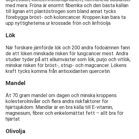
med mera. Fröna är enormt fiberrika och den bästa källan
till lignan ett plantöstrogen som bland annat tycks
förebygga bröst- och koloncancer. Kroppen kan bara ta
upp nyttigheterna ur krossade frön och linfröolja.
Lök
När forskare jämförde lök och 200 andra födoämnen fann
de att löken minskade risken för lungcancer mest. Andra
studier tyder på att alliumväxter som lök, purjo och vitlök,
minskar risken för bröst-, strup- och magcancer. Lökens
kraft tycks komma från antioxidanten quercetin.
Mandel
Ät 70 gram mandel om dagen och minska kroppens
kolesterolnivåer och flera andra riskfaktorer för
hjärtsjukdom. Mandlar är en bra källa till E-vitamin,
magnesium, fibrer och enkelomättat fett – allt bra för
hjärtat
Olivolja