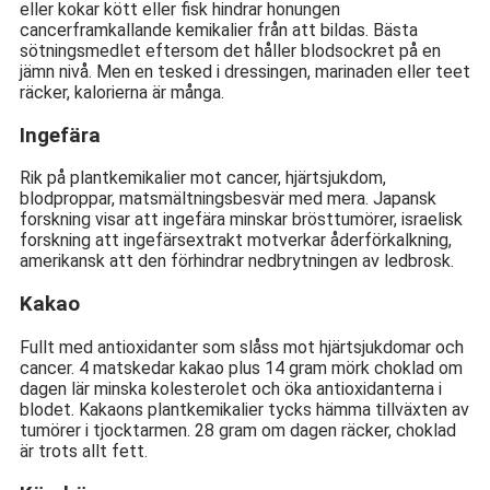
eller kokar kött eller fisk hindrar honungen
cancerframkallande kemikalier från att bildas. Bästa
sötningsmedlet eftersom det håller blodsockret på en
jämn nivå. Men en tesked i dressingen, marinaden eller teet
räcker, kalorierna är många.
Ingefära
Rik på plantkemikalier mot cancer, hjärtsjukdom,
blodproppar, matsmältningsbesvär med mera. Japansk
forskning visar att ingefära minskar brösttumörer, israelisk
forskning att ingefärsextrakt motverkar åderförkalkning,
amerikansk att den förhindrar nedbrytningen av ledbrosk.
Kakao
Fullt med antioxidanter som slåss mot hjärtsjukdomar och
cancer. 4 matskedar kakao plus 14 gram mörk choklad om
dagen lär minska kolesterolet och öka antioxidanterna i
blodet. Kakaons plantkemikalier tycks hämma tillväxten av
tumörer i tjocktarmen. 28 gram om dagen räcker, choklad
är trots allt fett.