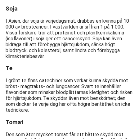
Soja
I Asien, där soja är varjedagsmat, drabbas en kvinna på 10
000 av bröstcancer. I västvärlden är siffran 1 på 1 000.
Vissa forskare tror att proteinet och plantkemikalierna
(isoflavoner) i soja ger ett cancerskydd. Soja kan även
bidraga till att förebygga hjärtsjukdom, sänka högt
blodtryck, och kolesterol, samt lindra och förebygga
klimakteriebesvär.
Te
I grönt te finns catechiner som verkar kunna skydda mot
bröst- magtrakts- och lungcancer. Svart te innehåller
flavonider som minskar blodplättarnas kletighet och risken
för hjärtsjukdom. Te skyddar även mot benskörhet; den
som dricker te varje dag har ofta högre bentäthet än icke
tedrickare.
Tomat
Den som äter mycket tomat får ett bättre skydd mot