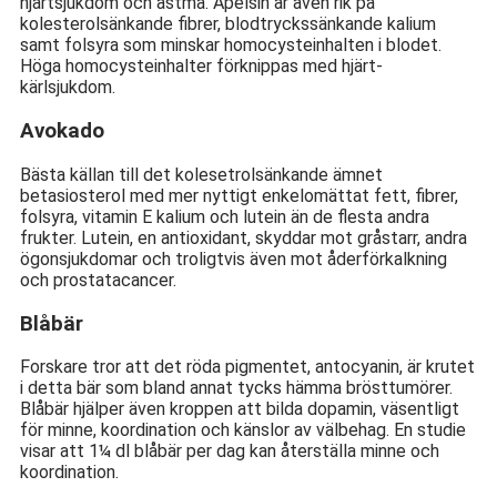
hjärtsjukdom och astma. Apelsin är även rik på
kolesterolsänkande fibrer, blodtryckssänkande kalium
samt folsyra som minskar homocysteinhalten i blodet.
Höga homocysteinhalter förknippas med hjärt-
kärlsjukdom.
Avokado
Bästa källan till det kolesetrolsänkande ämnet
betasiosterol med mer nyttigt enkelomättat fett, fibrer,
folsyra, vitamin E kalium och lutein än de flesta andra
frukter. Lutein, en antioxidant, skyddar mot gråstarr, andra
ögonsjukdomar och troligtvis även mot åderförkalkning
och prostatacancer.
Blåbär
Forskare tror att det röda pigmentet, antocyanin, är krutet
i detta bär som bland annat tycks hämma brösttumörer.
Blåbär hjälper även kroppen att bilda dopamin, väsentligt
för minne, koordination och känslor av välbehag. En studie
visar att 1¼ dl blåbär per dag kan återställa minne och
koordination.