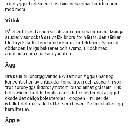
förebygger hudcancer hos kvinnor hämmar tarmtumörer
med mera.
Vitlök
Rå eller tillredd anses vitlök vara cancerhämmande. Många
studier visar också att vitlök är bra för hjärtat, den sänker
blodtryck, kolesterol och bekämpar infektioner. Krossad
dödar den farliga bakterier och svamp, till och med
amöborna som orsakar dysenteri.
Ägg
Bra källa till energigivande B-vitaminer. Äggula har hög
koncentration av antioxidanterna lutein och zeaxantin som
tros förebygga ålderssymptom, bland annat gråstarr. Tills
helt nyligen trodde forskare att det kolesterolrika ägget
ökade det dåliga kolesterolet i kroppen – nu ser de
istället det mättade fettet som boven. Det innehåller ägg
bara litet av.
Äpple