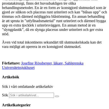
prostatakirurgi, finns det huvudsakligen tre olika
behandlingsmetoder. En är en form av konstgjord slutmuskel som är
gjord av silikon och placeras runt urinröret och kan ”blåsas upp” och
tömmas och därmed möjliggöra blåstömning. En annan behandling
är att spruta in ”utfyllnadsmaterial” runt urinröret och därmed bygga
upp en extra tjocklek i urinrörsväggen. En annan metod är en
”slyngplastik”, då en slynga placeras under urinröret och ger extra
stöd.
Även vid total inkontinens sekundärt till slutmuskelskada kan det
vara möjligt att operera in en konstgjord slutmuskel.
Författare:
Josefine Rössberger, läkare, Sahlgrenska
Universitetssjukhuset
Artikelsök
Sök i vårt omfattande artikelarkiv
Sök
Artikelkategorier