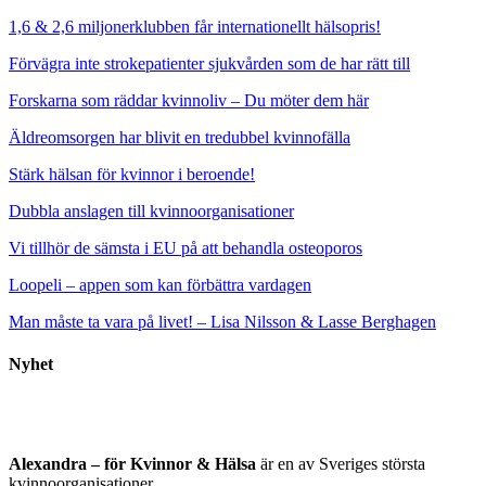
1,6 & 2,6 miljonerklubben får internationellt hälsopris!
Förvägra inte strokepatienter sjukvården som de har rätt till
Forskarna som räddar kvinnoliv – Du möter dem här
Äldreomsorgen har blivit en tredubbel kvinnofälla
Stärk hälsan för kvinnor i beroende!
Dubbla anslagen till kvinnoorganisationer
Vi tillhör de sämsta i EU på att behandla osteoporos
Loopeli – appen som kan förbättra vardagen
Man måste ta vara på livet! – Lisa Nilsson & Lasse Berghagen
Nyhet
Alexandra – för Kvinnor & Hälsa
är en av Sveriges största
kvinnoorganisationer.