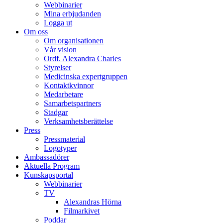
Webbinarier
Mina erbjudanden
Logga ut
Om oss
Om organisationen
Vår vision
Ordf. Alexandra Charles
Styrelser
Medicinska expertgruppen
Kontaktkvinnor
Medarbetare
Samarbetspartners
Stadgar
Verksamhetsberättelse
Press
Pressmaterial
Logotyper
Ambassadörer
Aktuella Program
Kunskapsportal
Webbinarier
TV
Alexandras Hörna
Filmarkivet
Poddar