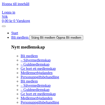
Hoppa till innehåll
Logga in
Sök
0,00
kr
0
Varukorg
Start
Bli medlem
Stäng Bli medlem
Öppna Bli medlem
Nytt medlemskap
Bli medlem
– Silvermedlemskap
– Guldmedlemskap
Ge bort ett medlemskap
Medlemserbjudanden
Personuppgiftsbehandling
Bli medlem
– Silvermedlemskap
– Guldmedlemskap
Ge bort ett medlemskap
Medlemserbjudanden
Personuppgiftsbehandling