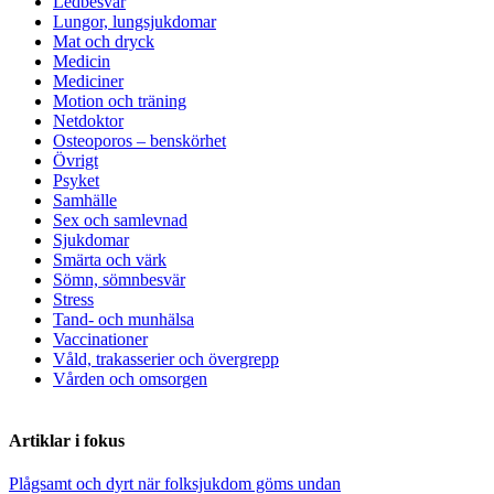
Ledbesvär
Lungor, lungsjukdomar
Mat och dryck
Medicin
Mediciner
Motion och träning
Netdoktor
Osteoporos – benskörhet
Övrigt
Psyket
Samhälle
Sex och samlevnad
Sjukdomar
Smärta och värk
Sömn, sömnbesvär
Stress
Tand- och munhälsa
Vaccinationer
Våld, trakasserier och övergrepp
Vården och omsorgen
Artiklar i fokus
Plågsamt och dyrt när folksjukdom göms undan