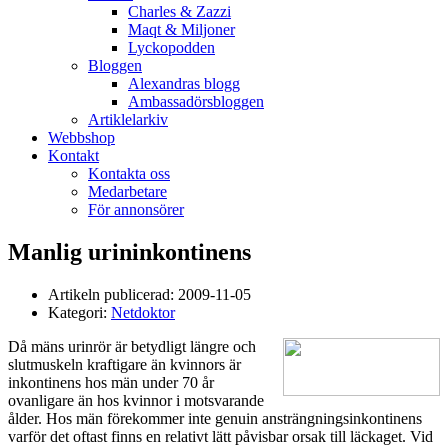
Charles & Zazzi
Maqt & Miljoner
Lyckopodden
Bloggen
Alexandras blogg
Ambassadörsbloggen
Artiklelarkiv
Webbshop
Kontakt
Kontakta oss
Medarbetare
För annonsörer
Manlig urininkontinens
Artikeln publicerad:
2009-11-05
Kategori:
Netdoktor
Då mäns urinrör är betydligt längre och
slutmuskeln kraftigare än kvinnors är
inkontinens hos män under 70 år
ovanligare än hos kvinnor i motsvarande
ålder. Hos män förekommer inte genuin ansträngningsinkontinens
varför det oftast finns en relativt lätt påvisbar orsak till läckaget. Vid