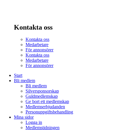
Kontakta oss
Kontakta oss
Medarbetare
För annonsörer
Kontakta oss
Medarbetare
För annonsörer
Start
Bli medlem
Bli medlem
Silversponsorskap
Guldmedlemskap
Ge bort ett medlemskap
Medlemserbjudanden
Personuppgiftsbehandling
Mina sidor
Logga in
Medlemstidningen