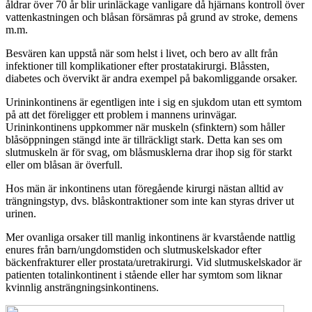
åldrar över 70 år blir urinläckage vanligare då hjärnans kontroll över
vattenkastningen och blåsan försämras på grund av stroke, demens
m.m.
Besvären kan uppstå när som helst i livet, och bero av allt från
infektioner till komplikationer efter prostatakirurgi. Blåssten,
diabetes och övervikt är andra exempel på bakomliggande orsaker.
Urininkontinens är egentligen inte i sig en sjukdom utan ett symtom
på att det föreligger ett problem i mannens urinvägar.
Urininkontinens uppkommer när muskeln (sfinktern) som håller
blåsöppningen stängd inte är tillräckligt stark. Detta kan ses om
slutmuskeln är för svag, om blåsmusklerna drar ihop sig för starkt
eller om blåsan är överfull.
Hos män är inkontinens utan föregående kirurgi nästan alltid av
trängningstyp, dvs. blåskontraktioner som inte kan styras driver ut
urinen.
Mer ovanliga orsaker till manlig inkontinens är kvarstående nattlig
enures från barn/ungdomstiden och slutmuskelskador efter
bäckenfrakturer eller prostata/uretrakirurgi. Vid slutmuskelskador är
patienten totalinkontinent i stående eller har symtom som liknar
kvinnlig ansträngningsinkontinens.