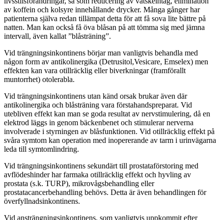
livsstilsförändringar, så som reducering av vätskeintag, elimination
av koffein och kolsyre innehållande drycker. Många gånger har
patienterna själva redan tillämpat detta för att få sova lite bättre på
natten. Man kan också få öva blåsan på att tömma sig med jämna
intervall, även kallat ”blåsträning”.
Vid trängningsinkontinens börjar man vanligtvis behandla med
någon form av antikolinergika (Detrusitol,Vesicare, Emselex) men
effekten kan vara otillräcklig eller biverkningar (framförallt
muntorrhet) otolerabla.
Vid trängningsinkontinens utan känd orsak brukar även där
antikolinergika och blåsträning vara förstahandspreparat. Vid
utebliven effekt kan man se goda resultat av nervstimulering, då en
elektrod läggs in genom bäckenbenet och stimulerar nerverna
involverade i styrningen av blåsfunktionen. Vid otillräcklig effekt på
svåra symtom kan operation med inopererande av tarm i urinvägarna
leda till symtomlindring.
Vid trängningsinkontinens sekundärt till prostataförstoring med
avflödeshinder har farmaka otillräcklig effekt och hyvling av
prostata (s.k. TURP), mikrovågsbehandling eller
prostatacancerbehandling behövs. Detta är även behandlingen för
överfyllnadsinkontinens.
Vid ansträngningsinkontinens, som vanligtvis uppkommit efter