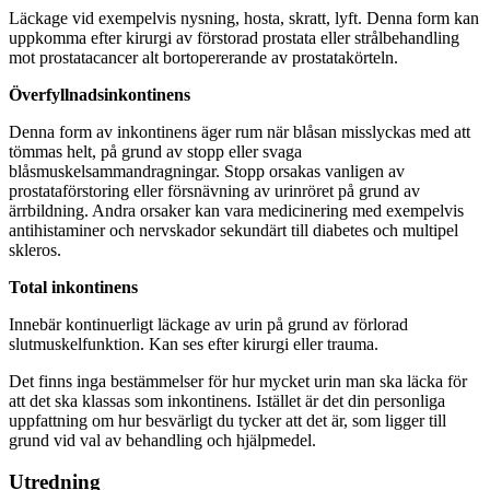
Läckage vid exempelvis nysning, hosta, skratt, lyft. Denna form kan
uppkomma efter kirurgi av förstorad prostata eller strålbehandling
mot prostatacancer alt bortopererande av prostatakörteln.
Överfyllnadsinkontinens
Denna form av inkontinens äger rum när blåsan misslyckas med att
tömmas helt, på grund av stopp eller svaga
blåsmuskelsammandragningar. Stopp orsakas vanligen av
prostataförstoring eller försnävning av urinröret på grund av
ärrbildning. Andra orsaker kan vara medicinering med exempelvis
antihistaminer och nervskador sekundärt till diabetes och multipel
skleros.
Total inkontinens
Innebär kontinuerligt läckage av urin på grund av förlorad
slutmuskelfunktion. Kan ses efter kirurgi eller trauma.
Det finns inga bestämmelser för hur mycket urin man ska läcka för
att det ska klassas som inkontinens. Istället är det din personliga
uppfattning om hur besvärligt du tycker att det är, som ligger till
grund vid val av behandling och hjälpmedel.
Utredning