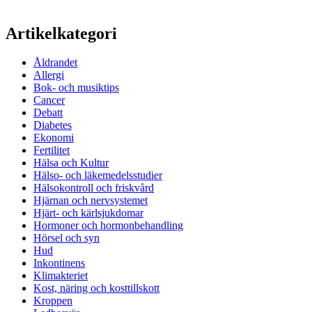
Artikelkategori
Åldrandet
Allergi
Bok- och musiktips
Cancer
Debatt
Diabetes
Ekonomi
Fertilitet
Hälsa och Kultur
Hälso- och läkemedelsstudier
Hälsokontroll och friskvård
Hjärnan och nervsystemet
Hjärt- och kärlsjukdomar
Hormoner och hormonbehandling
Hörsel och syn
Hud
Inkontinens
Klimakteriet
Kost, näring och kosttillskott
Kroppen