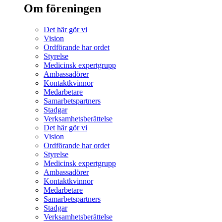
Om föreningen
Det här gör vi
Vision
Ordförande har ordet
Styrelse
Medicinsk expertgrupp
Ambassadörer
Kontaktkvinnor
Medarbetare
Samarbetspartners
Stadgar
Verksamhetsberättelse
Det här gör vi
Vision
Ordförande har ordet
Styrelse
Medicinsk expertgrupp
Ambassadörer
Kontaktkvinnor
Medarbetare
Samarbetspartners
Stadgar
Verksamhetsberättelse