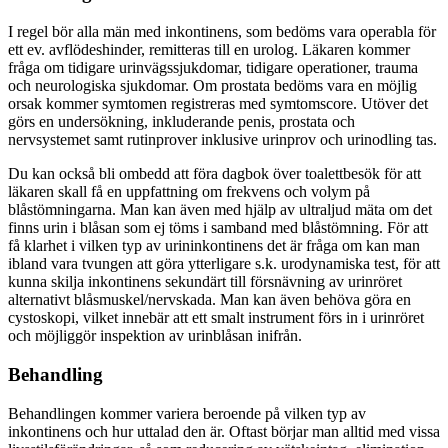
I regel bör alla män med inkontinens, som bedöms vara operabla för
ett ev. avflödeshinder, remitteras till en urolog. Läkaren kommer
fråga om tidigare urinvägssjukdomar, tidigare operationer, trauma
och neurologiska sjukdomar. Om prostata bedöms vara en möjlig
orsak kommer symtomen registreras med symtomscore. Utöver det
görs en undersökning, inkluderande penis, prostata och
nervsystemet samt rutinprover inklusive urinprov och urinodling tas.
Du kan också bli ombedd att föra dagbok över toalettbesök för att
läkaren skall få en uppfattning om frekvens och volym på
blåstömningarna. Man kan även med hjälp av ultraljud mäta om det
finns urin i blåsan som ej töms i samband med blåstömning. För att
få klarhet i vilken typ av urininkontinens det är fråga om kan man
ibland vara tvungen att göra ytterligare s.k. urodynamiska test, för att
kunna skilja inkontinens sekundärt till försnävning av urinröret
alternativt blåsmuskel/nervskada. Man kan även behöva göra en
cystoskopi, vilket innebär att ett smalt instrument förs in i urinröret
och möjliggör inspektion av urinblåsan inifrån.
Behandling
Behandlingen kommer variera beroende på vilken typ av
inkontinens och hur uttalad den är. Oftast börjar man alltid med vissa