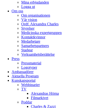
Mina erbjudanden
Logga ut
Om oss
Om organisationen
Vår vision
Ordf. Alexandra Charles
Styrelser
Medicinska expertgruppen
Kontaktkvinnor
Medarbetare
Samarbetspartners
Stadgar
Verksamhetsberättelse
Press
Pressmaterial
Logotyper
Ambassadörer
Aktuella Program
Kunskapsportal
Webbinarier
TV
Alexandras Hörna
Filmarkivet
Poddar
Charles & Zazzi