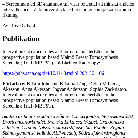
– Screening med 3D‑mammografi visar potential att minska andelen
intervallcancer. Vi behöver dock se fler studier som pekar i samma
riktning.
Av: Tove Gilvad
Publikation
Interval breast cancer rates and tumor characteristics in the
prospective population-based Malmö Breast Tomosynthesis
Screening Trial (MBTST), i tidskriften Radiology:
https://pubs.rsna.org/doi/10.1148/radiol.2021204106
Författare:
Kristin Johnson, Kristina Lång, Debra M Ikeda,
Åkesson, Anna Åkesson, Ingvar Andersson, Sophia Zackrisson.
Interval breast cancer rates and tumor characteristics in the
prospective population-based Malmö Breast Tomosynthesis
Screening Trial (MBTST).
Studien är finansierad med stöd av Cancerfonden, Vetenskapsrådet,
Bröstcancerförbundet, Svenska Läkaresällskapet, Crafoordska
stiftelsen, Gunnar Nilssons cancerstiftelse, Sus Fonder, Region
Skåne (genom så kallade ALF-medel), Södra sjukvårdsregionen