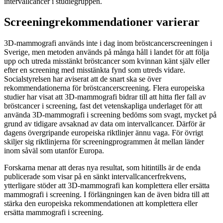
intervallcancer i studiegruppen.
Screeningrekommendationer varierar
3D-mammografi används inte i dag inom bröstcancerscreeningen i
Sverige, men metoden används på många håll i landet för att följa
upp och utreda misstänkt bröstcancer som kvinnan känt själv eller
efter en screening med misstänkta fynd som utreds vidare.
Socialstyrelsen har aviserat att de snart ska se över
rekommendationerna för bröstcancerscreening. Flera europeiska
studier har visat att 3D‑mammografi bidrar till att hitta fler fall av
bröstcancer i screening, fast det vetenskapliga underlaget för att
använda 3D‑mammografi i screening bedöms som svagt, mycket på
grund av tidigare avsaknad av data om intervallcancer. Därför är
dagens övergripande europeiska riktlinjer ännu vaga. För övrigt
skiljer sig riktlinjerna för screeningprogrammen åt mellan länder
inom såväl som utanför Europa.
Forskarna menar att deras nya resultat, som hitintills är de enda
publicerade som visar på en sänkt intervallcancerfrekvens,
ytterligare stöder att 3D‑mammografi kan komplettera eller ersätta
mammografi i screening. I förlängningen kan de även bidra till att
stärka den europeiska rekommendationen att komplettera eller
ersätta mammografi i screening.