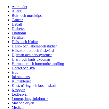
Åldrandet
Allergi
Bok- och musiktips
Cancer
Debatt
Diabetes
Ekonomi
Fertilitet
Hälsa och Kultur
Hälso- och läkemedelsstudier
Hälsokontroll och friskvård
Hjärnan och nervsystemet
Hjärt- och kärlsjukdomar
Hormoner och hormonbehandling
Hörsel och syn
Hud
Inkontinens
Klimakteriet
Kost, näring och kosttillskott
Kroppen
Ledbesvär
Lungor, lungsjukdomar
Mat och dryck
Medicin