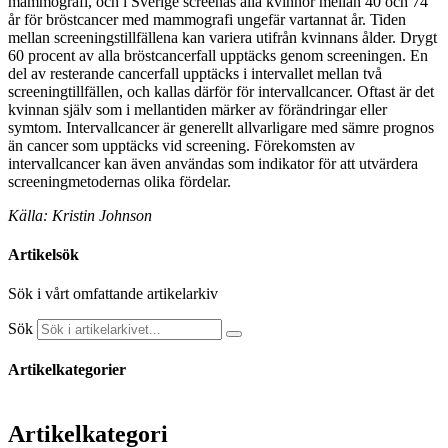
mammografi, och i Sverige screenas alla kvinnor mellan 40 och 74
år för bröstcancer med mammografi ungefär vartannat år. Tiden
mellan screeningstillfällena kan variera utifrån kvinnans ålder. Drygt
60 procent av alla bröstcancerfall upptäcks genom screeningen. En
del av resterande cancerfall upptäcks i intervallet mellan två
screeningtillfällen, och kallas därför för intervallcancer. Oftast är det
kvinnan själv som i mellantiden märker av förändringar eller
symtom. Intervallcancer är generellt allvarligare med sämre prognos
än cancer som upptäcks vid screening. Förekomsten av
intervallcancer kan även användas som indikator för att utvärdera
screeningmetodernas olika fördelar.
Källa: Kristin Johnson
Artikelsök
Sök i vårt omfattande artikelarkiv
Sök
Artikelkategorier
Artikelkategori