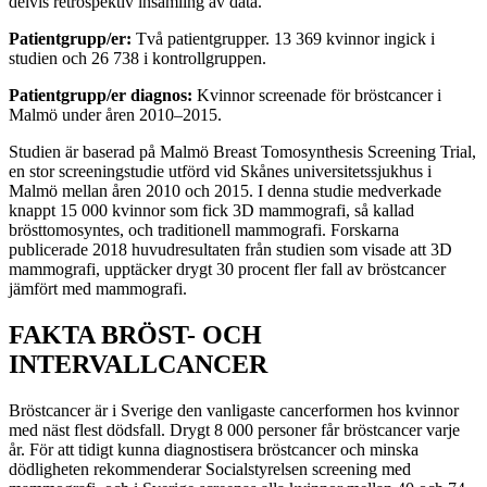
delvis retrospektiv insamling av data.
Patientgrupp/er:
Två patientgrupper. 13 369 kvinnor ingick i
studien och 26 738 i kontrollgruppen.
Patientgrupp/er diagnos:
Kvinnor screenade för bröstcancer i
Malmö under åren 2010–2015.
Studien är baserad på Malmö Breast Tomosynthesis Screening Trial,
en stor screeningstudie utförd vid Skånes universitetssjukhus i
Malmö mellan åren 2010 och 2015. I denna studie medverkade
knappt 15 000 kvinnor som fick 3D mammografi, så kallad
brösttomosyntes, och traditionell mammografi. Forskarna
publicerade 2018 huvudresultaten från studien som visade att 3D
mammografi, upptäcker drygt 30 procent fler fall av bröstcancer
jämfört med mammografi.
FAKTA BRÖST- OCH
INTERVALLCANCER
Bröstcancer är i Sverige den vanligaste cancerformen hos kvinnor
med näst flest dödsfall. Drygt 8 000 personer får bröstcancer varje
år. För att tidigt kunna diagnostisera bröstcancer och minska
dödligheten rekommenderar Socialstyrelsen screening med