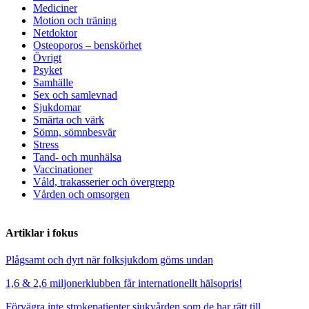
Mediciner
Motion och träning
Netdoktor
Osteoporos – benskörhet
Övrigt
Psyket
Samhälle
Sex och samlevnad
Sjukdomar
Smärta och värk
Sömn, sömnbesvär
Stress
Tand- och munhälsa
Vaccinationer
Våld, trakasserier och övergrepp
Vården och omsorgen
Artiklar i fokus
Plågsamt och dyrt när folksjukdom göms undan
1,6 & 2,6 miljonerklubben får internationellt hälsopris!
Förvägra inte strokepatienter sjukvården som de har rätt till