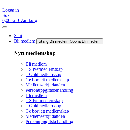
Hoppa
till
Logga in
innehåll
Sök
0,00
kr
0
Varukorg
Start
Bli medlem
Stäng Bli medlem
Öppna Bli medlem
Nytt medlemskap
Bli medlem
– Silvermedlemskap
– Guldmedlemskap
Ge bort ett medlemskap
Medlemserbjudanden
Personuppgiftsbehandling
Bli medlem
– Silvermedlemskap
– Guldmedlemskap
Ge bort ett medlemskap
Medlemserbjudanden
Personuppgiftsbehandling