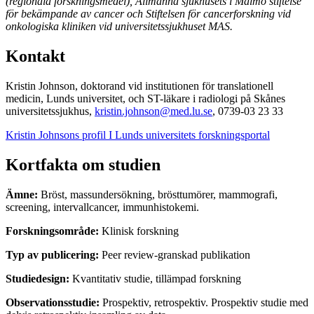
(regionala forskningsmedel), Allmänna sjukhusets i Malmö stiftelse
för bekämpande av cancer och Stiftelsen för cancerforskning vid
onkologiska kliniken vid universitetssjukhuset MAS.
Kontakt
Kristin Johnson, doktorand vid institutionen för translationell
medicin, Lunds universitet, och ST-läkare i radiologi på Skånes
universitetssjukhus,
kristin.johnson@med.lu.se
, 0739-03 23 33
Kristin Johnsons profil I Lunds universitets forskningsportal
Kortfakta om studien
Ämne:
Bröst, massundersökning, brösttumörer, mammografi,
screening, intervallcancer, immunhistokemi.
Forskningsområde:
Klinisk forskning
Typ av publicering:
Peer review-granskad publikation
Studiedesign:
Kvantitativ studie, tillämpad forskning
Observationsstudie:
Prospektiv, retrospektiv. Prospektiv studie med