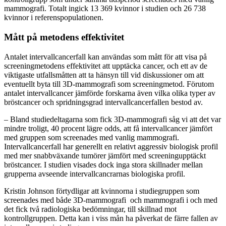
mammografi. Totalt ingick 13 369 kvinnor i studien och 26 738
kvinnor i referenspopulationen.
Mått på metodens effektivitet
Antalet intervallcancerfall kan användas som mått för att visa på
screeningmetodens effektivitet att upptäcka cancer, och ett av de
viktigaste utfallsmåtten att ta hänsyn till vid diskussioner om att
eventuellt byta till 3D‑mammografi som screeningmetod. Förutom
antalet intervallcancer jämförde forskarna även vilka olika typer av
bröstcancer och spridningsgrad intervallcancerfallen bestod av.
– Bland studiedeltagarna som fick 3D‑mammografi såg vi att det var
mindre troligt, 40 procent lägre odds, att få intervallcancer jämfört
med gruppen som screenades med vanlig mammografi.
Intervallcancerfall har generellt en relativt aggressiv biologisk profil
med mer snabbväxande tumörer jämfört med screeningupptäckt
bröstcancer. I studien visades dock inga stora skillnader mellan
grupperna avseende intervallcancrarnas biologiska profil.
Kristin Johnson förtydligar att kvinnorna i studiegruppen som
screenades med både 3D‑mammografi och mammografi i och med
det fick två radiologiska bedömningar, till skillnad mot
kontrollgruppen. Detta kan i viss mån ha påverkat de färre fallen av