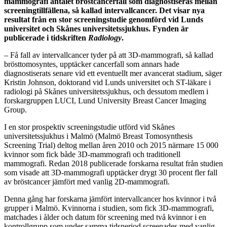
mammografi antalet bröstcancerfall som diagnostiseras mellan
screeningtillfällena, så kallad intervallcancer. Det visar nya
resultat från en stor screeningstudie genomförd vid Lunds
universitet och Skånes universitetssjukhus. Fynden är
publicerade i tidskriften
Radiology
.
– Få fall av intervallcancer tyder på att 3D‑mammografi, så kallad
brösttomosyntes, upptäcker cancerfall som annars hade
diagnostiserats senare vid ett eventuellt mer avancerat stadium, säger
Kristin Johnson, doktorand vid Lunds universitet och ST-läkare i
radiologi på Skånes universitetssjukhus, och dessutom medlem i
forskargruppen LUCI, Lund University Breast Cancer Imaging
Group.
I en stor prospektiv screeningstudie utförd vid Skånes
universitetssjukhus i Malmö (Malmö Breast Tomosynthesis
Screening Trial) deltog mellan åren 2010 och 2015 närmare 15 000
kvinnor som fick både 3D‑mammografi och traditionell
mammografi. Redan 2018 publicerade forskarna resultat från studien
som visade att 3D‑mammografi upptäcker drygt 30 procent fler fall
av bröstcancer jämfört med vanlig 2D‑mammografi.
Denna gång har forskarna jämfört intervallcancer hos kvinnor i två
grupper i Malmö. Kvinnorna i studien, som fick 3D‑mammografi,
matchades i ålder och datum för screening med två kvinnor i en
kontrollgrupp som under samma tidsperiod screenades med vanlig