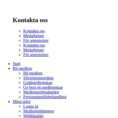
Kontakta oss
Kontakta oss
Medarbetare
För annonsörer
Kontakta oss
Medarbetare
För annonsörer
Start
Bli medlem
Bli medlem
Silversponsorskap
Guldmedlemskap
Ge bort ett medlemskap
Medlemserbjudanden
Personuppgiftsbehandling
Mina sidor
Logga in
Medlemstidningen
Webbinarier