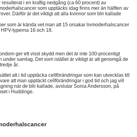
r resulterat i en kraftig nedgång (ca 60 procent) av
ivmoderhalscancer som upptäcks idag finns mer än hälften av
er. Därför är det viktigt att alla kvinnor som blir kallade
typer som är kända vet man att 15 orsakar livmoderhalscancer
av HPV-typerna 16 och 18.
. Kondom ger ett visst skydd men det är inte 100-procentigt
 under samlag. Det som istället är viktigt är att genomgå de
tredje år.
ttet att i tid upptäcka cellförändringar som kan utvecklas till
are att man upptäckt cellförändringar i god tid och jag vill
gning när de blir kallade, avslutar Sonia Andersson, på
uset i Huddinge.
vmoderhalscancer