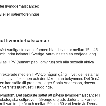
fter livmoderhalscancer:
 eller patientföreningar
mot livmoderhalscancer
 näst vanligaste cancerformen bland kvinnor mellan 15 – 45
emhundra kvinnor i Sverige, varav nästan en tredjedel dog.
llas HPV (humant papillomvirus) och alla sexuellt aktiva
 infekterade med en HPV-typ någon gång i livet, de flesta när
r inte av infektionen och den läker utan bekymmer. Det är när
m den kan ställa till problem, säger Sonia Andersson, docent
niversitetssjukhuset i Huddinge.
 symptom. Det säkraste sättet att påvisa livmoderhalscancer i
kologiska cellprover. I Sverige erbjuds därför alla kvinnor
oll vart tredje år och mellan 50 och 60 vart femte år. Denna