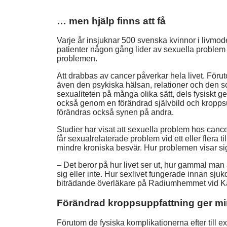
… men hjälp finns att få
Varje år insjuknar 500 svenska kvinnor i livmode
patienter någon gång lider av sexuella problem
problemen.
Att drabbas av cancer påverkar hela livet. För
även den psykiska hälsan, relationer och den 
sexualiteten på många olika sätt, dels fysiskt 
också genom en förändrad självbild och kroppsu
förändras också synen på andra.
Studier har visat att sexuella problem hos cance
får sexualrelaterade problem vid ett eller flera 
mindre kroniska besvär. Hur problemen visar sig 
– Det beror på hur livet ser ut, hur gammal man ä
sig eller inte. Hur sexlivet fungerade innan sju
biträdande överläkare på Radiumhemmet vid Kar
Förändrad kroppsuppfattning ger mi
Förutom de fysiska komplikationerna efter till