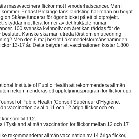
ratis massvaccinera flickor mot livmoderhalscancer. Men i
et kommer. Endast Blekinge läns landsting har redan nu börjat
egion Skåne funderar för ögonblicket på ett pilotprojekt.
et, skyddar mot flera former av det fruktade human
ancer. 100 svenska kvinnoliv om året kan räddas för de
r beslutet. Kanske ska man utreda först om en utredning
utredning? Men den 8 maj beslöt Läkemedelsförmånsnämnden
lickor 13-17 år. Detta betyder att vaccinationen kostar 1.800
ional Institute of Public Health att rekommendera allmän
essutom rekommenderas ett uppföljningsprogram för flickor upp
Counsel of Public Health (Conseil Supérieur d’Hygiène,
 vaccination av alla 11 och 12 åriga flickor och en
ckor som fyllt 12.
 Tyskland allmän vaccination för flickor mellan 12 och 17
krike rekommenderar allmän vaccination av 14 åriga flickor,