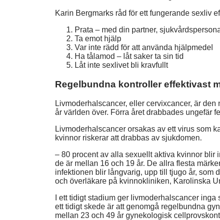
Karin Bergmarks råd för ett fungerande sexliv e
Prata – med din partner, sjukvårdspersonal
Ta emot hjälp
Var inte rädd för att använda hjälpmedel
Ha tålamod – låt saker ta sin tid
Låt inte sexlivet bli kravfullt
Regelbundna kontroller effektivast 
Livmoderhalscancer, eller cervixcancer, är den
år världen över. Förra året drabbades ungefär f
Livmoderhalscancer orsakas av ett virus som ka
kvinnor riskerar att drabbas av sjukdomen.
– 80 procent av alla sexuellt aktiva kvinnor blir
de är mellan 16 och 19 år. De allra flesta märke
infektionen blir långvarig, upp till tjugo år, so
och överläkare på kvinnokliniken, Karolinska U
I ett tidigt stadium ger livmoderhalscancer inga
ett tidigt skede är att genomgå regelbundna gyne
mellan 23 och 49 år gynekologisk cellprovskontr