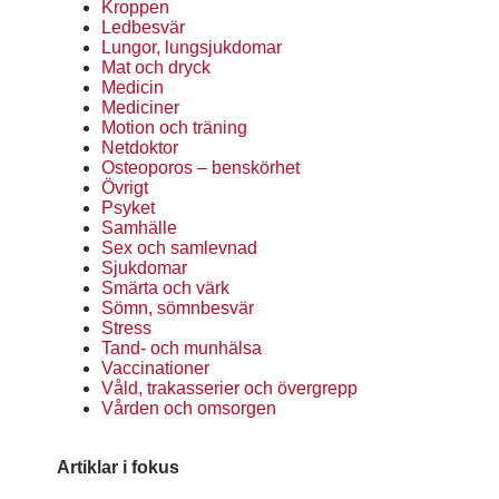
Kroppen
Ledbesvär
Lungor, lungsjukdomar
Mat och dryck
Medicin
Mediciner
Motion och träning
Netdoktor
Osteoporos – benskörhet
Övrigt
Psyket
Samhälle
Sex och samlevnad
Sjukdomar
Smärta och värk
Sömn, sömnbesvär
Stress
Tand- och munhälsa
Vaccinationer
Våld, trakasserier och övergrepp
Vården och omsorgen
Artiklar i fokus