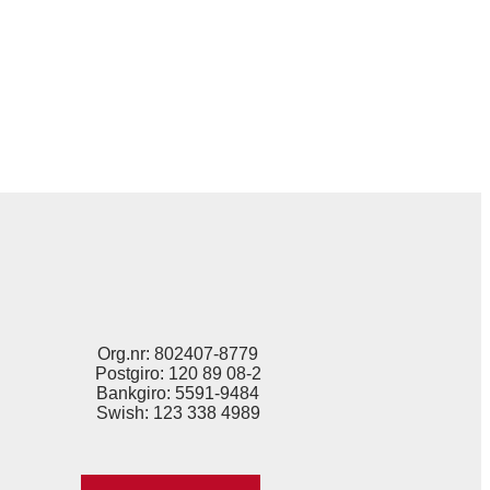
Org.nr: 802407-8779
Postgiro: 120 89 08-2
Bankgiro: 5591-9484
Swish: 123 338 4989