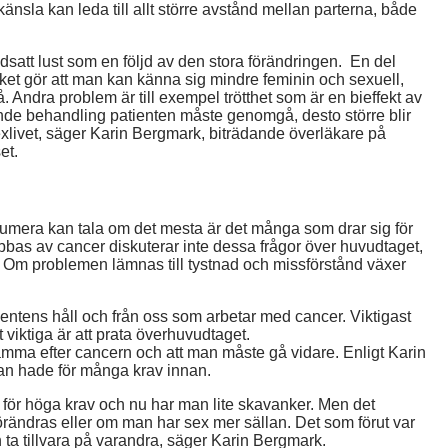
änsla kan leda till allt större avstånd mellan parterna, både
satt lust som en följd av den stora förändringen. En del
ilket gör att man kan känna sig mindre feminin och sexuell,
å. Andra problem är till exempel trötthet som är en bieffekt av
tande behandling patienten måste genomgå, desto större blir
xlivet, säger Karin Bergmark, biträdande överläkare på
et.
numera kan tala om det mesta är det många som drar sig för
abbas av cancer diskuterar inte dessa frågor över huvudtaget,
. Om problemen lämnas till tystnad och missförstånd växer
ientens håll och från oss som arbetar med cancer. Viktigast
 viktiga är att prata överhuvudtaget.
samma efter cancern och att man måste gå vidare. Enligt Karin
man hade för många krav innan.
e för höga krav och nu har man lite skavanker. Men det
örändras eller om man har sex mer sällan. Det som förut var
 ta tillvara på varandra, säger Karin Bergmark.