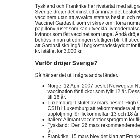
Tyskland och Frankrike har rivstartat med att g
Sverige dröjer det minst ett år innan det beslut
vaccinera utan att avvakta statens beslut, och r
Vaccinet Gardasil, som vi skrev om i förra numr
papillonviruset som kan utveckla livmoderhalsc
kvinnor som fått vaccinet som unga. Ändå dröje
behövs innan utredningen slutligen blir till 
att Gardasil ska ingå i högkostnadsskyddet för f
kr. istället för 3.000 kr.
Varför dröjer Sverige?
Så här ser det ut i några andra länder.
Norge: 12 April 2007 beslöt Norwegian Nat
vaccination för flickor som fyllt 12 år. D
till 16 år.
Luxemburg: I slutet av mars beslöt High 
CSH) i Luxemburg att rekommendera allmän
uppföljning för flickor mellan 13 och 18 år
Italien: Allmänt vaccinationsprogram för fli
Tyskland: Den 26 mars rekommenderades i
år.
Frankrike: 15 mars blev det klart att Fran