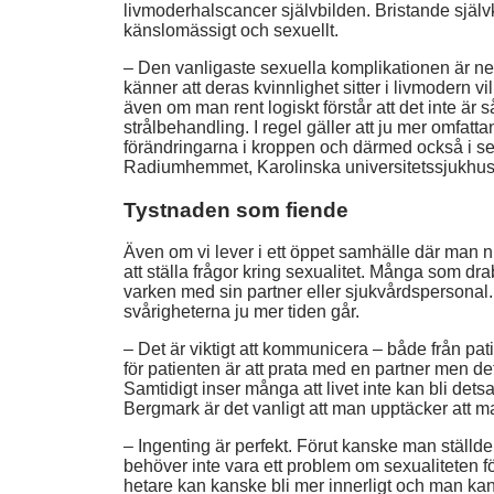
livmoderhalscancer självbilden. Bristande självk
känslomässigt och sexuellt.
– Den vanligaste sexuella komplikationen är ned
känner att deras kvinnlighet sitter i livmodern v
även om man rent logiskt förstår att det inte är s
strålbehandling. I regel gäller att ju mer omfat
förändringarna i kroppen och därmed också i se
Radiumhemmet, Karolinska universitetssjukhus
Tystnaden som fiende
Även om vi lever i ett öppet samhälle där man 
att ställa frågor kring sexualitet. Många som dr
varken med sin partner eller sjukvårdspersonal
svårigheterna ju mer tiden går.
– Det är viktigt att kommunicera – både från pat
för patienten är att prata med en partner men det
Samtidigt inser många att livet inte kan bli det
Bergmark är det vanligt att man upptäcker att 
– Ingenting är perfekt. Förut kanske man ställd
behöver inte vara ett problem om sexualiteten f
hetare kan kanske bli mer innerligt och man kan