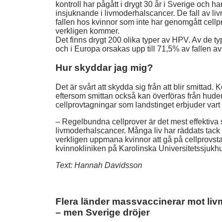
kontroll har pågått i drygt 30 år i Sverige och ha
insjuknande i livmoderhalscancer. De fall av l
fallen hos kvinnor som inte har genomgått cellprov
verkligen kommer.
Det finns drygt 200 olika typer av HPV. Av de 
och i Europa orsakas upp till 71,5% av fallen 
Hur skyddar jag mig?
Det är svårt att skydda sig från att blir smittad
eftersom smittan också kan överföras från huden
cellprovtagningar som landstinget erbjuder vart 
– Regelbundna cellprover är det mest effektiva sä
livmoderhalscancer. Många liv har räddats tack v
verkligen uppmana kvinnor att gå på cellprovsta
kvinnokliniken på Karolinska Universitetssjukh
Text: Hannah Davidsson
Flera länder massvaccinerar mot li
– men Sverige dröjer