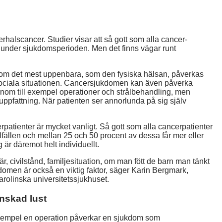
rhalscancer. Studier visar att så gott som alla cancer-
 under sjukdomsperioden. Men det finns vägar runt
utom det mest uppenbara, som den fysiska hälsan, påverkas
sociala situationen. Cancersjukdomen kan även påverka
genom till exempel operationer och strålbehandling, men
ppfattning. När patienten ser annorlunda på sig själv
rpatienter är mycket vanligt. Så gott som alla cancerpatienter
tillfällen och mellan 25 och 50 procent av dessa får mer eller
är däremot helt individuellt.
r, civilstånd, familjesituation, om man fött de barn man tänkt
kdomen är också en viktig faktor, säger Karin Bergmark,
olinska universitetssjukhuset.
nskad lust
 exempel en operation påverkar en sjukdom som