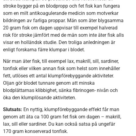
stroke bygger på en blodpropp och fet fisk kan fungera
som en milt antikoagulerande medicin som motverkar
bildningen av farliga proppar. Män som äter blygsamma
20 gram fisk om dagen uppvisar till exempel halverad
risk för stroke jämfört med de män som inte äter fisk alls
visar en holländsk studie. Den troliga anledningen är
enligt forskarna färre klumpar i blodet.
När man äter fisk, till exempel lax, makrill, sill, sardiner,
tonfisk eller vilken annan fisk som helst som innehåller
fett, utlöses ett antal klumpförebyggande aktiviteter.
Oljan gör blodet tunnare genom att minska
blodplättarnas klibbighet, sänka fibrinogen- nivån och
öka den klumplösande aktiviteten.
Slutsats:
En nyttig, klumpförebyggande effekt får man
genom att äta ca 100 gram fet fisk om dagen – makrill,
lax, sill eller sardiner. Du kan också satsa på ungefär
170 gram konserverad tonfisk.