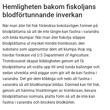
Hemligheten bakom fiskoljans
blodförtunnande inverkan
När man äter fet fisk förändras bokstavligen formen på
blodplättarna så att de inte längre kan fastna i varandra
och bilda klumpar. När man äter fiskolja släpper
blodplättarna ut mycket mindre tromboxan, den
substans som uppmuntrar dem att klumpa ihop sig,
hävdar forskare vid U.S Department of Agriculture.
Tromboxanet skapar klibbigheten genom att få
blodplättarna att svälla upp till små runda ballonger och
sedan utveckla små piggar som gör att de kan fastna i
varandra. Det gör dem klibbiga och redo att fastna i
varandra så att blodklumpar bildas. Därmed kan fet fisk,
genom att hämma frisättningen av tromboxan, bevara
blodplättarnas normala, platta form så att de inte kan
fastna i varandra och blockera blodkärlen.