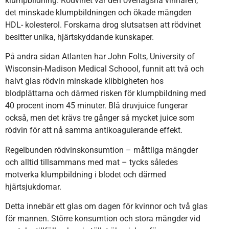
klumpbildning. Rödvinet var den överlägsna vinnaren,
det minskade klumpbildningen och ökade mängden
HDL- kolesterol. Forskarna drog slutsatsen att rödvinet
besitter unika, hjärtskyddande kunskaper.
På andra sidan Atlanten har John Folts, University of
Wisconsin-Madison Medical Schoool, funnit att två och
halvt glas rödvin minskade klibbigheten hos
blodplättarna och därmed risken för klumpbildning med
40 procent inom 45 minuter. Blå druvjuice fungerar
också, men det krävs tre gånger så mycket juice som
rödvin för att nå samma antikoagulerande effekt.
Regelbunden rödvinskonsumtion – måttliga mängder
och alltid tillsammans med mat – tycks således
motverka klumpbildning i blodet och därmed
hjärtsjukdomar.
Detta innebär ett glas om dagen för kvinnor och två glas
för mannen. Större konsumtion och stora mängder vid