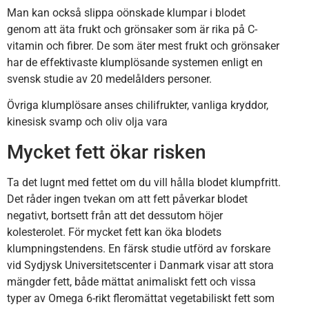
Man kan också slippa oönskade klumpar i blodet
genom att äta frukt och grönsaker som är rika på C-
vitamin och fibrer. De som äter mest frukt och grönsaker
har de effektivaste klumplösande systemen enligt en
svensk studie av 20 medelålders personer.
Övriga klumplösare anses chilifrukter, vanliga kryddor,
kinesisk svamp och oliv olja vara
Mycket fett ökar risken
Ta det lugnt med fettet om du vill hålla blodet klumpfritt.
Det råder ingen tvekan om att fett påverkar blodet
negativt, bortsett från att det dessutom höjer
kolesterolet. För mycket fett kan öka blodets
klumpningstendens. En färsk studie utförd av forskare
vid Sydjysk Universitetscenter i Danmark visar att stora
mängder fett, både mättat animaliskt fett och vissa
typer av Omega 6-rikt fleromättat vegetabiliskt fett som