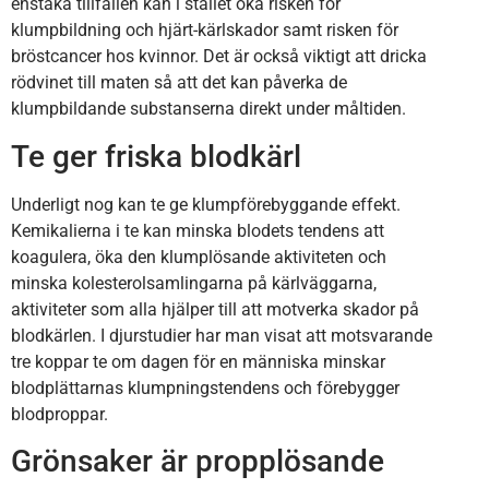
enstaka tillfällen kan i stället öka risken för
klumpbildning och hjärt-kärlskador samt risken för
bröstcancer hos kvinnor. Det är också viktigt att dricka
rödvinet till maten så att det kan påverka de
klumpbildande substanserna direkt under måltiden.
Te ger friska blodkärl
Underligt nog kan te ge klumpförebyggande effekt.
Kemikalierna i te kan minska blodets tendens att
koagulera, öka den klumplösande aktiviteten och
minska kolesterolsamlingarna på kärlväggarna,
aktiviteter som alla hjälper till att motverka skador på
blodkärlen. I djurstudier har man visat att motsvarande
tre koppar te om dagen för en människa minskar
blodplättarnas klumpningstendens och förebygger
blodproppar.
Grönsaker är propplösande