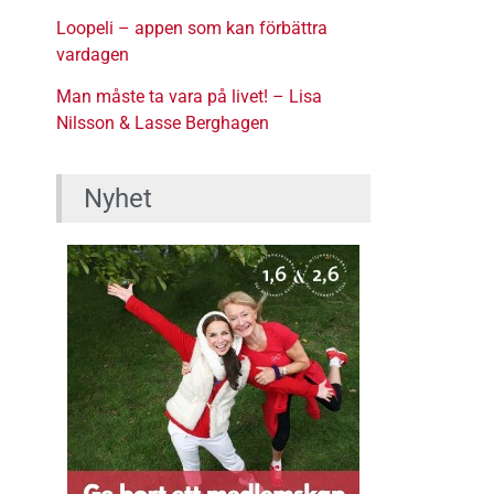
Loopeli – appen som kan förbättra
vardagen
Man måste ta vara på livet! – Lisa
Nilsson & Lasse Berghagen
Nyhet