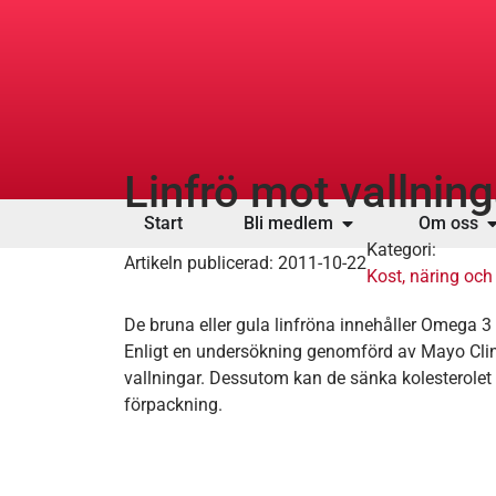
Linfrö mot vallning
Start
Bli medlem
Om oss
Kategori:
Artikeln publicerad:
2011-10-22
Kost, näring och 
De bruna eller gula linfröna innehåller Omega 3 
Enligt en undersökning genomförd av Mayo Clin
vallningar. Dessutom kan de sänka kolesterole
förpackning.