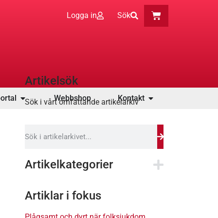
Logga in
Sök
Artikelsök
ortal
Webbshop
Kontakt
Sök i vårt omfattande artikelarkiv
Artikelkategorier
Artiklar i fokus
Plågsamt och dyrt när folksjukdom