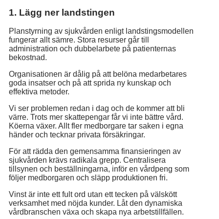
1. Lägg ner landstingen
Planstyrning av sjukvården enligt landstingsmodellen
fungerar allt sämre. Stora resurser går till
administration och dubbelarbete på patienternas
bekostnad.
Organisationen är dålig på att belöna medarbetares
goda insatser och på att sprida ny kunskap och
effektiva metoder.
Vi ser problemen redan i dag och de kommer att bli
värre. Trots mer skattepengar får vi inte bättre vård.
Köerna växer. Allt fler medborgare tar saken i egna
händer och tecknar privata försäkringar.
För att rädda den gemensamma finansieringen av
sjukvården krävs radikala grepp. Centralisera
tillsynen och beställningarna, inför en vårdpeng som
följer medborgaren och släpp produktionen fri.
Vinst är inte ett fult ord utan ett tecken på välskött
verksamhet med nöjda kunder. Låt den dynamiska
vårdbranschen växa och skapa nya arbetstillfällen.