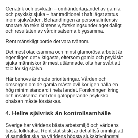
Geriatrik och psykiatri – omhändertagandet av gamla
och psykiskt sjuka – har traditionellt haft lägst status
inom sjukvården. Behandlingen är personalintensiv
snarare än teknikintensiv, forskningsunderlaget dåligt
och resultaten av vårdinsatserna blygsamma.
Rent mänskligt borde det vara tvärtom.
Det mest otacksamma och minst glamorösa arbetet är
egentligen det viktigaste, eftersom gamla och psykiskt
sjuka människor är mest utlämnade, ofta har svårt att
tala för sig själva.
Här behövs ändrade prioriteringar. Vården och
omsorgen om de gamla måste ovillkorligen hålla en
hög minimistandard i hela landet. Forskningen kring
och insatserna mot den galopperande psykiska
ohälsan måste förstärkas.
4. Hellre självrisk än kontrollsamhälle
Sverige har världens bästa arbetsmiljö och världens
bästa folkhälsa. Rent statistiskt är det alltså orimligt att
vi samtidigt ska ha världens högsta sjukskrivningstal