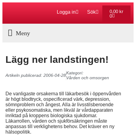
0,00
kr
Logga in
Sök
0
Aktuella Program
Lägg ner landstingen!
Kategori:
Artikeln publicerad:
2006-04-28
Vården och omsorgen
De vanligaste orsakerna till läkarbesök i öppenvården
är högt blodtryck, ospecificerad värk, depression,
sömnproblem och ångest. Alla är livsstilsberoende
eller psykosomatiska, men likväl är vårdapparaten
inriktad på kroppens biologiska sjukdomar.
Läkarrollen, vården och sjukförsäkringen måste
anpassas till verklighetens behov. Det kräver en ny
hälsopolitik.