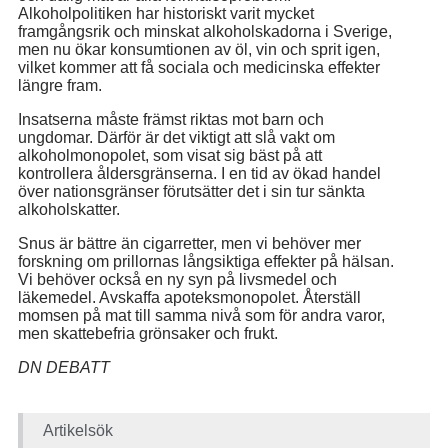
Alkoholpolitiken har historiskt varit mycket
framgångsrik och minskat alkoholskadorna i Sverige,
men nu ökar konsumtionen av öl, vin och sprit igen,
vilket kommer att få sociala och medicinska effekter
längre fram.
Insatserna måste främst riktas mot barn och
ungdomar. Därför är det viktigt att slå vakt om
alkoholmonopolet, som visat sig bäst på att
kontrollera åldersgränserna. I en tid av ökad handel
över nationsgränser förutsätter det i sin tur sänkta
alkoholskatter.
Snus är bättre än cigarretter, men vi behöver mer
forskning om prillornas långsiktiga effekter på hälsan.
Vi behöver också en ny syn på livsmedel och
läkemedel. Avskaffa apoteksmonopolet. Återställ
momsen på mat till samma nivå som för andra varor,
men skattebefria grönsaker och frukt.
DN DEBATT
Artikelsök