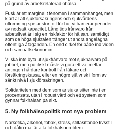
på grund av arbetsrelaterad ohälsa.
Fusk är ett marginellt fenomen i sammanhanget, men
klart är att sjukförsäkringens och sjukvårdens
utformning spelar stor roll för hur vi hanterar perioder
av nedsatt kapacitet. Lång tids frånvaro från
arbetslivet är i sig en riskfaktor för hälsan, samtidigt
som de höga sjuktalen tränger ut andra angelägna
offentliga åtaganden. En ond cirkel för både individen
och samhällsekonomin.
Vi ska inte byta ut sjukfrånvaro mot sjuknärvaro på
jobbet, men politiskt måste vi göra ett val mellan
antingen hårdare kontroll från läkare och
försäkringskassa, eller en högre självrisk i form av
sänkt nivå i sjukförsäkringen.
Solidariteten med dem som är sjuka sitter inte i en
procentsats, utan i robust vård och ett system som
gynnar folkhälsan på sikt.
5. Ny folkhälsopolitik mot nya problem
Narkotika, alkohol, tobak, stress, stillasittande livsstil
och dålig mat är alla folkhälsoproblem.