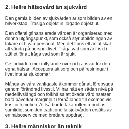
2. Hellre hälsovård än sjukvård
Den gamla bilden av sjukvården är som bilden av en
bilverkstad. Trasiga objekt in, lagade objekt ut.
Den offentligfinansierade vården är organiserad med
denna utgångspunkt, som också styr utbildningen av
läkare och vårdpersonal. Men det finns ett antal skäl
att vända på perspektivet. Fråga vad som är friskt i
stället för att fråga vad som är sjukt.
Ge individen mer inflytande över och ansvar för den
egna hälsan. Acceptera att sorg och påfrestningar i
livet inte är sjukdomar.
Många av våra vanligaste åkommor går att förebygga
genom förändrad livsstil. Vi har nått en sådan nivå på
medellivslängd och folkhälsa att ökade vårdinsatser
bara påverkar marginellt i förhållande till exempelvis
kost och motion. Alltså borde läkarrollen renodlas,
samtidigt som den traditionella sjukvården ersätts av
en hälsoservice med bredare uppdrag.
3. Hellre människor än teknik