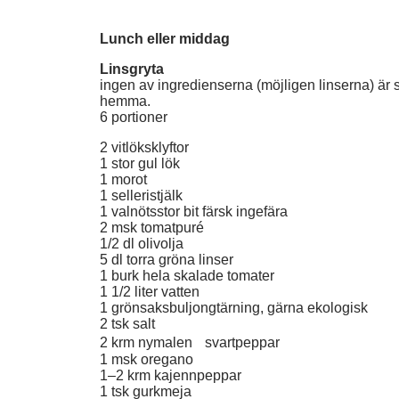
Lunch eller middag
Linsgryta
ingen av ingredienserna (möjligen linserna) är s
hemma.
6 portioner
2 vitlöksklyftor
1 stor gul lök
1 morot
1 selleristjälk
1 valnötsstor bit färsk ingefära
2 msk tomatpuré
1/2 dl olivolja
5 dl torra gröna linser
1 burk hela skalade tomater
1 1/2 liter vatten
1 grönsaksbuljongtärning, gärna ekologisk
2 tsk salt
2 krm nymalen svartpeppar
1 msk oregano
1–2 krm kajennpeppar
1 tsk gurkmeja