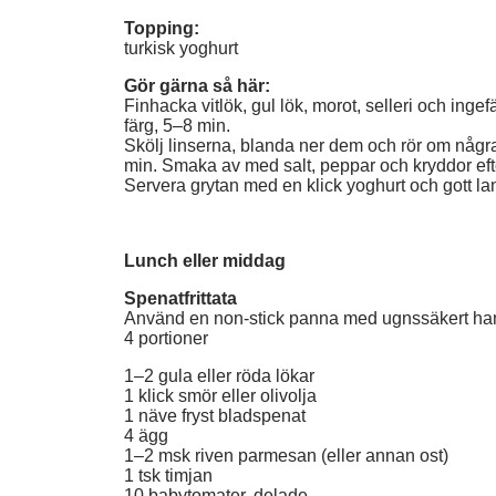
Topping:
turkisk yoghurt
Gör gärna så här:
Finhacka vitlök, gul lök, morot, selleri och ingef
färg, 5–8 min.
Skölj linserna, blanda ner dem och rör om någr
min. Smaka av med salt, peppar och kryddor ef
Servera grytan med en klick yoghurt och gott lant
Lunch eller middag
Spenatfrittata
Använd en non-stick panna med ugnssäkert ha
4 portioner
1–2 gula eller röda lökar
1 klick smör eller olivolja
1 näve fryst bladspenat
4 ägg
1–2 msk riven parmesan (eller annan ost)
1 tsk timjan
10 babytomater, delade