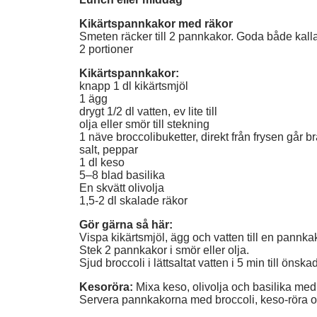
Kikärtspannkakor med räkor
Smeten räcker till 2 pannkakor. Goda både kall
2 portioner
Kikärtspannkakor:
knapp 1 dl kikärtsmjöl
1 ägg
drygt 1/2 dl vatten, ev lite till
olja eller smör till stekning
1 näve broccolibuketter, direkt från frysen går b
salt, peppar
1 dl keso
5–8 blad basilika
En skvätt olivolja
1,5-2 dl skalade räkor
Gör gärna så här:
Vispa kikärtsmjöl, ägg och vatten till en pannkak
Stek 2 pannkakor i smör eller olja.
Sjud broccoli i lättsaltat vatten i 5 min till önsk
Kesoröra:
Mixa keso, olivolja och basilika me
Servera pannkakorna med broccoli, keso-röra o