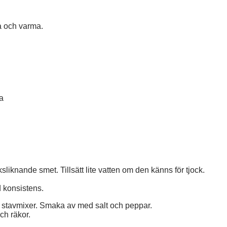
a och varma.
ra
sliknande smet. Tillsätt lite vatten om den känns för tjock.
ad konsistens.
d stavmixer. Smaka av med salt och peppar.
ch räkor.