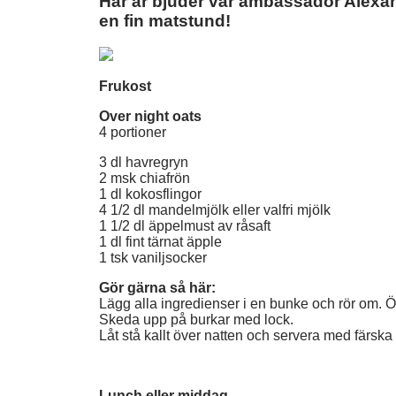
Här är bjuder vår ambassadör Alexand
en fin matstund!
Frukost
Over night oats
4 portioner
3 dl havregryn
2 msk chiafrön
1 dl kokosflingor
4 1/2 dl mandelmjölk eller valfri mjölk
1 1/2 dl äppelmust av råsaft
1 dl fint tärnat äpple
1 tsk vaniljsocker
Gör gärna så här:
Lägg alla ingredienser i en bunke och rör om. 
Skeda upp på burkar med lock.
Låt stå kallt över natten och servera med färska b
Lunch eller middag