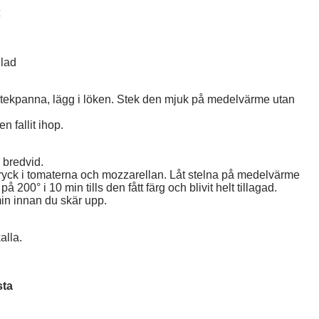
llad
n stekpanna, lägg i löken. Stek den mjuk på medelvärme utan
n fallit ihop.
l bredvid.
 tryck i tomaterna och mozzarellan. Låt stelna på medelvärme
å 200° i 10 min tills den fått färg och blivit helt tillagad.
min innan du skär upp.
alla.
sta