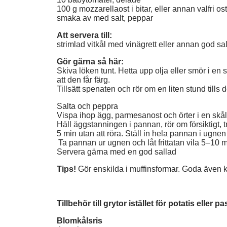
100 g mozzarellaost i bitar, eller annan valfri ost
smaka av med salt, peppar
Att servera till:
strimlad vitkål med vinägrett eller annan god sa
Gör gärna så här:
Skiva löken tunt. Hetta upp olja eller smör i e
att den får färg.
Tillsätt spenaten och rör om en liten stund tills de
Salta och peppra
Vispa ihop ägg, parmesanost och örter i en skå
Häll äggstanningen i pannan, rör om försiktigt,
5 min utan att röra. Ställ in hela pannan i ugnen p
Ta pannan ur ugnen och låt frittatan vila 5–10 
Servera gärna med en god sallad
Tips!
Gör enskilda i muffinsformar. Goda även k
Tillbehör till grytor istället för potatis eller pa
Blomkålsris