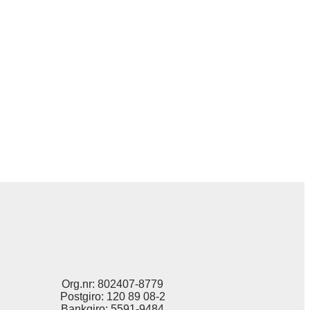
Org.nr: 802407-8779
Postgiro: 120 89 08-2
Bankgiro: 5591-9484