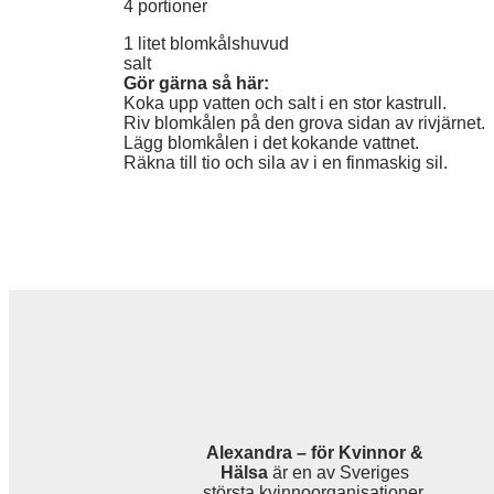
4 portioner
1 litet blomkålshuvud
salt
Gör gärna så här:
Koka upp vatten och salt i en stor kastrull.
Riv blomkålen på den grova sidan av rivjärnet.
Lägg blomkålen i det kokande vattnet.
Räkna till tio och sila av i en finmaskig sil.
Alexandra – för Kvinnor &
Hälsa
är en av Sveriges
största kvinnoorganisationer.