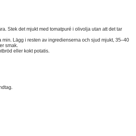
ära. Stek det mjukt med tomatpuré i olivolja utan att det tar
a min. Lägg i resten av ingredienserna och sjud mjukt, 35–40
ter smak.
bröd eller kokt potatis.
ndtag.