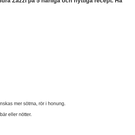
ra Zazzi på 5 härliga och nyttiga recept. Ha
Önskas mer sötma, rör i honung.
är eller nötter.