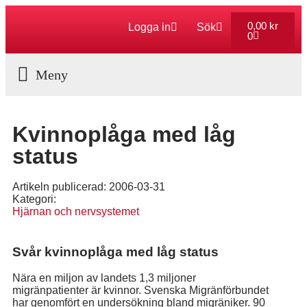
0,00
kr
Logga in
Sök
0
Aktuella Program
Kvinnoplåga med låg
status
Artikeln publicerad:
2006-03-31
Kategori:
Hjärnan och nervsystemet
Svår kvinnoplåga med låg status
Nära en miljon av landets 1,3 miljoner
migränpatienter är kvinnor. Svenska Migränförbundet
har genomfört en undersökning bland migräniker. 90