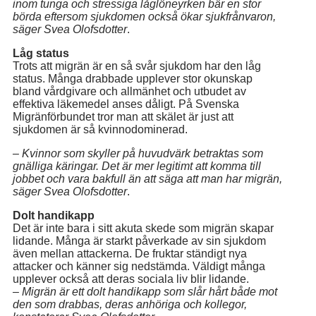
inom tunga och stressiga låglöneyrken bär en stor
börda eftersom sjukdomen också ökar sjukfrånvaron,
säger Svea Olofsdotter
.
Låg status
Trots att migrän är en så svår sjukdom har den låg
status. Många drabbade upplever stor okunskap
bland vårdgivare och allmänhet och utbudet av
effektiva läkemedel anses dåligt. På Svenska
Migränförbundet tror man att skälet är just att
sjukdomen är så kvinnodominerad.
– Kvinnor som skyller på huvudvärk betraktas som
gnälliga käringar. Det är mer legitimt att komma till
jobbet och vara bakfull än att säga att man har migrän,
säger Svea Olofsdotter
.
Dolt handikapp
Det är inte bara i sitt akuta skede som migrän skapar
lidande. Många är starkt påverkade av sin sjukdom
även mellan attackerna. De fruktar ständigt nya
attacker och känner sig nedstämda. Väldigt många
upplever också att deras sociala liv blir lidande.
– Migrän är ett dolt handikapp som slår hårt både mot
den som drabbas, deras anhöriga och kollegor,