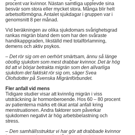
procent var kvinnor. Nästan samtliga upplevde sina
besvär som stora eller mycket stora. Många blir helt
arbetsoförmögna. Antalet sjukdagar i gruppen var i
genomsnitt 8 per månad.
Vid beräkningen av olika sjukdomars svårighetsgrad
rankas migrän bland dem som har den svåraste
handikappgraden, likställd med totalförlamning,
demens och aktiv psykos.
–
Det rör sig om en oerhört smärtsam, ännu så länge
obotlig sjukdom som mest drabbar kvinnor. Det är hög
tid att vi börjar betrakta migrän som den allvarliga
sjukdom det faktiskt rör sig om, säger Svea
Olofsdotter på Svenska Migränförbundet.
Fler anfall vid mens
Tidigare studier visar att kvinnlig migrän i viss
utsträckning är hormonberoende. Hos 60 – 80 procent
av patienterna märks ett ökat antal anfall kring
menstruationen. Andra faktorer som påverkar
sjukdomen negativt är hög arbetsbelastning och
stress.
– Den samhällsstruktur vi har gör att drabbade kvinnor